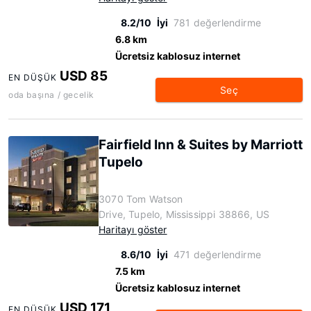
8.2/10
İyi
781 değerlendirme
6.8 km
Ücretsiz kablosuz internet
USD 85
EN DÜŞÜK
Seç
oda başına / gecelik
Fairfield Inn & Suites by Marriott
Tupelo
3070 Tom Watson
Drive, Tupelo, Mississippi 38866, US
Haritayı göster
8.6/10
İyi
471 değerlendirme
7.5 km
Ücretsiz kablosuz internet
USD 171
EN DÜŞÜK