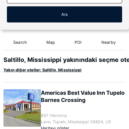
Ara
Search
Map
POI
Nearby
Saltillo, Mississippi yakınındaki seçme ote
Yakın diğer oteller: Saltillo, Mississippi
Americas Best Value Inn Tupelo
Barnes Crossing
897 Harmony
Lane, Tupelo, Mississippi 38804, US
Haritayı göster