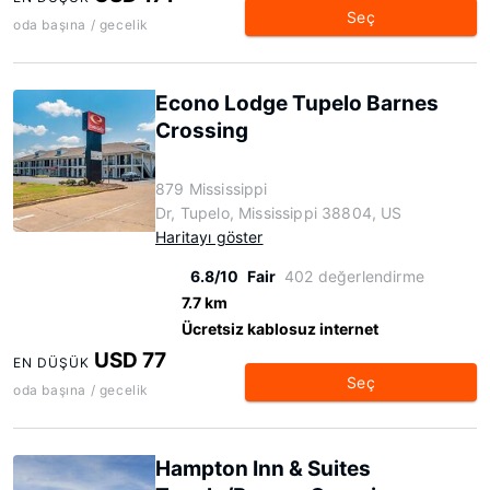
Seç
oda başına / gecelik
Econo Lodge Tupelo Barnes
Crossing
879 Mississippi
Dr, Tupelo, Mississippi 38804, US
Haritayı göster
6.8/10
Fair
402 değerlendirme
7.7 km
Ücretsiz kablosuz internet
USD 77
EN DÜŞÜK
Seç
oda başına / gecelik
Hampton Inn & Suites