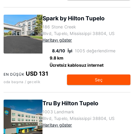
Spark by Hilton Tupelo
186 Stone Creek
Blvd, Tupelo, Mississippi 38804, US
Haritayı göster
8.4/10
İyi
1005 değerlendirme
9.8 km
Ücretsiz kablosuz internet
USD 131
EN DÜŞÜK
Seç
oda başına / gecelik
Tru By Hilton Tupelo
1003 Landmark
Blvd, Tupelo, Mississippi 38804, US
Haritayı göster