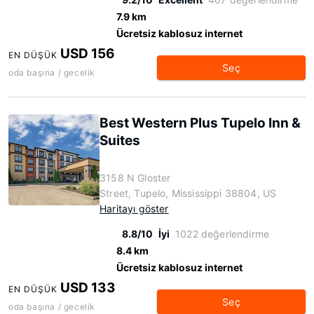
7.9 km
Ücretsiz kablosuz internet
USD 156
EN DÜŞÜK
Seç
oda başına / gecelik
Best Western Plus Tupelo Inn &
Suites
3158 N Gloster
Street, Tupelo, Mississippi 38804, US
Haritayı göster
8.8/10
İyi
1022 değerlendirme
8.4 km
Ücretsiz kablosuz internet
USD 133
EN DÜŞÜK
Seç
oda başına / gecelik