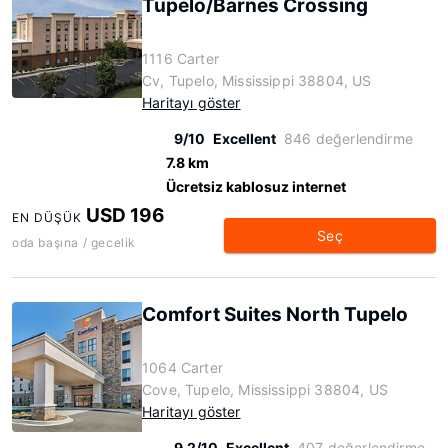
Tupelo/Barnes Crossing
1116 Carter
Cv, Tupelo, Mississippi 38804, US
Haritayı göster
9/10
Excellent
846 değerlendirme
7.8 km
Ücretsiz kablosuz internet
USD 196
EN DÜŞÜK
Seç
oda başına / gecelik
Comfort Suites North Tupelo
1064 Carter
Cove, Tupelo, Mississippi 38804, US
Haritayı göster
9.2/10
Excellent
407 değerlendirme