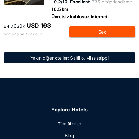
9.2/10
Excellent
735 değerlendirme
10.5 km
Ücretsiz kablosuz internet
USD 163
EN DÜŞÜK
Seç
oda başına / gecelik
Yakın diğer oteller: Saltillo, Mississippi
Explore Hotels
Tüm ülkeler
Blog