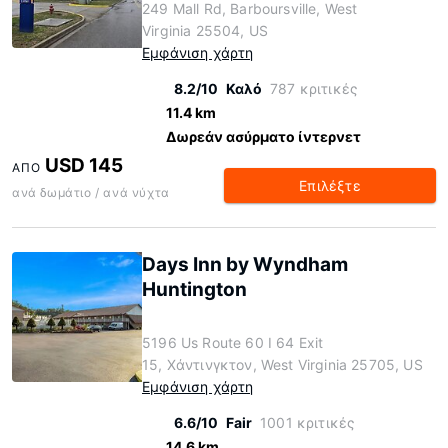
249 Mall Rd, Barboursville, West
Virginia 25504, US
Εμφάνιση χάρτη
8.2/10
Καλό
787 κριτικές
11.4 km
Δωρεάν ασύρματο ίντερνετ
USD 145
ΑΠΌ
Επιλέξτε
ανά δωμάτιο / ανά νύχτα
Days Inn by Wyndham
Huntington
5196 Us Route 60 I 64 Exit
15, Χάντινγκτον, West Virginia 25705, US
Εμφάνιση χάρτη
6.6/10
Fair
1001 κριτικές
14.6 km