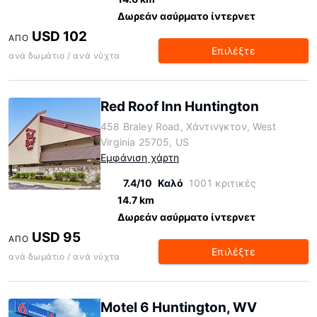
Δωρεάν ασύρματο ίντερνετ
USD 102
ΑΠΌ
Επιλέξτε
ανά δωμάτιο / ανά νύχτα
Red Roof Inn Huntington
458 Braley Road, Χάντινγκτον, West
Virginia 25705, US
Εμφάνιση χάρτη
7.4/10
Καλό
1001 κριτικές
14.7 km
Δωρεάν ασύρματο ίντερνετ
USD 95
ΑΠΌ
Επιλέξτε
ανά δωμάτιο / ανά νύχτα
Motel 6 Huntington, WV