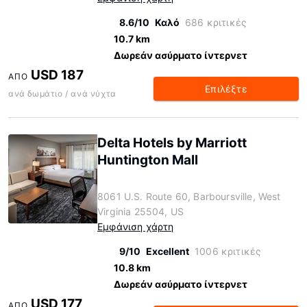
8.6/10
Καλό
686 κριτικές
10.7 km
Δωρεάν ασύρματο ίντερνετ
USD 187
ΑΠΌ
Επιλέξτε
ανά δωμάτιο / ανά νύχτα
Delta Hotels by Marriott
Huntington Mall
8061 U.S. Route 60, Barboursville, West
Virginia 25504, US
Εμφάνιση χάρτη
9/10
Excellent
1006 κριτικές
10.8 km
Δωρεάν ασύρματο ίντερνετ
USD 177
ΑΠΌ