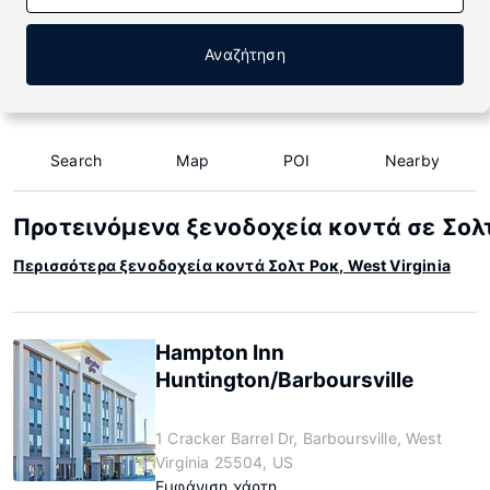
Αναζήτηση
Search
Map
POI
Nearby
Προτεινόμενα ξενοδοχεία κοντά σε Σολτ 
Περισσότερα ξενοδοχεία κοντά Σολτ Ροκ, West Virginia
Hampton Inn
Huntington/Barboursville
1 Cracker Barrel Dr, Barboursville, West
Virginia 25504, US
Εμφάνιση χάρτη