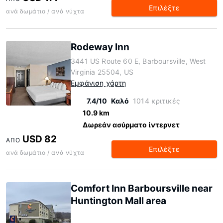
Επιλέξτε
ανά δωμάτιο / ανά νύχτα
Rodeway Inn
3441 US Route 60 E, Barboursville, West
Virginia 25504, US
Εμφάνιση χάρτη
7.4/10
Καλό
1014 κριτικές
10.9 km
Δωρεάν ασύρματο ίντερνετ
USD 82
ΑΠΌ
Επιλέξτε
ανά δωμάτιο / ανά νύχτα
Comfort Inn Barboursville near
Huntington Mall area