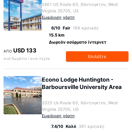
2461 US Route 60, Χάντινγκτον, West
Virginia 25705, US
Εμφάνιση χάρτη
6/10
Fair
169 κριτικές
15.5 km
Δωρεάν ασύρματο ίντερνετ
USD 133
ΑΠΌ
Επιλέξτε
ανά δωμάτιο / ανά νύχτα
Econo Lodge Huntington -
Barboursville University Area
3325 Us Route 60, Χάντινγκτον, West
Virginia 25705, US
Εμφάνιση χάρτη
7.4/10
Καλό
381 κριτικές