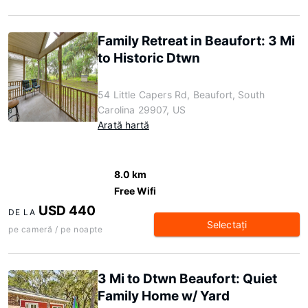
Family Retreat in Beaufort: 3 Mi
to Historic Dtwn
54 Little Capers Rd, Beaufort, South
Carolina 29907, US
Arată hartă
8.0 km
Free Wifi
USD 440
DE LA
Selectaţi
pe cameră / pe noapte
3 Mi to Dtwn Beaufort: Quiet
Family Home w/ Yard