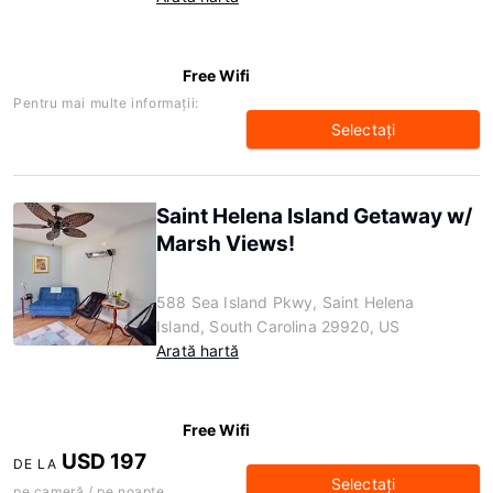
Free Wifi
Pentru mai multe informaţii:
Selectaţi
Saint Helena Island Getaway w/
Marsh Views!
588 Sea Island Pkwy, Saint Helena
Island, South Carolina 29920, US
Arată hartă
Free Wifi
USD 197
DE LA
Selectaţi
pe cameră / pe noapte