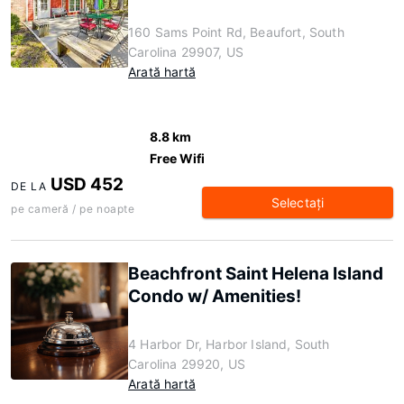
160 Sams Point Rd, Beaufort, South
Carolina 29907, US
Arată hartă
8.8 km
Free Wifi
USD 452
DE LA
Selectaţi
pe cameră / pe noapte
Beachfront Saint Helena Island
Condo w/ Amenities!
4 Harbor Dr, Harbor Island, South
Carolina 29920, US
Arată hartă