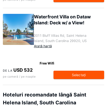
Waterfront Villa on Dataw
Island: Deck w/ a View!
2011 Bluff Villas Rd, Saint Helena
Island, South Carolina 29920, US
Arată hartă
Free Wifi
USD 532
DE LA
Selectaţi
pe cameră / pe noapte
Hoteluri recomandate lângă Saint
Helena Island, South Carolina