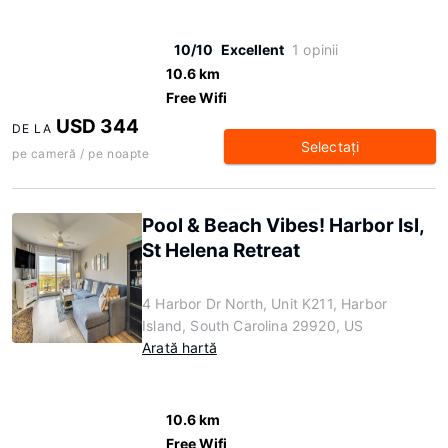
10/10
Excellent
1 opinii
10.6 km
Free Wifi
USD 344
DE LA
Selectaţi
pe cameră / pe noapte
Pool & Beach Vibes! Harbor Isl,
St Helena Retreat
4 Harbor Dr North, Unit K211, Harbor
Island, South Carolina 29920, US
Arată hartă
10.6 km
Free Wifi