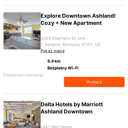
Explore Downtown Ashland!
Cozy + New Apartment
2009 Stephens St, Unit
1, Ashland, Kentucky 41101, US
Pokaż mapę
6.4 km
Bezpłatny Wi-Fi
Dodatkowe informacje:
Wybierz
Delta Hotels by Marriott
Ashland Downtown
1441 Winchester