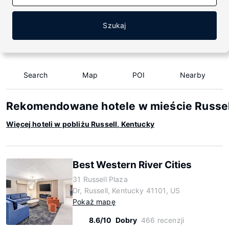
Szukaj
Search
Map
POI
Nearby
Rekomendowane hotele w mieście Russel
Więcej hoteli w pobliżu Russell, Kentucky
Best Western River Cities
31 Russell Plaza
Dr, Russell, Kentucky 41101, US
Pokaż mapę
8.6/10
Dobry
466 recenzji