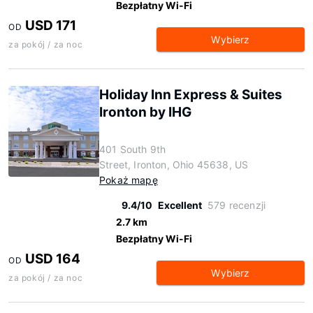
Bezpłatny Wi-Fi
USD 171
OD
Wybierz
za pokój / za noc
Holiday Inn Express & Suites
Ironton by IHG
401 South 9th
Street, Ironton, Ohio 45638, US
Pokaż mapę
9.4/10
Excellent
579 recenzji
2.7 km
Bezpłatny Wi-Fi
USD 164
OD
Wybierz
za pokój / za noc