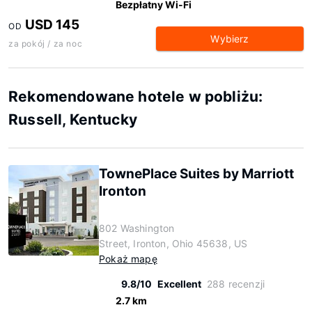
Bezpłatny Wi-Fi
USD 145
OD
Wybierz
za pokój / za noc
Rekomendowane hotele w pobliżu:
Russell, Kentucky
TownePlace Suites by Marriott
Ironton
802 Washington
Street, Ironton, Ohio 45638, US
Pokaż mapę
9.8/10
Excellent
288 recenzji
2.7 km