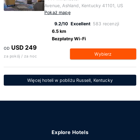
Avenue, Ashland, Kentucky 41101, US
Pokaż mapę
9.2/10
Excellent
583 recenzji
6.5 km
Bezpłatny Wi-Fi
USD 249
OD
Wybierz
za pokój / za noc
Więcej hoteli w pobliżu Russell, Kentucky
Explore Hotels