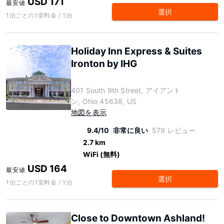
USD 171
最安値
選択
1泊ごとの1室料金 / 1泊
Holiday Inn Express & Suites
Ironton by IHG
401 South 9th Street, アイアント
ン, Ohio 45638, US
地図を表示
9.4/10
非常に良い
579 レビュー
2.7 km
WiFi (無料)
USD 164
最安値
選択
1泊ごとの1室料金 / 1泊
Close to Downtown Ashland!