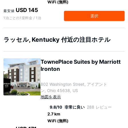
WiFi (無料)
USD 145
最安値
選択
1泊ごとの1室料金 / 1泊
ラッセル, Kentucky 付近の注目ホテル
TownePlace Suites by Marriott
Ironton
802 Washington Street, アイアント
ン, Ohio 45638, US
地図を表示
9.8/10
非常に良い
288 レビュー
2.7 km
WiFi (無料)