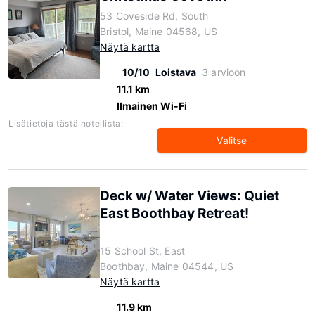
53 Coveside Rd, South
Bristol, Maine 04568, US
Näytä kartta
10/10
Loistava
3 arvioon
11.1 km
Ilmainen Wi-Fi
Lisätietoja tästä hotellista:
Valitse
Deck w/ Water Views: Quiet
East Boothbay Retreat!
15 School St, East
Boothbay, Maine 04544, US
Näytä kartta
11.9 km