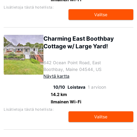
Lisätietoja tästä hotellista:
Valitse
Charming East Boothbay
Cottage w/ Large Yard!
642 Ocean Point Road, East
Boothbay, Maine 04544, US
Näytä kartta
10/10
Loistava
1 arvioon
14.2 km
Ilmainen Wi-Fi
Lisätietoja tästä hotellista:
Valitse