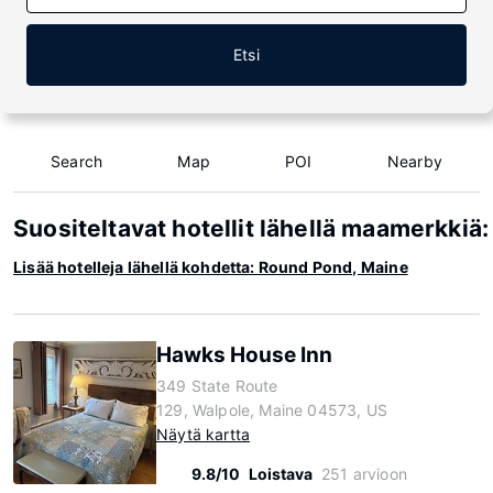
Etsi
Search
Map
POI
Nearby
Suositeltavat hotellit lähellä maamerkkiä
Lisää hotelleja lähellä kohdetta: Round Pond, Maine
Hawks House Inn
349 State Route
129, Walpole, Maine 04573, US
Näytä kartta
9.8/10
Loistava
251 arvioon