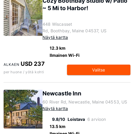
Cozy Boothbay Studio w/ Patio
~ 5 Mi to Harbor!
448 Wiscasset
Rd, Boothbay, Maine 04537, US
Näytä kartta
12.3 km
Ilmainen Wi-Fi
USD 237
ALKAEN
Valitse
per huone / yötä kohti
Newcastle Inn
60 River Rd, Newcastle, Maine 04553, US
Näytä kartta
9.8/10
Loistava
6 arvioon
13.5 km
Ilmainen Wi-Fi