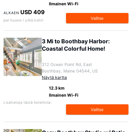
Ilmainen Wi-Fi
USD 409
ALKAEN
Valitse
per huone / yötä kohti
3 Mi to Boothbay Harbor:
Coastal Colorful Home!
312 Ocean Point Rd, East
Boothbay, Maine 04544, US
Näytä kartta
12.3 km
Ilmainen Wi-Fi
Lisätietoja tästä hotellista:
Valitse