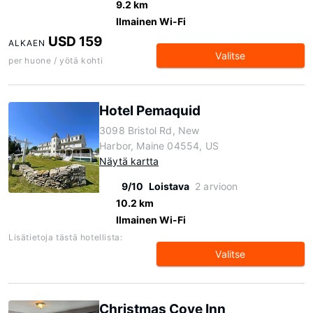
9.2 km
Ilmainen Wi-Fi
USD 159
ALKAEN
Valitse
per huone / yötä kohti
Hotel Pemaquid
3098 Bristol Rd, New
Harbor, Maine 04554, US
Näytä kartta
9/10
Loistava
2 arvioon
10.2 km
Ilmainen Wi-Fi
Lisätietoja tästä hotellista:
Valitse
Christmas Cove Inn