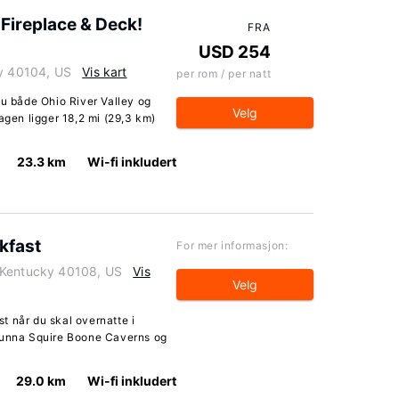
Fireplace & Deck!
FRA
USD 254
ky 40104, US
Vis kart
per rom / per natt
du både Ohio River Valley og
Velg
agen ligger 18,2 mi (29,3 km)
23.3 km
Wi-fi inkludert
kfast
For mer informasjon:
 Kentucky 40108, US
Vis
Velg
t når du skal overnatte i
) unna Squire Boone Caverns og
29.0 km
Wi-fi inkludert