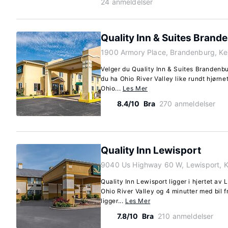
24 anmeldelser
Quality Inn & Suites Brand
1900 Armory Place, Brandenburg, K
Velger du Quality Inn & Suites Brandenbu
du ha Ohio River Valley like rundt hjørnet
Ohio...
Les Mer
8.4/10
Bra
270 anmeldelser
Quality Inn Lewisport
9040 Us Highway 60 W, Lewisport, 
Quality Inn Lewisport ligger i hjertet av 
Ohio River Valley og 4 minutter med bil f
ligger...
Les Mer
7.8/10
Bra
210 anmeldelser