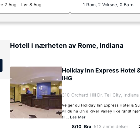
re 7 Aug - Lør 8 Aug
1 Rom, 2 Voksne, 0 Barn
Hotell i nærheten av Rome, Indiana
Holiday Inn Express Hotel & 
IHG
310 Orchard Hill Dr, Tell City, India
Velger du Holiday Inn Express Hotel & Suit
vil du ha Ohio River Valley like rundt hjø
til...
Les Mer
8/10
Bra
513 anmeldelser