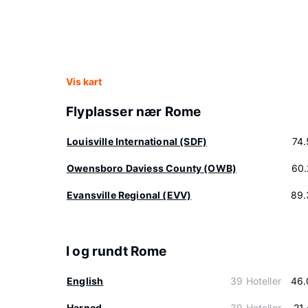
Vis kart
Flyplasser nær Rome
Louisville International (SDF)
74
Owensboro Daviess County (OWB)
60.
Evansville Regional (EVV)
89.
I og rundt Rome
English
39 Hoteller
46.
Harned
39 Hoteller
21