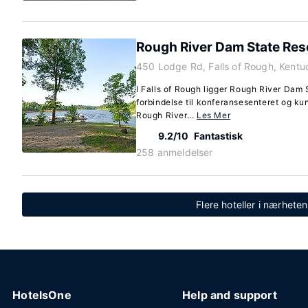
Rough River Dam State Res
450 Lodge Rd, Falls of Rough, Kent
I Falls of Rough ligger Rough River Dam 
forbindelse til konferansesenteret og kun
Rough River...
Les Mer
9.2/10
Fantastisk
258 anmeldelser
Flere hoteller i nærhete
HotelsOne
Help and support