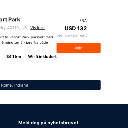
ort Park
FRA
ucky 40119, US
Vis kart
USD 132
per rom / per natt
State Resort Park plassert med
 5 minutter å kjøre fra både
Velg
34.1 km
Wi-fi inkludert
n Rome, Indiana
Meld deg på nyhetsbrevet