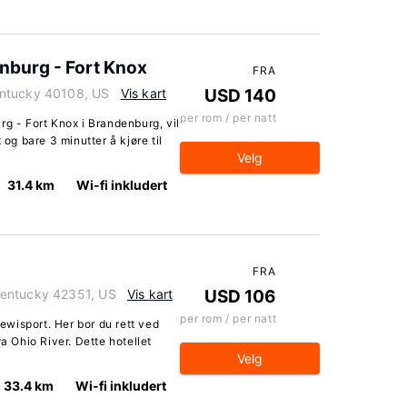
enburg - Fort Knox
FRA
entucky 40108, US
Vis kart
USD 140
per rom / per natt
rg - Fort Knox i Brandenburg, vil
 og bare 3 minutter å kjøre til
Velg
31.4 km
Wi-fi inkludert
FRA
Kentucky 42351, US
Vis kart
USD 106
per rom / per natt
Lewisport. Her bor du rett ved
ra Ohio River. Dette hotellet
Velg
33.4 km
Wi-fi inkludert