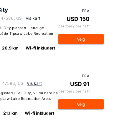
ity
FRA
na 47586, US
Vis kart
USD 150
per rom / per natt
 City plassert i landlige
a både Tipsaw Lake Recreation
Velg
20.9 km
Wi-fi inkludert
FRA
na 47586, US
Vis kart
USD 91
per rom / per natt
ssted i Tell City, vil du bare ha
 Tipsaw Lake Recreation Area.
Velg
21.1 km
Wi-fi inkludert