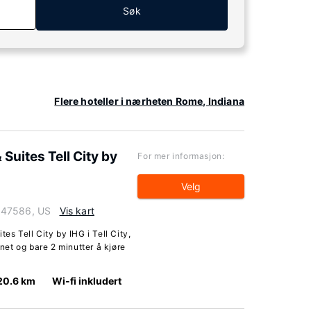
Søk
Flere hoteller i nærheten Rome, Indiana
Suites Tell City by
For mer informasjon:
Velg
na 47586, US
Vis kart
es Tell City by IHG i Tell City,
rnet og bare 2 minutter å kjøre
20.6 km
Wi-fi inkludert