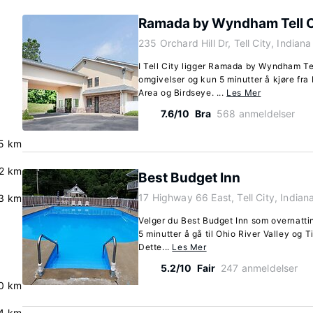
Ramada by Wyndham Tell C
235 Orchard Hill Dr, Tell City, India
I Tell City ligger Ramada by Wyndham Tell
omgivelser og kun 5 minutter å kjøre fr
Area og Birdseye. ...
Les Mer
7.6/10
Bra
568 anmeldelser
.5 km
2 km
Best Budget Inn
17 Highway 66 East, Tell City, India
3 km
Velger du Best Budget Inn som overnatting
5 minutter å gå til Ohio River Valley og
Dette...
Les Mer
5.2/10
Fair
247 anmeldelser
0 km
.4 km