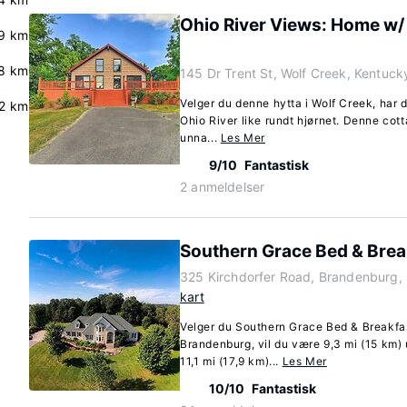
Ohio River Views: Home w/ 
.9 km
8 km
145 Dr Trent St, Wolf Creek, Kentuc
Velger du denne hytta i Wolf Creek, har 
2 km
Ohio River like rundt hjørnet. Denne cott
unna...
Les Mer
9/10
Fantastisk
2 anmeldelser
Southern Grace Bed & Brea
325 Kirchdorfer Road, Brandenburg,
kart
Velger du Southern Grace Bed & Breakfas
Brandenburg, vil du være 9,3 mi (15 km
11,1 mi (17,9 km)...
Les Mer
10/10
Fantastisk