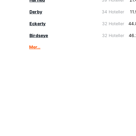
Derby
34 Hoteller
11
Eckerty
32 Hoteller
44.
Birdseye
32 Hoteller
46.
Mer…