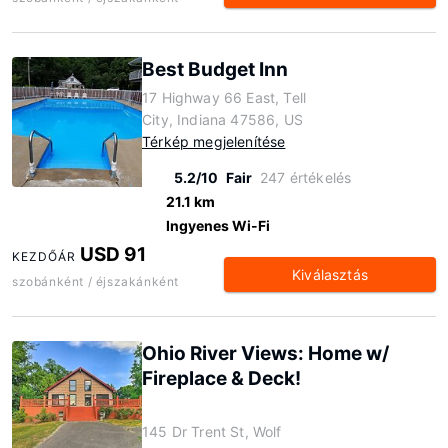
Best Budget Inn
17 Highway 66 East, Tell
City, Indiana 47586, US
Térkép megjelenítése
5.2/10
Fair
247 értékelés
21.1 km
Ingyenes Wi-Fi
USD 91
KEZDŐÁR
Kiválasztás
szobánként / éjszakánként
Ohio River Views: Home w/
Fireplace & Deck!
145 Dr Trent St, Wolf