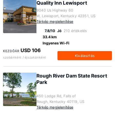
Quality Inn Lewisport
9040 Us Highway 60
W, Lewisport, Kentucky 42351, US
Térkép megjelenítése
7.8/10
Jó
210 értékelés
33.4 km
Ingyenes Wi-Fi
USD 106
KEZDŐÁR
Kiválasztás
szobánként / éjszakánként
Rough River Dam State Resort
Park
450 Lodge Rd, Falls of
Rough, Kentucky 40119, US
Térkép megjelenítése