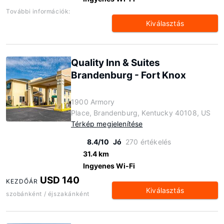
További információk:
Kiválasztás
Quality Inn & Suites
Brandenburg - Fort Knox
1900 Armory
Place, Brandenburg, Kentucky 40108, US
Térkép megjelenítése
8.4/10
Jó
270 értékelés
31.4 km
Ingyenes Wi-Fi
USD 140
KEZDŐÁR
Kiválasztás
szobánként / éjszakánként