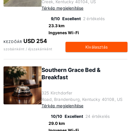
Creek, Kentucky 40104, US
Térkép megjelenítése
9/10
Excellent
2 értékelés
23.3 km
Ingyenes Wi-Fi
USD 254
KEZDŐÁR
Kiválasztás
szobánként / éjszakánként
Southern Grace Bed &
Breakfast
325 Kirchdorfer
Road, Brandenburg, Kentucky 40108, US
Térkép megjelenítése
10/10
Excellent
24 értékelés
29.0 km
Ingyenes Wi-Fi