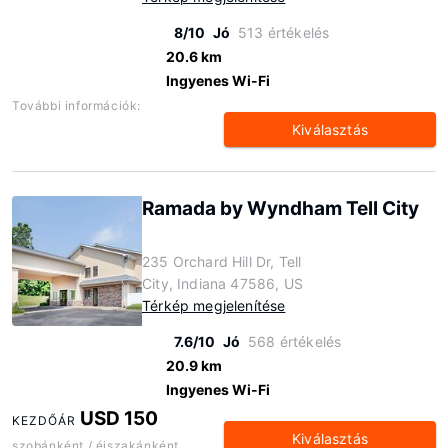
8/10
Jó
513 értékelés
20.6 km
Ingyenes Wi-Fi
További információk:
Kiválasztás
Ramada by Wyndham Tell City
235 Orchard Hill Dr, Tell
City, Indiana 47586, US
Térkép megjelenítése
7.6/10
Jó
568 értékelés
20.9 km
Ingyenes Wi-Fi
USD 150
KEZDŐÁR
Kiválasztás
szobánként / éjszakánként