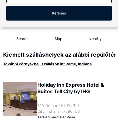
Keresés
Search
Map
Nearby
Kiemelt szálláshelyek az alábbi repülőté
További környékbeli szállások itt: Rome, Indiana
Holiday Inn Express Hotel &
Suites Tell City by IHG
310 Orchard Hill Dr, Tell
City, Indiana 47586, US
Térkép megjelenítése