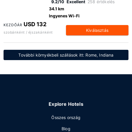
9.2/10
Excellent
258 értékelés
34.1 km
Ingyenes Wi-Fi
USD 132
KEZDŐÁR
Kiválasztás
szobánként / éjszakánként
További környékbeli szállások itt: Rome, Indiana
Explore Hotels
Összes ország
Blog