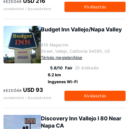
USD 216
KEZDŐÁR
Kiválasztás
szobánként / éjszakánként
Budget Inn Vallejo/Napa Valley
816 Magazine
Street, Vallejo, California 94590, US
Térkép megjelenítése
5.8/10
Fair
20 értékelés
6.2 km
Ingyenes Wi-Fi
USD 93
KEZDŐÁR
Kiválasztás
szobánként / éjszakánként
Discovery Inn Vallejo I 80 Near
Napa CA