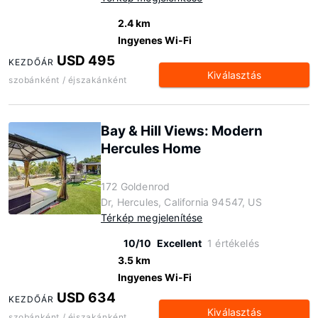
2.4 km
Ingyenes Wi-Fi
USD 495
KEZDŐÁR
Kiválasztás
szobánként / éjszakánként
Bay & Hill Views: Modern
Hercules Home
172 Goldenrod
Dr, Hercules, California 94547, US
Térkép megjelenítése
10/10
Excellent
1 értékelés
3.5 km
Ingyenes Wi-Fi
USD 634
KEZDŐÁR
Kiválasztás
szobánként / éjszakánként