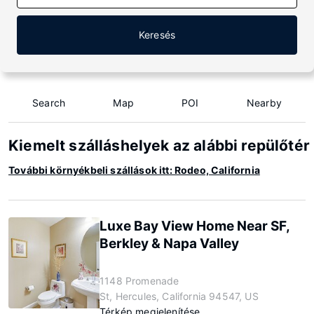
Keresés
Search
Map
POI
Nearby
Kiemelt szálláshelyek az alábbi repülőtér
További környékbeli szállások itt: Rodeo, California
Luxe Bay View Home Near SF,
Berkley & Napa Valley
1148 Promenade
St, Hercules, California 94547, US
Térkép megjelenítése