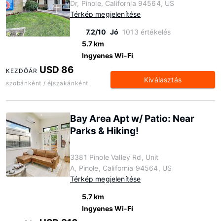
Dr, Pinole, California 94564, US
Térkép megjelenítése
7.2/10
Jó
1013 értékelés
5.7 km
Ingyenes Wi-Fi
USD 86
KEZDŐÁR
Kiválasztás
szobánként / éjszakánként
Bay Area Apt w/ Patio: Near
Parks & Hiking!
3381 Pinole Valley Rd, Unit
A, Pinole, California 94564, US
Térkép megjelenítése
5.7 km
Ingyenes Wi-Fi