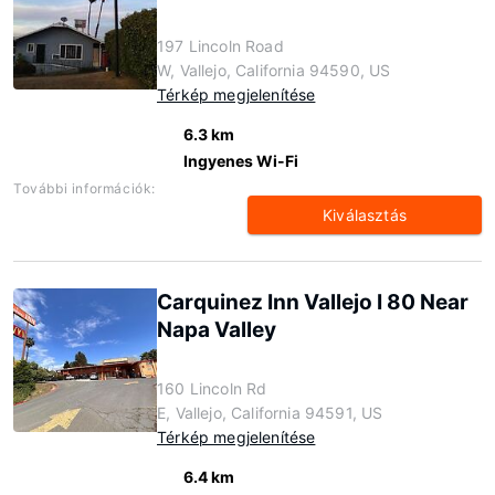
197 Lincoln Road
W, Vallejo, California 94590, US
Térkép megjelenítése
6.3 km
Ingyenes Wi-Fi
További információk:
Kiválasztás
Carquinez Inn Vallejo I 80 Near
Napa Valley
160 Lincoln Rd
E, Vallejo, California 94591, US
Térkép megjelenítése
6.4 km