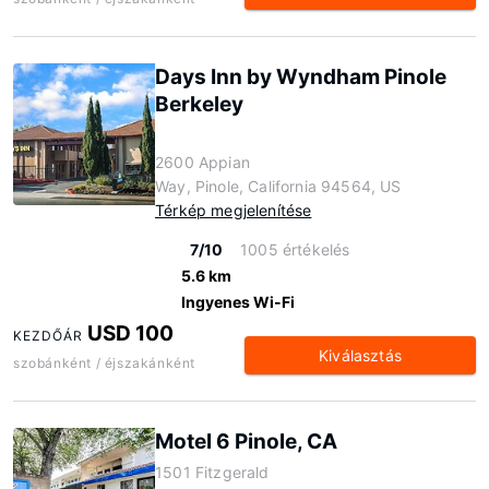
Days Inn by Wyndham Pinole
Berkeley
2600 Appian
Way, Pinole, California 94564, US
Térkép megjelenítése
7/10
1005 értékelés
5.6 km
Ingyenes Wi-Fi
USD 100
KEZDŐÁR
Kiválasztás
szobánként / éjszakánként
Motel 6 Pinole, CA
1501 Fitzgerald