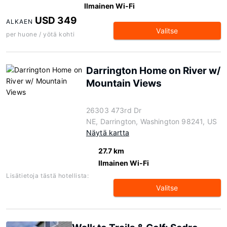
Ilmainen Wi-Fi
USD 349
ALKAEN
Valitse
per huone / yötä kohti
Darrington Home on River w/
Mountain Views
26303 473rd Dr
NE, Darrington, Washington 98241, US
Näytä kartta
27.7 km
Ilmainen Wi-Fi
Lisätietoja tästä hotellista:
Valitse