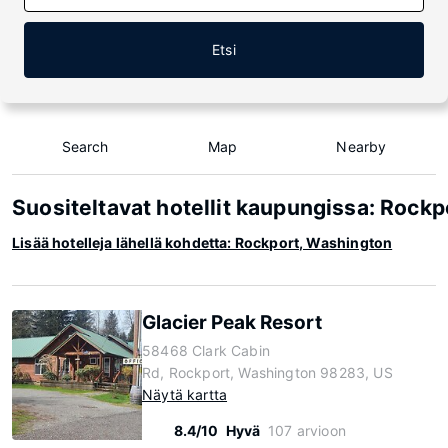
Etsi
Search
Map
Nearby
Suositeltavat hotellit kaupungissa: Rock
Lisää hotelleja lähellä kohdetta: Rockport, Washington
Glacier Peak Resort
58468 Clark Cabin
Rd, Rockport, Washington 98283, US
Näytä kartta
8.4/10
Hyvä
107 arvioon