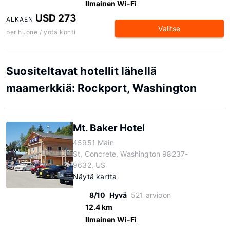
Ilmainen Wi-Fi
USD 273
ALKAEN
Valitse
per huone / yötä kohti
Suositeltavat hotellit lähellä
maamerkkiä: Rockport, Washington
Mt. Baker Hotel
45951 Main
St, Concrete, Washington 98237-
9632, US
Näytä kartta
8/10
Hyvä
521 arvioon
12.4 km
Ilmainen Wi-Fi