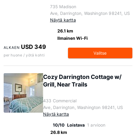
735 Madison
Ave, Darrington, Washington 98241, US
Näytä kartta
26.1 km
Ilmainen Wi-Fi
USD 349
ALKAEN
Valitse
per huone / yötä kohti
Cozy Darrington Cottage w/
Grill, Near Trails
433 Commercial
Ave, Darrington, Washington 98241, US
Näytä kartta
10/10
Loistava
1 arvioon
26.8 km