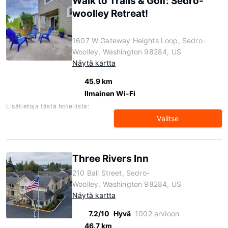
Walk to Trails & Golf: Sedro-
woolley Retreat!
1607 W Gateway Heights Loop, Sedro-
Woolley, Washington 98284, US
Näytä kartta
45.9 km
Ilmainen Wi-Fi
Lisätietoja tästä hotellista:
Valitse
Three Rivers Inn
210 Ball Street, Sedro-
Woolley, Washington 98284, US
Näytä kartta
7.2/10
Hyvä
1002 arvioon
46.7 km