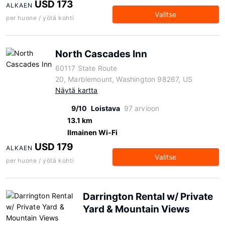
USD 173
ALKAEN
Valitse
per huone / yötä kohti
North Cascades Inn
60117 State Route
20, Marblemount, Washington 98267, US
Näytä kartta
9/10
Loistava
97 arvioon
13.1 km
Ilmainen Wi-Fi
USD 179
ALKAEN
Valitse
per huone / yötä kohti
Darrington Rental w/ Private
Yard & Mountain Views