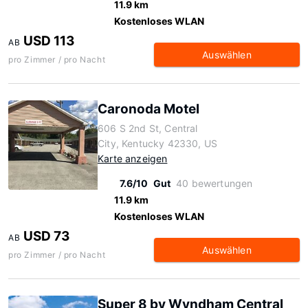
11.9 km
Kostenloses WLAN
USD 113
AB
Auswählen
pro Zimmer / pro Nacht
Caronoda Motel
606 S 2nd St, Central
City, Kentucky 42330, US
Karte anzeigen
7.6/10
Gut
40 bewertungen
11.9 km
Kostenloses WLAN
USD 73
AB
Auswählen
pro Zimmer / pro Nacht
Super 8 by Wyndham Central