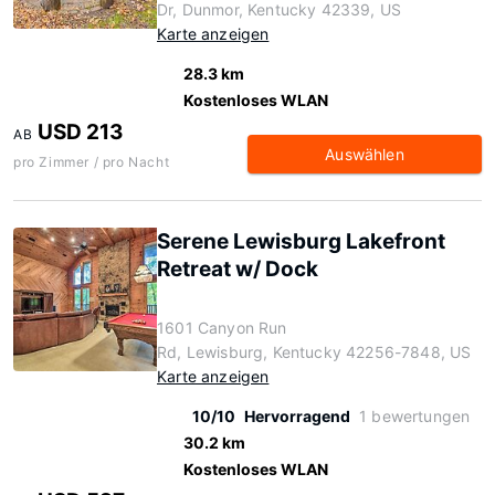
Dr, Dunmor, Kentucky 42339, US
Karte anzeigen
28.3 km
Kostenloses WLAN
USD 213
AB
Auswählen
pro Zimmer / pro Nacht
Serene Lewisburg Lakefront
Retreat w/ Dock
1601 Canyon Run
Rd, Lewisburg, Kentucky 42256-7848, US
Karte anzeigen
10/10
Hervorragend
1 bewertungen
30.2 km
Kostenloses WLAN