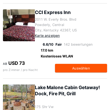
CCI Express Inn
2011 W. Everly Bros. Blvd
Powderly, Central
City, Kentucky 42367, US
Karte anzeigen
6.6/10
Fair
142 bewertungen
17.0 km
Kostenloses WLAN
USD 73
AB
Auswählen
pro Zimmer / pro Nacht
Lake Malone Cabin Getaway!
Dock, Fire Pit, Grill
175 Shr Vw