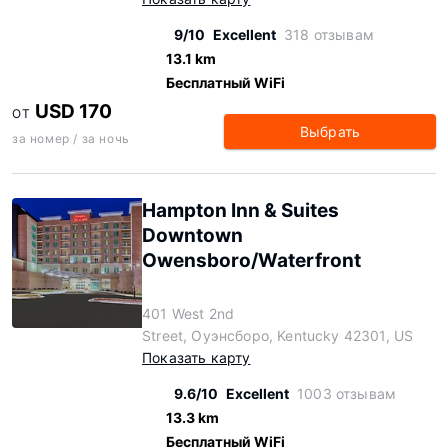
9/10
Excellent
318 отзывам
13.1 km
Бесплатный WiFi
USD 170
ОТ
Выбрать
за номер / за ночь
Hampton Inn & Suites
Downtown
Owensboro/Waterfront
401 West 2nd
Street, Оуэнсборо, Kentucky 42301, US
Показать карту
9.6/10
Excellent
1003 отзывам
13.3 km
Бесплатный WiFi