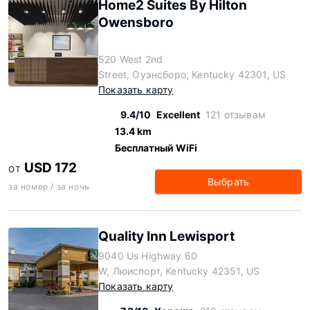
Home2 Suites By Hilton
Owensboro
520 West 2nd
Street, Оуэнсборо, Kentucky 42301, US
Показать карту
9.4/10
Excellent
121 отзывам
13.4 km
Бесплатный WiFi
USD 172
ОТ
Выбрать
за номер / за ночь
Quality Inn Lewisport
9040 Us Highway 60
W, Люиспорт, Kentucky 42351, US
Показать карту