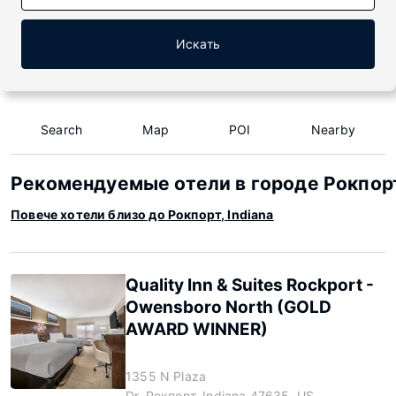
Искать
Search
Map
POI
Nearby
Рекомендуемые отели в городе Рокпорт,
Повече хотели близо до Рокпорт, Indiana
Quality Inn & Suites Rockport -
Owensboro North (GOLD
AWARD WINNER)
1355 N Plaza
Dr, Рокпорт, Indiana 47635, US