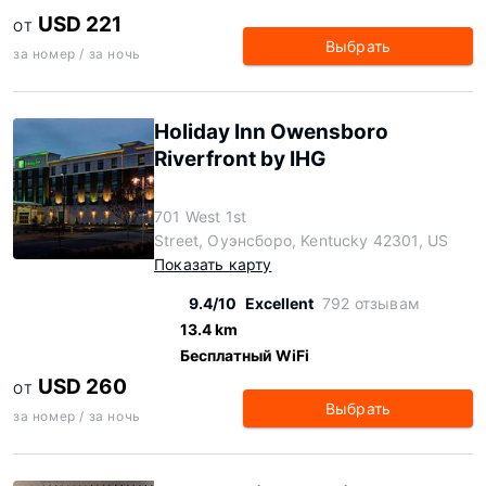
USD 221
ОТ
Выбрать
за номер / за ночь
Holiday Inn Owensboro
Riverfront by IHG
701 West 1st
Street, Оуэнсборо, Kentucky 42301, US
Показать карту
9.4/10
Excellent
792 отзывам
13.4 km
Бесплатный WiFi
USD 260
ОТ
Выбрать
за номер / за ночь