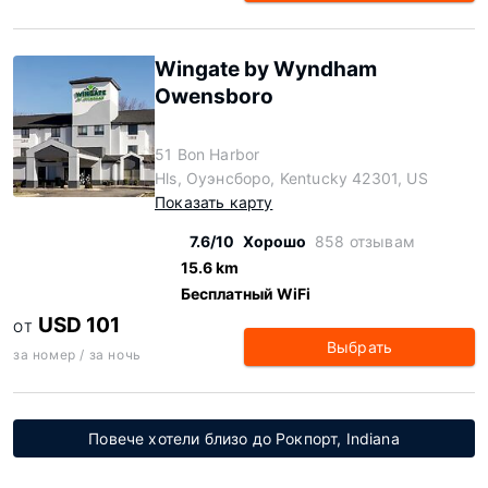
Wingate by Wyndham
Owensboro
51 Bon Harbor
Hls, Оуэнсборо, Kentucky 42301, US
Показать карту
7.6/10
Хорошо
858 отзывам
15.6 km
Бесплатный WiFi
USD 101
ОТ
Выбрать
за номер / за ночь
Повече хотели близо до Рокпорт, Indiana