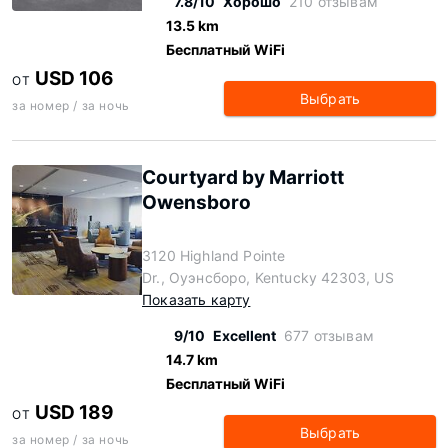
7.8/10
Хорошо
210 отзывам
13.5 km
Бесплатный WiFi
USD 106
ОТ
Выбрать
за номер / за ночь
Courtyard by Marriott
Owensboro
3120 Highland Pointe
Dr., Оуэнсборо, Kentucky 42303, US
Показать карту
9/10
Excellent
677 отзывам
14.7 km
Бесплатный WiFi
USD 189
ОТ
Выбрать
за номер / за ночь