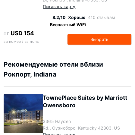
Показать карту
8.2/10
Хорошо
410 отзывам
Бесплатный WiFi
USD 154
ОТ
Выбрать
за номер / за ночь
Рекомендуемые отели вблизи
Рокпорт, Indiana
TownePlace Suites by Marriott
Owensboro
3365 Hayden
Rd., Оуэнсборо, Kentucky 42303, US
Показать карту