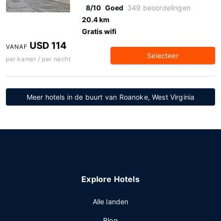
8/10
Goed
349 beoordelingen
20.4 km
Gratis wifi
USD 114
VANAF
Selecteer
per kamer / per nacht
Meer hotels in de buurt van Roanoke, West Virginia
Explore Hotels
Alle landen
Blog