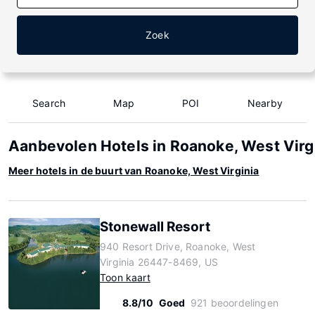
Zoek
Search
Map
POI
Nearby
Aanbevolen Hotels in Roanoke, West Virg
Meer hotels in de buurt van Roanoke, West Virginia
Stonewall Resort
940 Resort Drive, Roanoke, West
Virginia 26447-8469, US
Toon kaart
8.8/10
Goed
921 beoordelingen