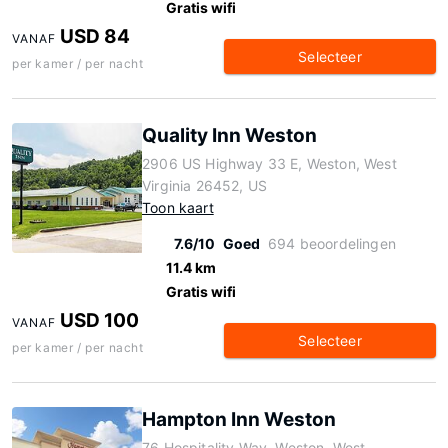
Gratis wifi
USD 84
VANAF
Selecteer
per kamer / per nacht
Quality Inn Weston
2906 US Highway 33 E, Weston, West
Virginia 26452, US
Toon kaart
7.6/10
Goed
694 beoordelingen
11.4 km
Gratis wifi
USD 100
VANAF
Selecteer
per kamer / per nacht
Hampton Inn Weston
76 Hospitality Way, Weston, West