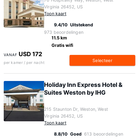
Virginia 26452, US
Toon kaart
9.4/10
Uitstekend
973 beoordelingen
11.5 km
Gratis wifi
USD 172
VANAF
Selecteer
per kamer / per nacht
Holiday Inn Express Hotel &
Suites Weston by IHG
215 Staunton Dr, Weston, West
Virginia 26452, US
Toon kaart
8.8/10
Goed
613 beoordelingen