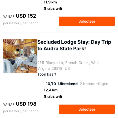
11.9 km
Gratis wifi
USD 152
VANAF
Selecteer
per kamer / per nacht
Secluded Lodge Stay: Day Trip
to Audra State Park!
255 Ribeye Ln, French Creek, West
Virginia 26218, US
Toon kaart
10/10
Uitstekend
2 beoordelingen
12.4 km
Gratis wifi
USD 198
VANAF
Selecteer
per kamer / per nacht