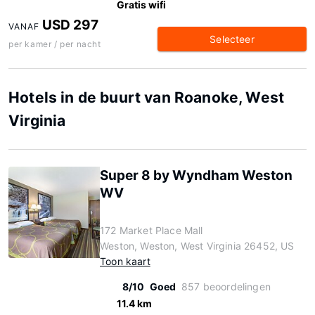
Gratis wifi
USD 297
VANAF
Selecteer
per kamer / per nacht
Hotels in de buurt van Roanoke, West
Virginia
Super 8 by Wyndham Weston
WV
172 Market Place Mall
Weston, Weston, West Virginia 26452, US
Toon kaart
8/10
Goed
857 beoordelingen
11.4 km