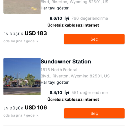
Blvd, Riverton, Wyoming 82501, US
Haritayı göster
8.6/10
İyi
766 değerlendirme
Ücretsiz kablosuz internet
USD 183
EN DÜŞÜK
Seç
oda başına / gecelik
Sundowner Station
1616 North Federal
Blvd., Riverton, Wyoming 82501, US
Haritayı göster
8.4/10
İyi
551 değerlendirme
Ücretsiz kablosuz internet
USD 106
EN DÜŞÜK
Seç
oda başına / gecelik