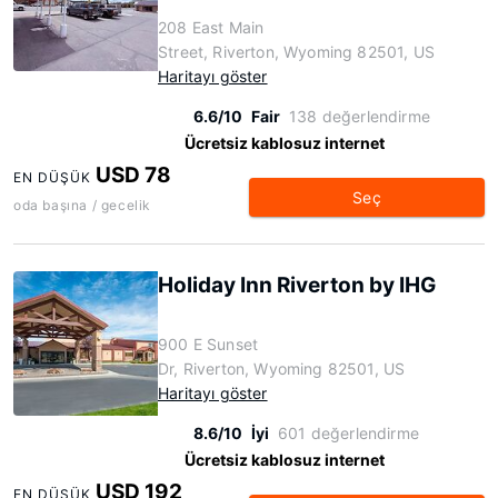
208 East Main
Street, Riverton, Wyoming 82501, US
Haritayı göster
6.6/10
Fair
138 değerlendirme
Ücretsiz kablosuz internet
USD 78
EN DÜŞÜK
Seç
oda başına / gecelik
Holiday Inn Riverton by IHG
900 E Sunset
Dr, Riverton, Wyoming 82501, US
Haritayı göster
8.6/10
İyi
601 değerlendirme
Ücretsiz kablosuz internet
USD 192
EN DÜŞÜK