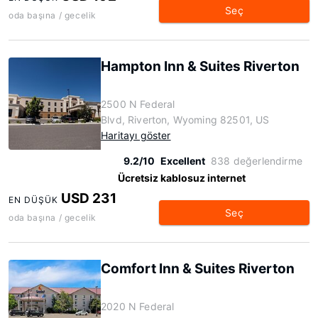
Seç
oda başına / gecelik
Hampton Inn & Suites Riverton
2500 N Federal
Blvd, Riverton, Wyoming 82501, US
Haritayı göster
9.2/10
Excellent
838 değerlendirme
Ücretsiz kablosuz internet
USD 231
EN DÜŞÜK
Seç
oda başına / gecelik
Comfort Inn & Suites Riverton
2020 N Federal