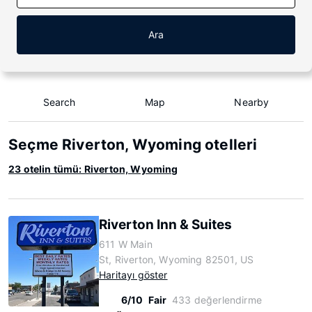
Ara
Search
Map
Nearby
Seçme Riverton, Wyoming otelleri
23 otelin tümü: Riverton, Wyoming
Riverton Inn & Suites
611 W Main
St, Riverton, Wyoming 82501, US
Haritayı göster
6/10
Fair
433 değerlendirme