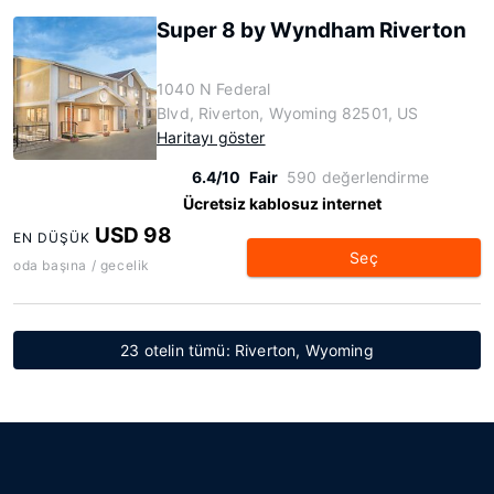
Super 8 by Wyndham Riverton
1040 N Federal
Blvd, Riverton, Wyoming 82501, US
Haritayı göster
6.4/10
Fair
590 değerlendirme
Ücretsiz kablosuz internet
USD 98
EN DÜŞÜK
Seç
oda başına / gecelik
23 otelin tümü: Riverton, Wyoming