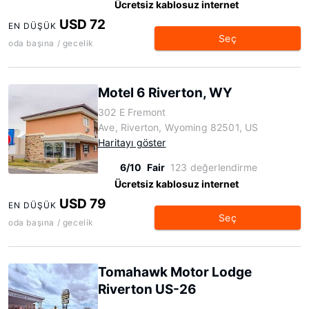
Ücretsiz kablosuz internet
USD 72
EN DÜŞÜK
Seç
oda başına / gecelik
Motel 6 Riverton, WY
302 E Fremont
Ave, Riverton, Wyoming 82501, US
Haritayı göster
6/10
Fair
123 değerlendirme
Ücretsiz kablosuz internet
USD 79
EN DÜŞÜK
Seç
oda başına / gecelik
Tomahawk Motor Lodge
Riverton US-26