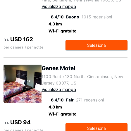
Visualizza mappa
8.4/10
Buono
1015 recensioni
4.3 km
Wi-Fi gratuito
USD 162
DA
Seleziona
per camera / per notte
Genes Motel
1100 Route 130 North, Cinnaminson, New
Jersey 08077, US
Visualizza mappa
6.4/10
Fair
271 recensioni
4.8 km
Wi-Fi gratuito
USD 94
DA
Seleziona
per camera / per notte