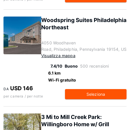
Woodspring Suites Philadelphia
Northeast
4050 Woodhaven
Road, Philadelphia, Pennsylvania 19154, US
Visualizza mappa
7.4/10
Buono
500 recensioni
6.1 km
Wi-Fi gratuito
USD 146
DA
Seleziona
per camera / per notte
3 Mi to Mill Creek Park:
Willingboro Home w/ Grill