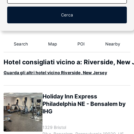
Cerca
Search
Map
POI
Nearby
Hotel consigliati vicino a: Riverside, New
Guarda gli altri hotel vicino Riverside, New Jersey
Holiday Inn Express
Philadelphia NE - Bensalem by
IHG
1329 Bristol
Pike, Bensalem, Pennsylvania 19020, US