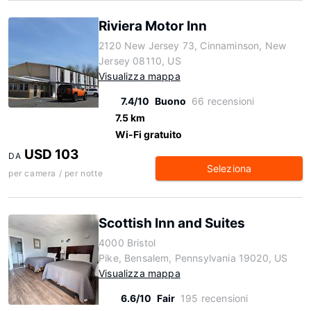
Riviera Motor Inn
2120 New Jersey 73, Cinnaminson, New
Jersey 08110, US
Visualizza mappa
7.4/10
Buono
66 recensioni
7.5 km
Wi-Fi gratuito
USD 103
DA
Seleziona
per camera / per notte
Scottish Inn and Suites
4000 Bristol
Pike, Bensalem, Pennsylvania 19020, US
Visualizza mappa
6.6/10
Fair
195 recensioni