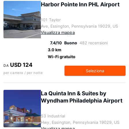
Harbor Pointe Inn PHL Airport
101 Taylor
Ave, Essington, Pennsylvania 19029, US
Visualizza mappa
7.4/10
Buono
482 recensioni
3.0 km
Wi-Fi gratuito
USD 124
DA
Seleziona
per camera / per notte
La Quinta Inn & Suites by
Wyndham Philadelphia Airport
53 Industrial
Hwy, Essington, Pennsylvania 19029, US
Visualizza mappa