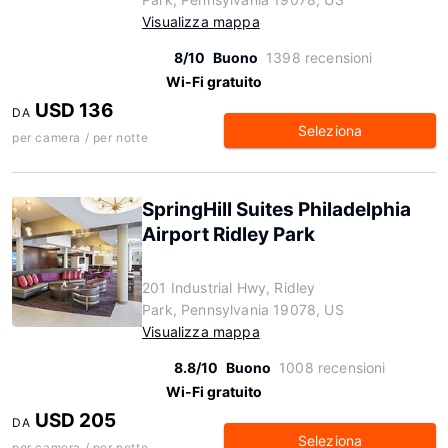
Visualizza mappa
8/10
Buono
1398 recensioni
Wi-Fi gratuito
USD 136
DA
Seleziona
per camera / per notte
SpringHill Suites Philadelphia
Airport Ridley Park
201 Industrial Hwy, Ridley
Park, Pennsylvania 19078, US
Visualizza mappa
8.8/10
Buono
1008 recensioni
Wi-Fi gratuito
USD 205
DA
Seleziona
per camera / per notte