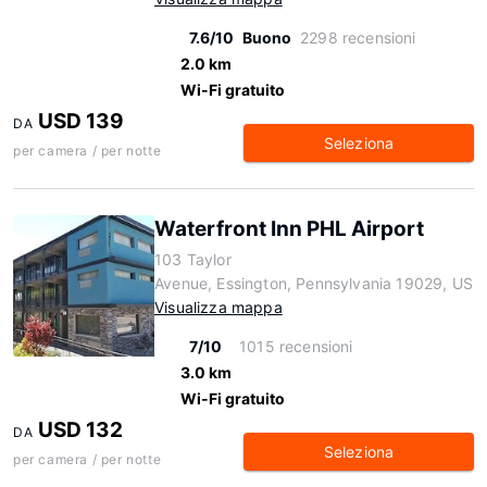
7.6/10
Buono
2298 recensioni
2.0 km
Wi-Fi gratuito
USD 139
DA
Seleziona
per camera / per notte
Waterfront Inn PHL Airport
103 Taylor
Avenue, Essington, Pennsylvania 19029, US
Visualizza mappa
7/10
1015 recensioni
3.0 km
Wi-Fi gratuito
USD 132
DA
Seleziona
per camera / per notte