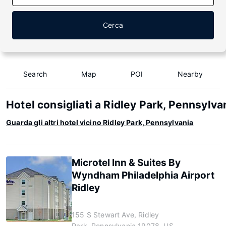
Cerca
Search
Map
POI
Nearby
Hotel consigliati a Ridley Park, Pennsylva
Guarda gli altri hotel vicino Ridley Park, Pennsylvania
Microtel Inn & Suites By
Wyndham Philadelphia Airport
Ridley
155 S Stewart Ave, Ridley
Park, Pennsylvania 19078, US