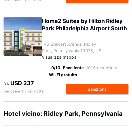
Home2 Suites by Hilton Ridley
Park Philadelphia Airport South
145 Stewart Avenue, Ridley
Park, Pennsylvania 19078, US
Visualizza mappa
9/10
Eccellente
1015 recensioni
Wi-Fi gratuito
USD 237
DA
Seleziona
per camera / per notte
Hotel vicino: Ridley Park, Pennsylvania