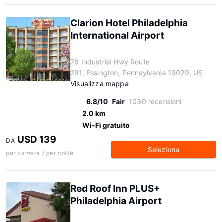
Clarion Hotel Philadelphia
International Airport
76 Industrial Hwy Route
291, Essington, Pennsylvania 19029, US
Visualizza mappa
6.8/10
Fair
1030 recensioni
2.0 km
Wi-Fi gratuito
USD 139
DA
Seleziona
per camera / per notte
Red Roof Inn PLUS+
Philadelphia Airport