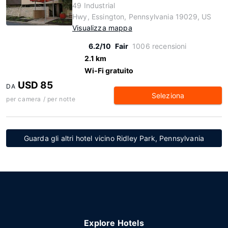
49 Industrial
Hwy, Essington, Pennsylvania 19029, US
Visualizza mappa
6.2/10
Fair
1006 recensioni
2.1 km
Wi-Fi gratuito
USD 85
DA
Seleziona
per camera / per notte
Guarda gli altri hotel vicino Ridley Park, Pennsylvania
Explore Hotels