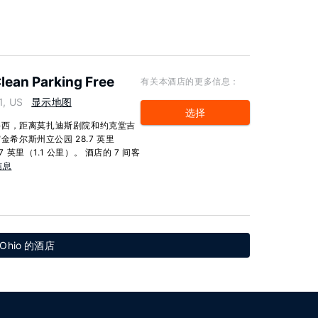
lean Parking Free
有关本酒店的更多信息：
1, US
显示地图
选择
科西，距离莫扎迪斯剧院和约克堂吉
金希尔斯州立公园 28.7 英里
 英里（1.1 公里）。 酒店的 7 间客
信息
Ohio 的酒店