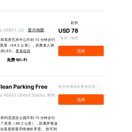
起价
o 45601, US
显示地图
USD 78
每房 / 每夜
泵房艺术中心不到 15 分钟步行
 英里（44.5 公里），距离老人洞
选择
LED...
更多信息
免费 Wi-Fi
lean Parking Free
有关本酒店的更多信息：
hio 45601 United States, 奇利
选择
约克堂吉公园不到 15 分钟步行
7 英里（46.2 公里），距离罗斯县
您可以在该度假屋尽情放松享受。 您可到