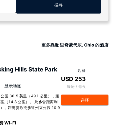
搜寻
更多靠近 里奇蒙代尔, Ohio 的酒店
king Hills State Park
起价
USD 253
S
显示地图
每房 / 每夜
30.5 英里（49.1 公里），距
选择
里（14.8 公里）。 此乡舍距离利
公里），距离赛欧托步道州立公园 10.9
 Wi-Fi