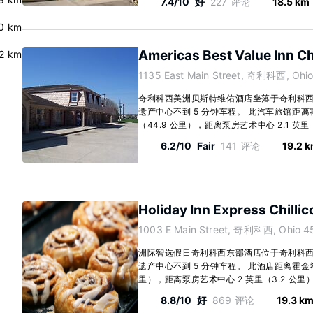
7.4/10
好
227 评论
18.5 km
.0 km
Americas Best Value Inn Ch
2 km
1135 East Main Street, 奇利科西, Ohio
奇利科西美洲贝斯特维佑酒店坐落于奇利科
遗产中心不到 5 分钟车程。 此汽车旅馆距离霍
（44.9 公里），距离泵房艺术中心 2.1 英里（3
6.2/10
Fair
141 评论
19.2 
Holiday Inn Express Chillic
1003 E Main Street, 奇利科西, Ohio 4
洲际智选假日奇利科西东部酒店位于奇利科
遗产中心不到 5 分钟车程。 此酒店距离霍金希尔
里），距离泵房艺术中心 2 英里（3.2 公里）。 
8.8/10
好
869 评论
19.3 k