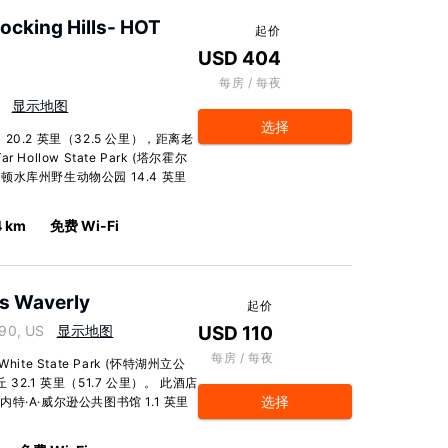
Hocking Hills- HOT
起价
USD 404
每房 / 每夜
显示地图
选择
.2 英里（32.5 公里），距离老
Hollow State Park (塔尔霍尔
斯顿水库州野生动物公园 14.4 英里
4 km
免费 Wi-Fi
es Waverly
起价
90, US
显示地图
USD 110
每房 / 每夜
e State Park (怀特湖州立公
 32.1 英里（51.7 公里）。 此酒店
选择
内特·A·威尔逊公共图书馆 1.1 英里