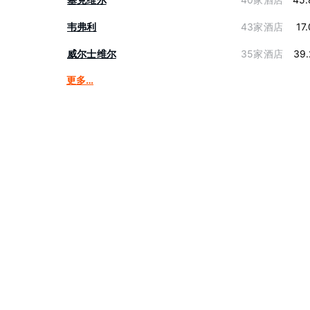
韦弗利
43家酒店
17
威尔士维尔
35家酒店
39.
更多…