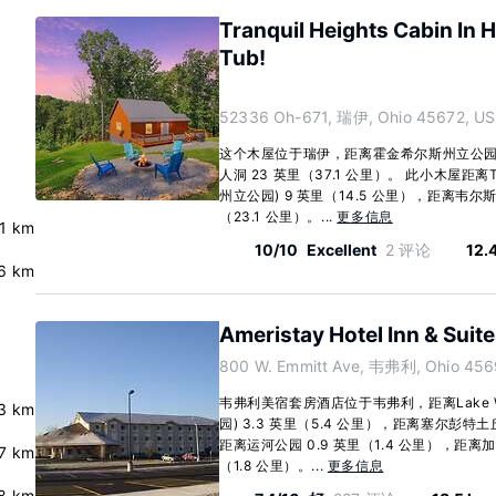
Tranquil Heights Cabin In 
Tub!
52336 Oh-671, 瑞伊, Ohio 45672, US
这个木屋位于瑞伊，距离霍金希尔斯州立公园 20
人洞 23 英里（37.1 公里）。 此小木屋距离Tar 
州立公园) 9 英里（14.5 公里），距离韦尔
（23.1 公里）。...
更多信息
.1 km
10/10
Excellent
2 评论
12.
6 km
Ameristay Hotel Inn & Suit
800 W. Emmitt Ave, 韦弗利, Ohio 456
韦弗利美宿套房酒店位于韦弗利，距离Lake Whit
3 km
园) 3.3 英里（5.4 公里），距离塞尔彭特土丘
距离运河公园 0.9 英里（1.4 公里），距离加
.7 km
（1.8 公里）。...
更多信息
8 km