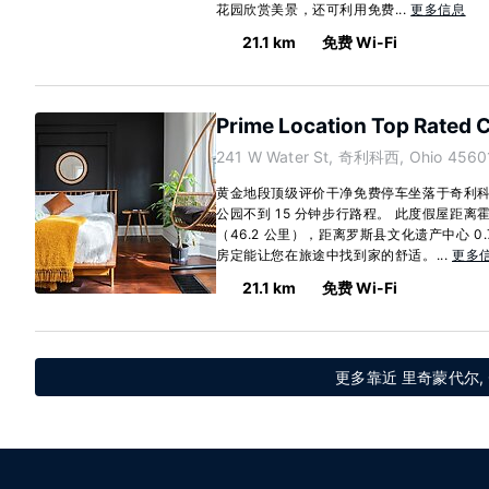
花园欣赏美景，还可利用免费...
更多信息
21.1 km
免费 Wi-Fi
Prime Location Top Rated C
241 W Water St, 奇利科西, Ohio 4560
黄金地段顶级评价干净免费停车坐落于奇利
公园不到 15 分钟步行路程。 此度假屋距离霍
（46.2 公里），距离罗斯县文化遗产中心 0.7
房定能让您在旅途中找到家的舒适。...
更多
21.1 km
免费 Wi-Fi
更多靠近 里奇蒙代尔, 