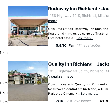
Rodeway Inn Richland - Ja
1158 Highway 49 S, Richland, Missis
mapa
Com uma estadia Rodeway Inn Richland 
ficará a 10 minutos de carro de Trustma
Este hotel está a...
Leia mais…
5.8/10
Fair
174 avaliações
.1 km
Quality Inn Richland - Jac
1035 Highway 49 South, Richland, Mi
Visualizar mapa
.1 km
Com uma estadia Quality Inn Richland -
localização central em Richland, a 10 m
9 km
Park e de Cinemark...
Leia mais…
7/10
310 avaliações
Wi-fi 
3 km