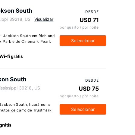
ckson South
DESDE
sippi 39218, US
Visualizar
USD 71
por quarto / por noite
- Jackson South em Richland,
Seleccionar
rk Park e de Cinemark Pearl.
Wi-fi grátis
kson South
DESDE
ssissippi 39218, US
USD 75
por quarto / por noite
 Jackson South, ficará numa
Seleccionar
inutos de carro de Trustmark
grátis