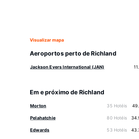
Visualizar mapa
Aeroportos perto de Richland
Jackson Evers International (JAN)
11
Em e próximo de Richland
Morton
35 Hotéis
49
Pelahatchie
80 Hotéis
34.
Edwards
53 Hotéis
43.