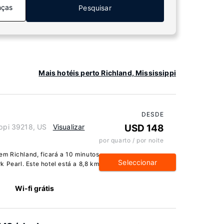
nças
Pesquisar
Mais hotéis perto Richland, Mississippi
DESDE
ippi 39218, US
Visualizar
USD 148
por quarto / por noite
m Richland, ficará a 10 minutos
Seleccionar
 Pearl. Este hotel está a 8,8 km
Wi-fi grátis