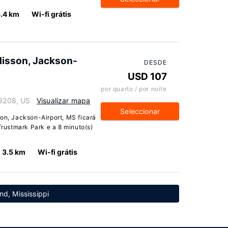
3.4 km
Wi-fi grátis
disson, Jackson-
DESDE
USD 107
por quarto / por noite
39208, US
Visualizar mapa
Seleccionar
son, Jackson-Airport, MS ficará
Trustmark Park e a 8 minuto(s)
3.5 km
Wi-fi grátis
nd, Mississippi