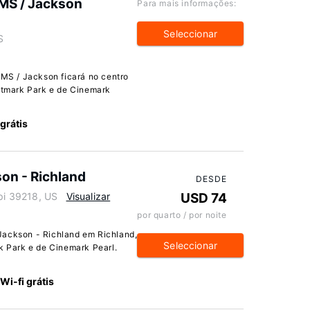
 MS / Jackson
Para mais informações:
Seleccionar
S
 MS / Jackson ficará no centro
ustmark Park e de Cinemark
 grátis
son - Richland
DESDE
ppi 39218, US
Visualizar
USD 74
por quarto / por noite
Jackson - Richland em Richland,
Seleccionar
rk Park e de Cinemark Pearl.
Wi-fi grátis