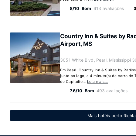
8/10
Bom
613 avaliações
Country Inn & Suites by Ra
Airport, MS
3051 White Blvd, Pearl, Mississippi 
Em Pearl, Country Inn & Suites by Radis
junto ao lago, a 4 minuto(s) de carro de 
de Capitólio...
Leia mais…
7.6/10
Bom
493 avaliações
Mais hotéis perto Richla