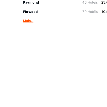
Raymond
46 Hotéis
25.
Flowood
79 Hotéis
10
Mais…