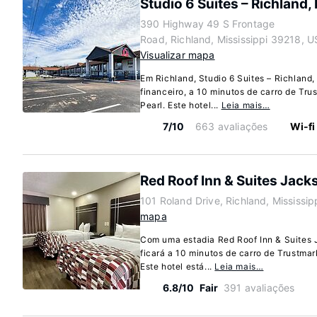
Studio 6 Suites – Richland,
390 Highway 49 S Frontage
Road, Richland, Mississippi 39218, U
Visualizar mapa
Em Richland, Studio 6 Suites – Richland,
financeiro, a 10 minutos de carro de Tr
Pearl. Este hotel...
Leia mais…
7/10
663 avaliações
Wi-fi
Red Roof Inn & Suites Jack
101 Roland Drive, Richland, Mississi
mapa
Com uma estadia Red Roof Inn & Suites 
ficará a 10 minutos de carro de Trustma
Este hotel está...
Leia mais…
6.8/10
Fair
391 avaliações