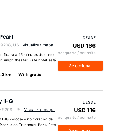
Pearl
DESDE
 39208, US
Visualizar mapa
USD 166
por quarto / por noite
l ficará a 15 minutos de carro
n Amphitheater. Este hotel está
Seleccionar
3.3 km
Wi-fi grátis
y IHG
DESDE
i 39208, US
Visualizar mapa
USD 116
por quarto / por noite
y IHG coloca-o no coração de
Pearl e de Trustmark Park. Este
Seleccionar