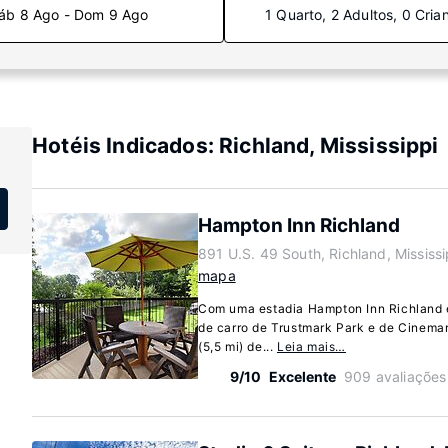
áb 8 Ago - Dom 9 Ago
1 Quarto, 2 Adultos, 0 Cria
Hotéis Indicados: Richland, Mississippi
Hampton Inn Richland
891 U.S. 49 South, Richland, Mississ
mapa
Com uma estadia Hampton Inn Richland e
de carro de Trustmark Park e de Cinemark
(5,5 mi) de...
Leia mais…
9/10
Excelente
909 avaliações