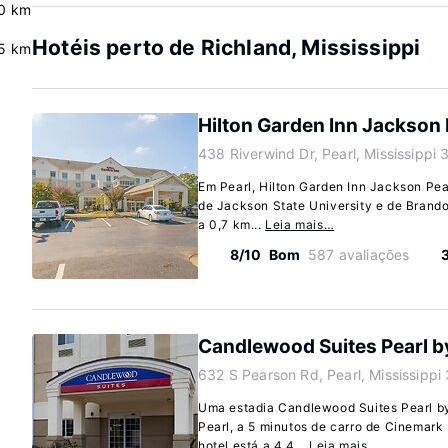
0 km
Hotéis perto de Richland, Mississippi
.5 km
Hilton Garden Inn Jackson 
438 Riverwind Dr, Pearl, Mississippi
Em Pearl, Hilton Garden Inn Jackson Pear
de Jackson State University e de Brando
a 0,7 km...
Leia mais…
8/10
Bom
587 avaliações
Candlewood Suites Pearl b
632 S Pearson Rd, Pearl, Mississipp
Uma estadia Candlewood Suites Pearl b
Pearl, a 5 minutos de carro de Cinemark 
hotel está a 4,4...
Leia mais…