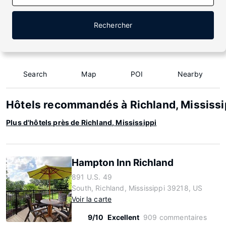
Rechercher
Search
Map
POI
Nearby
Hôtels recommandés à Richland, Mississi
Plus d'hôtels près de Richland, Mississippi
Hampton Inn Richland
891 U.S. 49
South, Richland, Mississippi 39218, US
Voir la carte
9/10
Excellent
909 commentaires