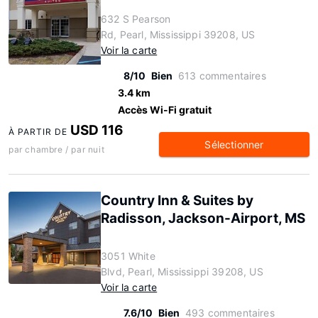
632 S Pearson
Rd, Pearl, Mississippi 39208, US
Voir la carte
8/10
Bien
613 commentaires
3.4 km
Accès Wi-Fi gratuit
USD 116
À PARTIR DE
Sélectionner
par chambre / par nuit
Country Inn & Suites by
Radisson, Jackson-Airport, MS
3051 White
Blvd, Pearl, Mississippi 39208, US
Voir la carte
7.6/10
Bien
493 commentaires