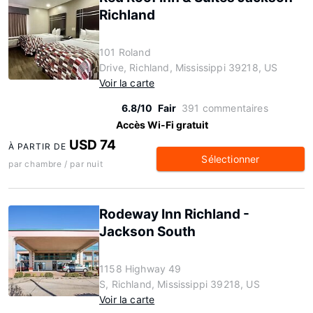
Richland
101 Roland
Drive, Richland, Mississippi 39218, US
Voir la carte
6.8/10
Fair
391 commentaires
Accès Wi-Fi gratuit
USD 74
À PARTIR DE
Sélectionner
par chambre / par nuit
Rodeway Inn Richland -
Jackson South
1158 Highway 49
S, Richland, Mississippi 39218, US
Voir la carte