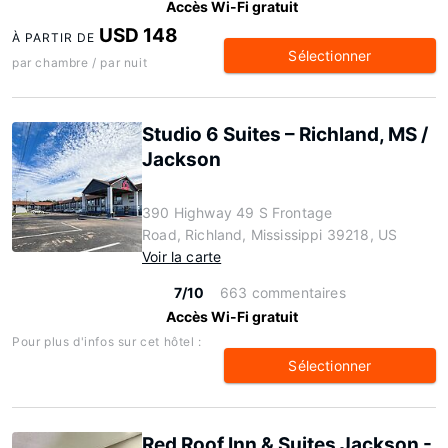
Accès Wi-Fi gratuit
USD 148
À PARTIR DE
Sélectionner
par chambre / par nuit
Studio 6 Suites – Richland, MS /
Jackson
390 Highway 49 S Frontage
Road, Richland, Mississippi 39218, US
Voir la carte
7/10
663 commentaires
Accès Wi-Fi gratuit
Pour plus d'infos sur cet hôtel :
Sélectionner
Red Roof Inn & Suites Jackson -