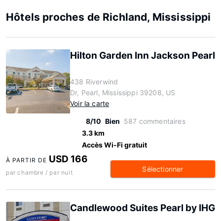
Hôtels proches de Richland, Mississippi
Hilton Garden Inn Jackson Pearl
438 Riverwind
Dr, Pearl, Mississippi 39208, US
Voir la carte
8/10
Bien
587 commentaires
3.3 km
Accès Wi-Fi gratuit
USD 166
À PARTIR DE
Sélectionner
par chambre / par nuit
Candlewood Suites Pearl by IHG