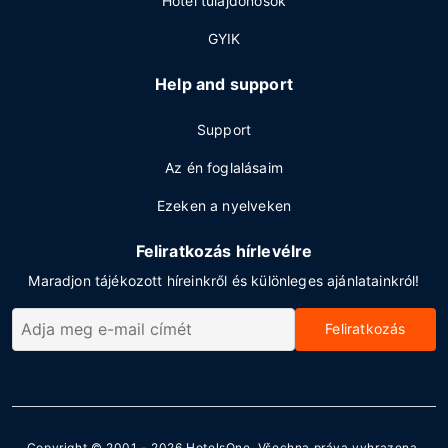
Hotel tulajdonosok
GYIK
Help and support
Support
Az én foglalásaim
Ezeken a nyelveken
Feliratkozás hírlevélre
Maradjon tájékozott híreinkről és különleges ajánlatainkról!
Feliratkozás
Copyright © 2001 - 2026
HotelsOne
. Všechna práva vyhrazena.