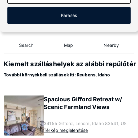
Keresés
Search
Map
Nearby
Kiemelt szálláshelyek az alábbi repülőté
További környékbeli szállások itt: Reubens, Idaho
Spacious Gifford Retreat w/
Scenic Farmland Views
34155 Gifford, Lenore, Idaho 83541, US
Térkép megjelenítése