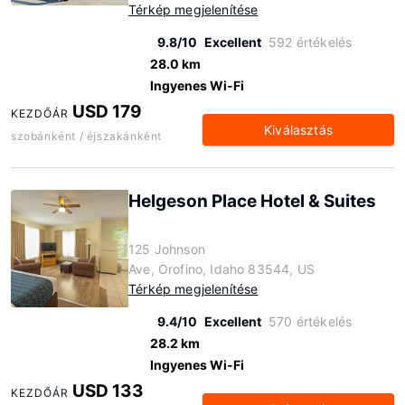
Térkép megjelenítése
9.8/10
Excellent
592 értékelés
28.0 km
Ingyenes Wi-Fi
USD 179
KEZDŐÁR
Kiválasztás
szobánként / éjszakánként
Helgeson Place Hotel & Suites
125 Johnson
Ave, Orofino, Idaho 83544, US
Térkép megjelenítése
9.4/10
Excellent
570 értékelés
28.2 km
Ingyenes Wi-Fi
USD 133
KEZDŐÁR