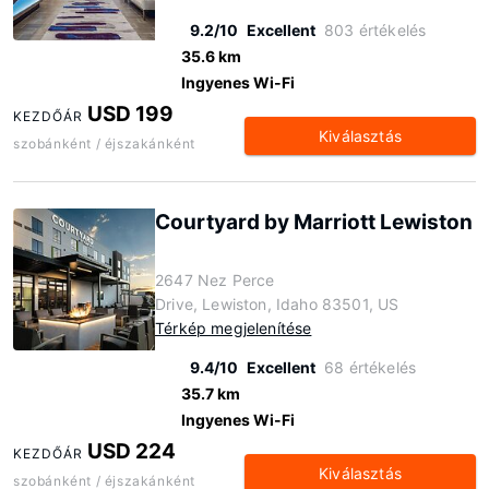
9.2/10
Excellent
803 értékelés
35.6 km
Ingyenes Wi-Fi
USD 199
KEZDŐÁR
Kiválasztás
szobánként / éjszakánként
Courtyard by Marriott Lewiston
2647 Nez Perce
Drive, Lewiston, Idaho 83501, US
Térkép megjelenítése
9.4/10
Excellent
68 értékelés
35.7 km
Ingyenes Wi-Fi
USD 224
KEZDŐÁR
Kiválasztás
szobánként / éjszakánként