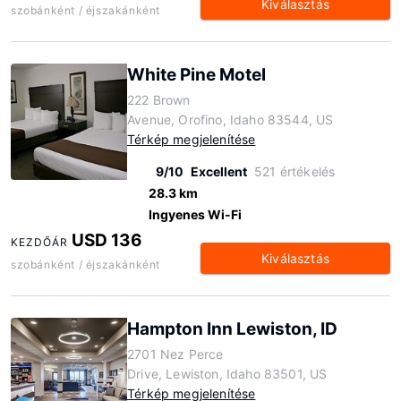
Kiválasztás
szobánként / éjszakánként
White Pine Motel
222 Brown
Avenue, Orofino, Idaho 83544, US
Térkép megjelenítése
9/10
Excellent
521 értékelés
28.3 km
Ingyenes Wi-Fi
USD 136
KEZDŐÁR
Kiválasztás
szobánként / éjszakánként
Hampton Inn Lewiston, ID
2701 Nez Perce
Drive, Lewiston, Idaho 83501, US
Térkép megjelenítése