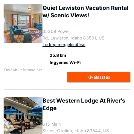
Quiet Lewiston Vacation Rental
w/ Scenic Views!
35309 Powell
Rd, Lewiston, Idaho 83501, US
Térkép megjelenítése
25.8 km
Ingyenes Wi-Fi
További információk:
Kiválasztás
Best Western Lodge At River's
Edge
615 Main
Street, Orofino, Idaho 83544, US