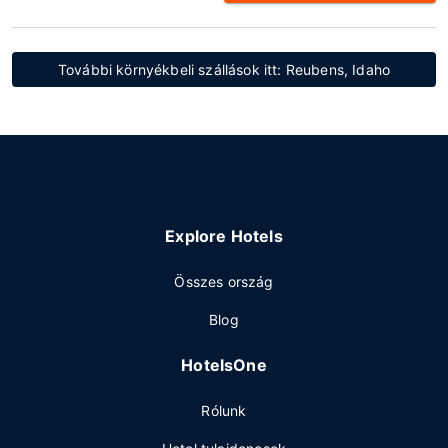
További környékbeli szállások itt: Reubens, Idaho
Explore Hotels
Összes ország
Blog
HotelsOne
Rólunk