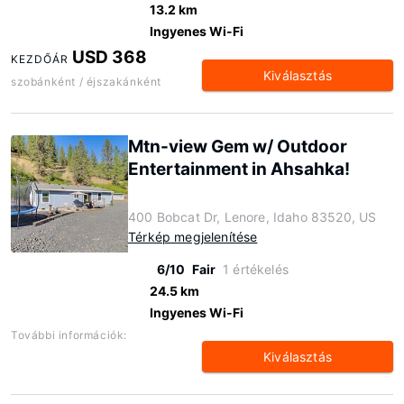
13.2 km
Ingyenes Wi-Fi
USD 368
KEZDŐÁR
Kiválasztás
szobánként / éjszakánként
Mtn-view Gem w/ Outdoor
Entertainment in Ahsahka!
400 Bobcat Dr, Lenore, Idaho 83520, US
Térkép megjelenítése
6/10
Fair
1 értékelés
24.5 km
Ingyenes Wi-Fi
További információk:
Kiválasztás