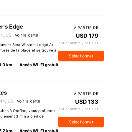
er's Edge
À PARTIR DE
44, US
Voir la carte
USD 179
par chambre / par nuit
uvrir : Best Western Lodge At
r près de la plage et se trouve à
Sélectionner
8.0 km
Accès Wi-Fi gratuit
tes
À PARTIR DE
544, US
Voir la carte
USD 133
par chambre / par nuit
ites à Orofino, vous profiterez
eulement 3 min à pied de
Sélectionner
8.2 km
Accès Wi-Fi gratuit