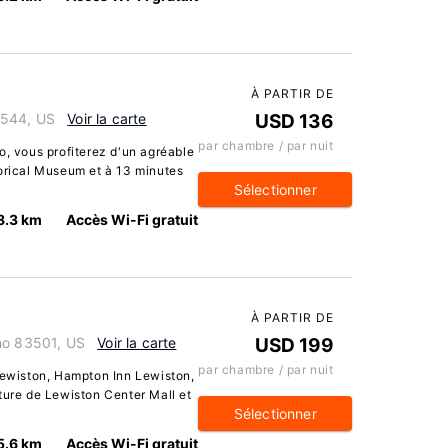
À PARTIR DE
3544, US
Voir la carte
USD 136
par chambre / par nuit
o, vous profiterez d'un agréable
torical Museum et à 13 minutes
Sélectionner
8.3 km
Accès Wi-Fi gratuit
À PARTIR DE
ho 83501, US
Voir la carte
USD 199
par chambre / par nuit
 Lewiston, Hampton Inn Lewiston,
ture de Lewiston Center Mall et
Sélectionner
5.6 km
Accès Wi-Fi gratuit