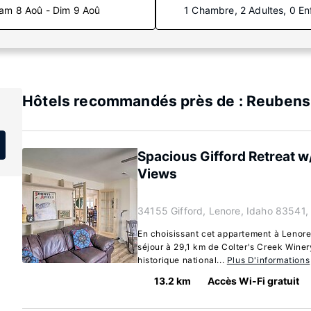
am 8 Aoû - Dim 9 Aoû
1 Chambre, 2 Adultes, 0 En
Hôtels recommandés près de : Reubens,
Spacious Gifford Retreat w
Views
34155 Gifford, Lenore, Idaho 83541,
En choisissant cet appartement à Lenore
séjour à 29,1 km de Colter's Creek Winer
historique national...
Plus D'informations
13.2 km
Accès Wi-Fi gratuit