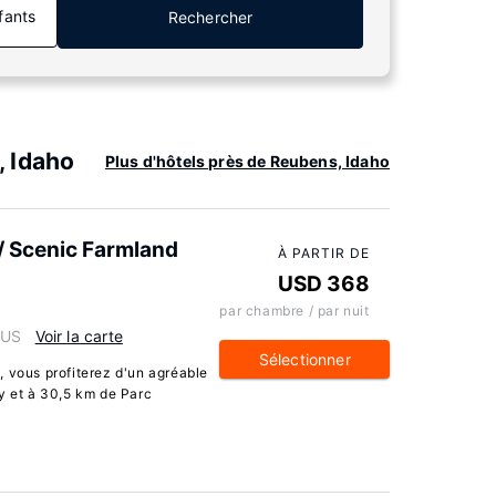
fants
Rechercher
 Idaho
Plus d'hôtels près de Reubens, Idaho
/ Scenic Farmland
À PARTIR DE
USD 368
par chambre / par nuit
 US
Voir la carte
Sélectionner
, vous profiterez d'un agréable
y et à 30,5 km de Parc