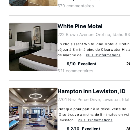
570 commentaires
White Pine Motel
222 Brown Avenue, Orofino, Idaho 8
En choisissant White Pine Motel à Orofin
séjour à 3 min à pied de Clearwater His
de marche de...
Plus D'informations
9/10
Excellent
2
521 commentaires
Hampton Inn Lewiston, ID
2701 Nez Perce Drive, Lewiston, Ida
Pratique pour partir à la découverte de
ID se trouve à moins de 5 minutes en voi
Lewiston...
Plus D'informations
9.2/10
Excellent
3