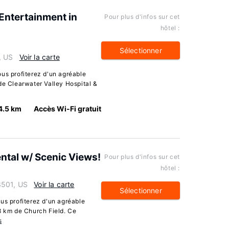
Entertainment in
Pour plus d'infos sur cet
hôtel :
Sélectionner
, US
Voir la carte
us profiterez d'un agréable
de Clearwater Valley Hospital &
4.5 km
Accès Wi-Fi gratuit
ntal w/ Scenic Views!
Pour plus d'infos sur cet
hôtel :
3501, US
Voir la carte
Sélectionner
us profiterez d'un agréable
8 km de Church Field. Ce
s