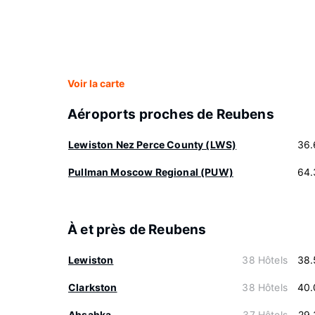
Voir la carte
Aéroports proches de Reubens
Lewiston Nez Perce County (LWS)
36.
Pullman Moscow Regional (PUW)
64.
À et près de Reubens
Lewiston
38 Hôtels
38.
Clarkston
38 Hôtels
40.
Ahsahka
37 Hôtels
29.