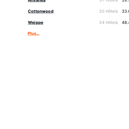
Cottonwood
30 Hôtels
33.
Weippe
34 Hôtels
48.
Plus…