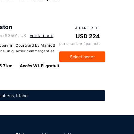
iston
À PARTIR DE
aho 83501, US
Voir la carte
USD 224
par chambre / par nuit
uvrir : Courtyard by Marriott
dans un quartier commerçant et
Sélectionner
5.7 km
Accès Wi-Fi gratuit
Reubens, Idaho