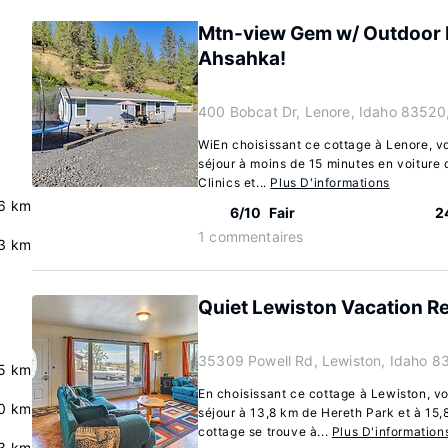
Mtn-view Gem w/ Outdoor 
Ahsahka!
400 Bobcat Dr, Lenore, Idaho 83520
WiEn choisissant ce cottage à Lenore, vo
séjour à moins de 15 minutes en voiture 
Clinics et...
Plus D'informations
6 km
6/10
Fair
2
1 commentaires
3 km
Quiet Lewiston Vacation Re
35309 Powell Rd, Lewiston, Idaho 8
5 km
En choisissant ce cottage à Lewiston, vo
0 km
séjour à 13,8 km de Hereth Park et à 15,
cottage se trouve à...
Plus D'information
3 km