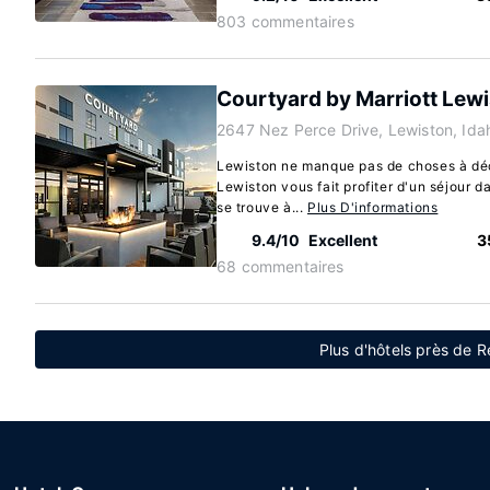
803 commentaires
Courtyard by Marriott Lew
2647 Nez Perce Drive, Lewiston, Id
Lewiston ne manque pas de choses à déco
Lewiston vous fait profiter d'un séjour 
se trouve à...
Plus D'informations
9.4/10
Excellent
3
68 commentaires
Plus d'hôtels près de 