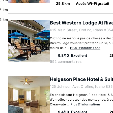
25.8 km
Accès Wi-Fi gratuit
6 km
4 km
Best Western Lodge At Riv
615 Main Street, Orofino, Idaho 835
Orofino ne manque pas de choses à déco
River's Edge vous fait profiter d'un séjou
moins de 5...
Plus D'informations
9.8/10
Excellent
2
592 commentaires
Helgeson Place Hotel & Sui
125 Johnson Ave, Orofino, Idaho 83
En choisissant Helgeson Place Hotel & Su
d'un séjour au cœur des montagnes, à s
Clearwater...
Plus D'informations
9.4/10
Excellent
2