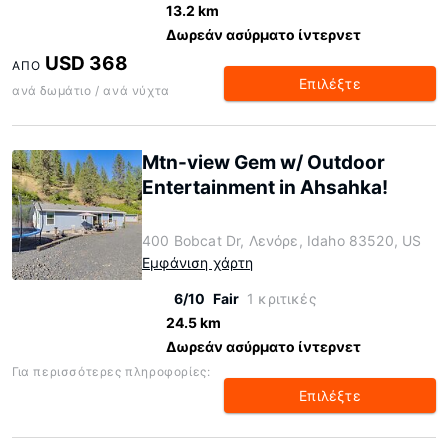
13.2 km
Δωρεάν ασύρματο ίντερνετ
USD 368
ΑΠΌ
Επιλέξτε
ανά δωμάτιο / ανά νύχτα
Mtn-view Gem w/ Outdoor
Entertainment in Ahsahka!
400 Bobcat Dr, Λενόρε, Idaho 83520, US
Εμφάνιση χάρτη
6/10
Fair
1 κριτικές
24.5 km
Δωρεάν ασύρματο ίντερνετ
Για περισσότερες πληροφορίες:
Επιλέξτε