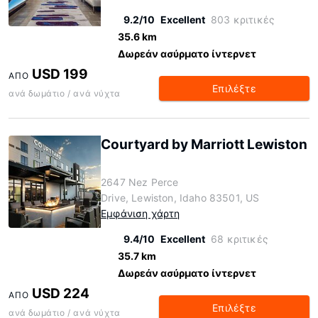
9.2/10
Excellent
803 κριτικές
35.6 km
Δωρεάν ασύρματο ίντερνετ
USD 199
ΑΠΌ
Επιλέξτε
ανά δωμάτιο / ανά νύχτα
Courtyard by Marriott Lewiston
2647 Nez Perce
Drive, Lewiston, Idaho 83501, US
Εμφάνιση χάρτη
9.4/10
Excellent
68 κριτικές
35.7 km
Δωρεάν ασύρματο ίντερνετ
USD 224
ΑΠΌ
Επιλέξτε
ανά δωμάτιο / ανά νύχτα