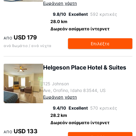
Εμφάνιση χάρτη
9.8/10
Excellent
592 κριτικές
28.0 km
Δωρεάν ασύρματο ίντερνετ
USD 179
ΑΠΌ
Επιλέξτε
ανά δωμάτιο / ανά νύχτα
Helgeson Place Hotel & Suites
125 Johnson
Ave, Orofino, Idaho 83544, US
Εμφάνιση χάρτη
9.4/10
Excellent
570 κριτικές
28.2 km
Δωρεάν ασύρματο ίντερνετ
USD 133
ΑΠΌ