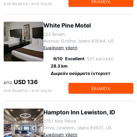
Επιλέξτε
ανά δωμάτιο / ανά νύχτα
White Pine Motel
222 Brown
Avenue, Orofino, Idaho 83544, US
Εμφάνιση χάρτη
9/10
Excellent
521 κριτικές
28.3 km
Δωρεάν ασύρματο ίντερνετ
USD 136
ΑΠΌ
Επιλέξτε
ανά δωμάτιο / ανά νύχτα
Hampton Inn Lewiston, ID
2701 Nez Perce
Drive, Lewiston, Idaho 83501, US
Εμφάνιση χάρτη