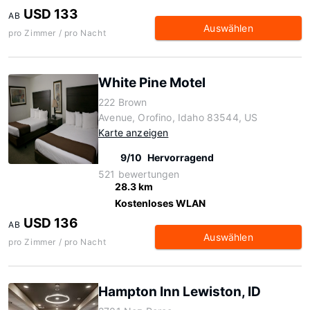
USD 133
AB
Auswählen
pro Zimmer / pro Nacht
White Pine Motel
222 Brown
Avenue, Orofino, Idaho 83544, US
Karte anzeigen
9/10
Hervorragend
521 bewertungen
28.3 km
Kostenloses WLAN
USD 136
AB
Auswählen
pro Zimmer / pro Nacht
Hampton Inn Lewiston, ID