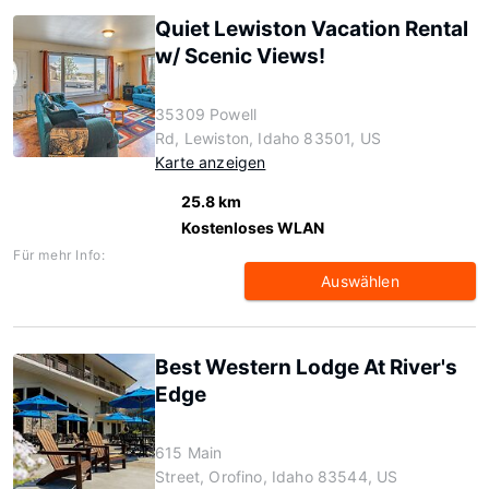
Quiet Lewiston Vacation Rental
w/ Scenic Views!
35309 Powell
Rd, Lewiston, Idaho 83501, US
Karte anzeigen
25.8 km
Kostenloses WLAN
Für mehr Info:
Auswählen
Best Western Lodge At River's
Edge
615 Main
Street, Orofino, Idaho 83544, US