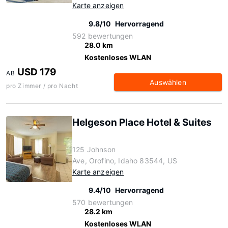
Karte anzeigen
9.8/10
Hervorragend
592 bewertungen
28.0 km
Kostenloses WLAN
USD 179
AB
Auswählen
pro Zimmer / pro Nacht
Helgeson Place Hotel & Suites
125 Johnson
Ave, Orofino, Idaho 83544, US
Karte anzeigen
9.4/10
Hervorragend
570 bewertungen
28.2 km
Kostenloses WLAN