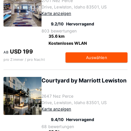
2701 Nez Perce
Drive, Lewiston, Idaho 83501, US
Karte anzeigen
9.2/10
Hervorragend
803 bewertungen
35.6 km
Kostenloses WLAN
USD 199
AB
Auswählen
pro Zimmer / pro Nacht
Courtyard by Marriott Lewiston
2647 Nez Perce
Drive, Lewiston, Idaho 83501, US
Karte anzeigen
9.4/10
Hervorragend
68 bewertungen