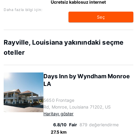
Ücretsiz kablosuz internet
Daha fazla bilgi için:
Seç
Rayville, Louisiana yakınındaki seçme
oteller
Days Inn by Wyndham Monroe
LA
5650 Frontage
Rd, Monroe, Louisiana 71202, US
Haritayı göster
6.8/10
Fair
879 değerlendirme
27.5 km