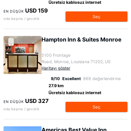
Ücretsiz kablosuz internet
USD 159
EN DÜŞÜK
Seç
oda başına / gecelik
Hampton Inn & Suites Monroe
5100 Frontage
Road, Monroe, Louisiana 71202, US
Haritayı göster
9/10
Excellent
969 değerlendirme
27.9 km
Ücretsiz kablosuz internet
USD 327
EN DÜŞÜK
Seç
oda başına / gecelik
Americas Best Value Inn