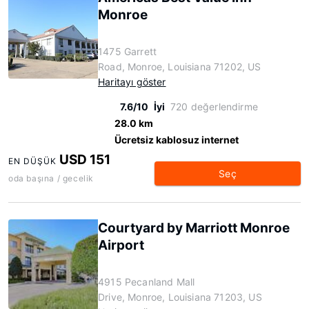
Monroe
1475 Garrett
Road, Monroe, Louisiana 71202, US
Haritayı göster
7.6/10
İyi
720 değerlendirme
28.0 km
Ücretsiz kablosuz internet
USD 151
EN DÜŞÜK
Seç
oda başına / gecelik
Courtyard by Marriott Monroe
Airport
4915 Pecanland Mall
Drive, Monroe, Louisiana 71203, US