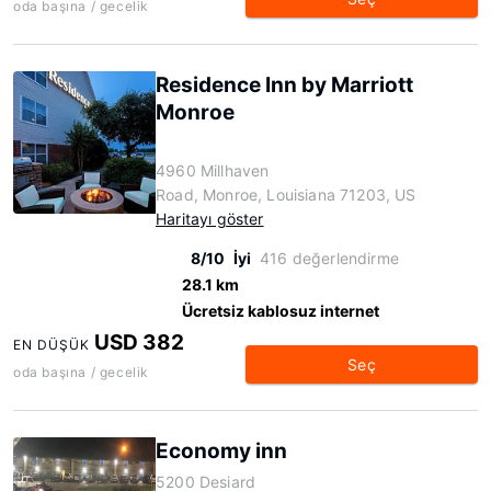
oda başına / gecelik
Residence Inn by Marriott
Monroe
4960 Millhaven
Road, Monroe, Louisiana 71203, US
Haritayı göster
8/10
İyi
416 değerlendirme
28.1 km
Ücretsiz kablosuz internet
USD 382
EN DÜŞÜK
Seç
oda başına / gecelik
Economy inn
5200 Desiard