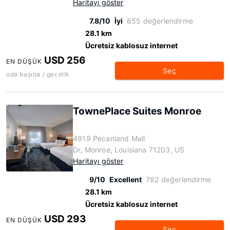
Haritayı göster
7.8/10
İyi
855 değerlendirme
28.1 km
Ücretsiz kablosuz internet
USD 256
EN DÜŞÜK
Seç
oda başına / gecelik
TownePlace Suites Monroe
4919 Pecanland Mall
Dr, Monroe, Louisiana 71203, US
Haritayı göster
9/10
Excellent
782 değerlendirme
28.1 km
Ücretsiz kablosuz internet
USD 293
EN DÜŞÜK
Seç