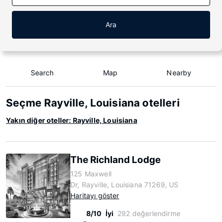
Ara
Search
Map
Nearby
Seçme Rayville, Louisiana otelleri
Yakın diğer oteller: Rayville, Louisiana
The Richland Lodge
125 Maxwell
Dr, Rayville, Louisiana 71269, US
Haritayı göster
8/10
İyi
292 değerlendirme