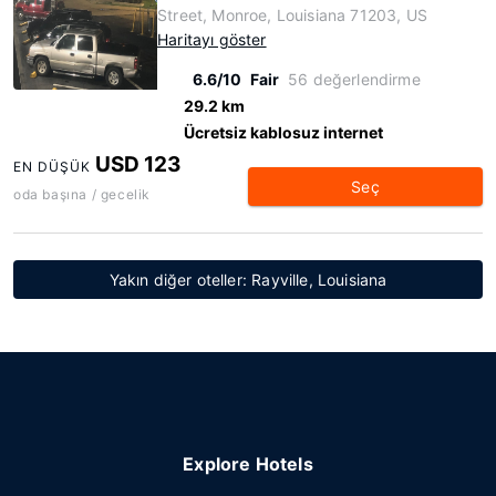
Street, Monroe, Louisiana 71203, US
Haritayı göster
6.6/10
Fair
56 değerlendirme
29.2 km
Ücretsiz kablosuz internet
USD 123
EN DÜŞÜK
Seç
oda başına / gecelik
Yakın diğer oteller: Rayville, Louisiana
Explore Hotels