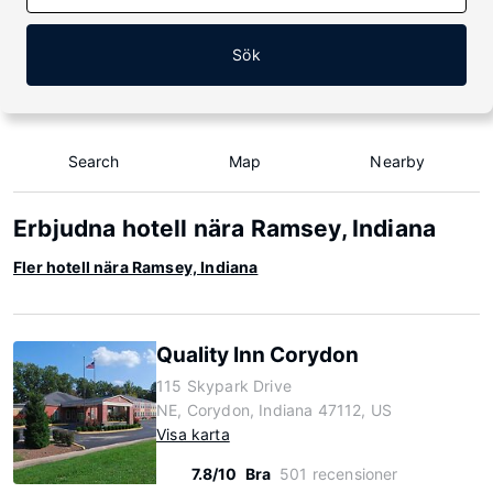
Sök
Search
Map
Nearby
Erbjudna hotell nära Ramsey, Indiana
Fler hotell nära Ramsey, Indiana
Quality Inn Corydon
115 Skypark Drive
NE, Corydon, Indiana 47112, US
Visa karta
7.8/10
Bra
501 recensioner