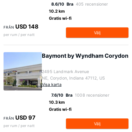
8.6/10
Bra
405 recensioner
10.2 km
Gratis wi-fi
USD 148
FRÅN
Välj
per rum / per natt
Baymont by Wyndham Corydon
2495 Landmark Avenue
NE, Corydon, Indiana 47112, US
Visa karta
7.6/10
Bra
1008 recensioner
10.3 km
Gratis wi-fi
USD 97
FRÅN
Välj
per rum / per natt