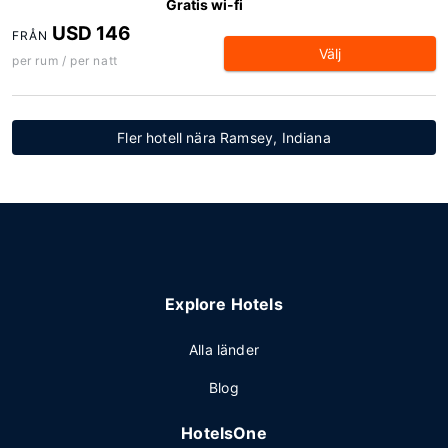
Gratis wi-fi
USD 146
FRÅN
Välj
per rum / per natt
Fler hotell nära Ramsey, Indiana
Explore Hotels
Alla länder
Blog
HotelsOne