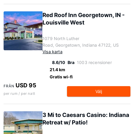
Red Roof Inn Georgetown, IN -
Louisville West
1079 North Luther
Road, Georgetown, Indiana 47122, US
Visa karta
8.6/10
Bra
1003 recensioner
21.4 km
Gratis wi-fi
USD 95
FRÅN
Välj
per rum / per natt
3 Mi to Caesars Casino: Indiana
Retreat w/ Patio!