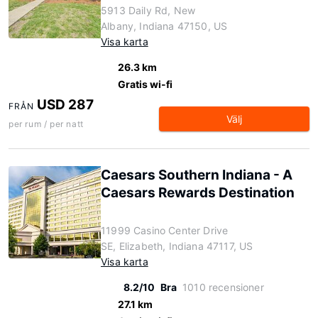
5913 Daily Rd, New
Albany, Indiana 47150, US
Visa karta
26.3 km
Gratis wi-fi
USD 287
FRÅN
Välj
per rum / per natt
Caesars Southern Indiana - A
Caesars Rewards Destination
11999 Casino Center Drive
SE, Elizabeth, Indiana 47117, US
Visa karta
8.2/10
Bra
1010 recensioner
27.1 km