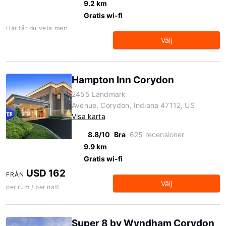
9.2 km
Gratis wi-fi
Här får du veta mer:
Välj
Hampton Inn Corydon
2455 Landmark
Avenue, Corydon, Indiana 47112, US
Visa karta
8.8/10
Bra
625 recensioner
9.9 km
Gratis wi-fi
USD 162
FRÅN
Välj
per rum / per natt
Super 8 by Wyndham Corydon