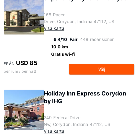
168 Pacer
Drive, Corydon, Indiana 47112, US
Visa karta
6.4/10
Fair
448 recensioner
10.0 km
Gratis wi-fi
USD 85
FRÅN
Välj
per rum / per natt
Holiday Inn Express Corydon
by IHG
249 Federal Drive
Nw, Corydon, Indiana 47112, US
Visa karta