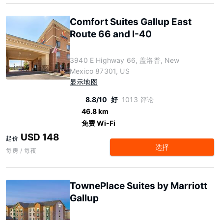
Comfort Suites Gallup East
Route 66 and I-40
3940 E Highway 66, 盖洛普, New
Mexico 87301, US
显示地图
8.8/10
好
1013 评论
46.8 km
免费 Wi-Fi
USD 148
起价
选择
每房 / 每夜
TownePlace Suites by Marriott
Gallup