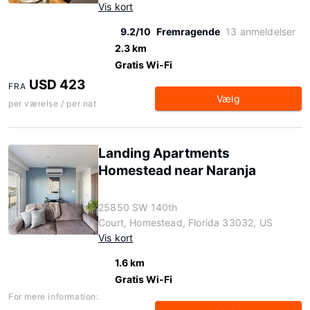
Vis kort
9.2/10
Fremragende
13 anmeldelser
2.3 km
Gratis Wi-Fi
USD 423
FRA
Vælg
per værelse / per nat
Landing Apartments
Homestead near Naranja
25850 SW 140th
Court, Homestead, Florida 33032, US
Vis kort
1.6 km
Gratis Wi-Fi
For mere information: