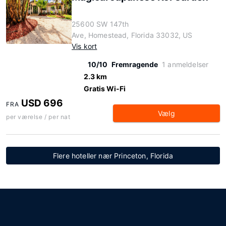
25600 SW 147th
Ave, Homestead, Florida 33032, US
Vis kort
10/10
Fremragende
1 anmeldelser
2.3 km
Gratis Wi-Fi
USD 696
FRA
Vælg
per værelse / per nat
Flere hoteller nær Princeton, Florida