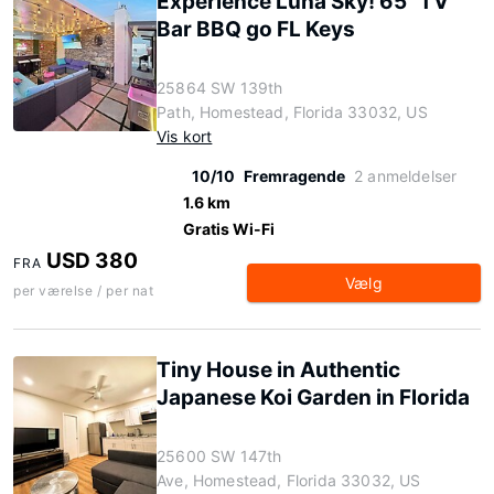
Experience Luna Sky! 65" TV
Bar BBQ go FL Keys
25864 SW 139th
Path, Homestead, Florida 33032, US
Vis kort
10/10
Fremragende
2 anmeldelser
1.6 km
Gratis Wi-Fi
USD 380
FRA
Vælg
per værelse / per nat
Tiny House in Authentic
Japanese Koi Garden in Florida
25600 SW 147th
Ave, Homestead, Florida 33032, US