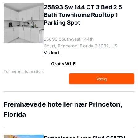
25893 Sw 144 CT 3 Bed 2 5
Bath Townhome Rooftop 1
Parking Spot
25893 Southwest 144th
Court, Princeton, Florida 33032, US
Vis kort
Gratis Wi-Fi
For mere information:
Vælg
Fremhævede hoteller nær Princeton,
Florida