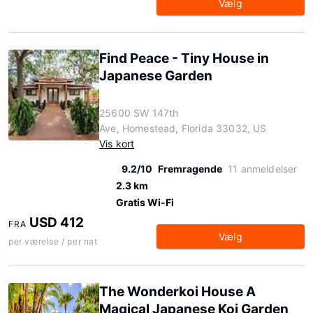
Vælg
Find Peace - Tiny House in
Japanese Garden
25600 SW 147th
Ave, Homestead, Florida 33032, US
Vis kort
9.2/10
Fremragende
11 anmeldelser
2.3 km
Gratis Wi-Fi
USD 412
FRA
Vælg
per værelse / per nat
The Wonderkoi House A
Magical Japanese Koi Garden