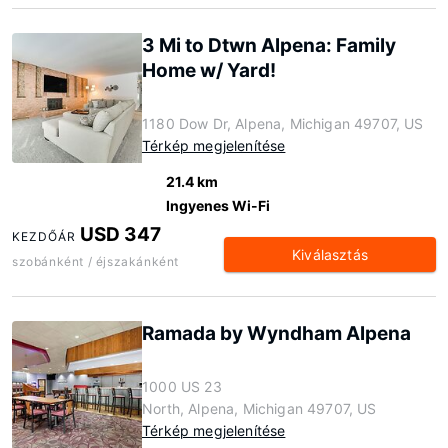
3 Mi to Dtwn Alpena: Family
Home w/ Yard!
1180 Dow Dr, Alpena, Michigan 49707, US
Térkép megjelenítése
21.4 km
Ingyenes Wi-Fi
USD 347
KEZDŐÁR
Kiválasztás
szobánként / éjszakánként
Ramada by Wyndham Alpena
1000 US 23
North, Alpena, Michigan 49707, US
Térkép megjelenítése