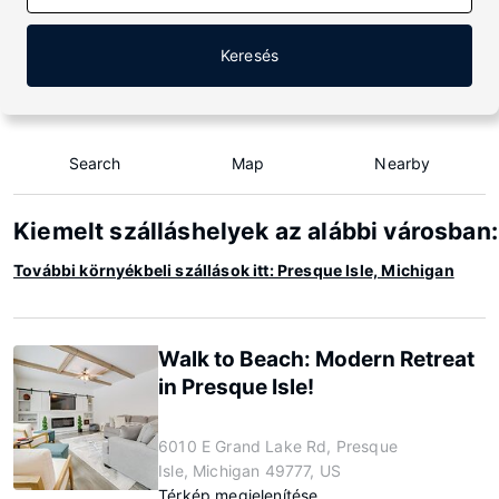
Keresés
Search
Map
Nearby
Kiemelt szálláshelyek az alábbi városban:
További környékbeli szállások itt: Presque Isle, Michigan
Walk to Beach: Modern Retreat
in Presque Isle!
6010 E Grand Lake Rd, Presque
Isle, Michigan 49777, US
Térkép megjelenítése