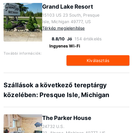
Grand Lake Resort
15103 US 23 South, Presque
Isle, Michigan 49777, US
Térkép megjelenítése
8.8/10
Jó
154 értékelés
Ingyenes Wi-Fi
További információk:
Kiválasztás
Szállások a következő tereptárgy
közelében: Presque Isle, Michigan
The Parker House
24732 U.S.
23, Alpena, Michigan 49777, US