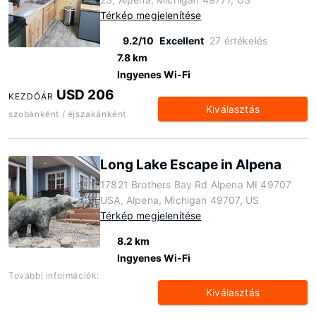
Térkép megjelenítése
9.2/10
Excellent
27 értékelés
7.8 km
Ingyenes Wi-Fi
USD 206
KEZDŐÁR
Kiválasztás
szobánként / éjszakánként
Long Lake Escape in Alpena
17821 Brothers Bay Rd Alpena MI 49707
USA, Alpena, Michigan 49707, US
Térkép megjelenítése
8.2 km
Ingyenes Wi-Fi
További információk:
Kiválasztás