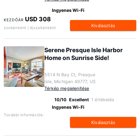
Ingyenes Wi-Fi
USD 308
KEZDŐÁR
Kiválasztás
szobánként / éjszakánként
Serene Presque Isle Harbor
Home on Sunrise Side!
5514 N Bay Ct, Presque
Isle, Michigan 49777, US
Térkép megjelenítése
10/10
Excellent
1 értékelés
Ingyenes Wi-Fi
További információk:
Kiválasztás