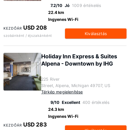
7.2/10
Jó
1009 értékelés
22.4 km
Ingyenes Wi-Fi
USD 208
KEZDŐÁR
Kiválasztás
szobánként / éjszakánként
Holiday Inn Express & Suites
Alpena - Downtown by IHG
225 River
Street, Alpena, Michigan 49707, US
Térkép megjelenítése
9/10
Excellent
400 értékelés
24.3 km
Ingyenes Wi-Fi
USD 283
KEZDŐÁR