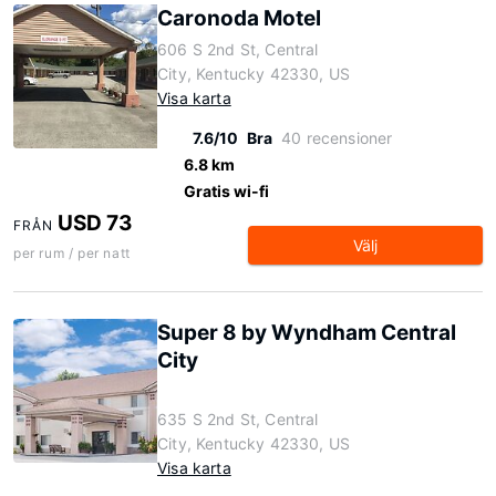
Caronoda Motel
606 S 2nd St, Central
City, Kentucky 42330, US
Visa karta
7.6/10
Bra
40 recensioner
6.8 km
Gratis wi-fi
USD 73
FRÅN
Välj
per rum / per natt
Super 8 by Wyndham Central
City
635 S 2nd St, Central
City, Kentucky 42330, US
Visa karta