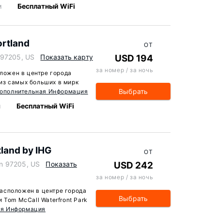
м
Бесплатный WiFi
ortland
ОТ
 97205, US
Показать карту
USD 194
за номер / за ночь
оложен в центре города
н из самых больших в мирк
Выбрать
ополнительная Информация
м
Бесплатный WiFi
tland by IHG
ОТ
n 97205, US
Показать
USD 242
за номер / за ночь
 расположен в центре города
Выбрать
 Tom McCall Waterfront Park
ая Информация