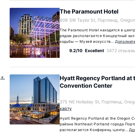
The Paramount Hotel
808 SW Taylor St, Портленд, Orego
The Paramount Hotel находится в цент
рядом располагается Концертный зал A
ходьбы — Музей искусств...
Дополнит
9.2/10
Excellent
3472 отзыва
г.
Hyatt Regency Portland at
Convention Center
375 NE Holladay St, Портленд, Ore
карту
Hyatt Regency Portland at the Oregon 
районе Northeast Portland города Пор
располагается Конференц-центр...
До