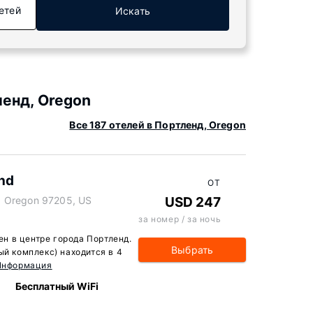
етей
Искать
енд, Oregon
Все 187 отелей в Портленд, Oregon
and
ОТ
, Oregon 97205, US
USD 247
за номер / за ночь
жен в центре города Портленд.
Выбрать
ый комплекс) находится в 4
Информация
Бесплатный WiFi