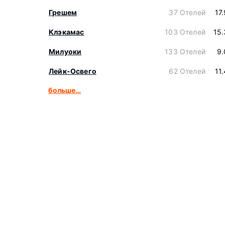
Грешем
37 Отелей
17
Клэкамас
103 Отелей
15
Милуоки
133 Отелей
9.
Лейк-Освего
62 Отелей
11
больше…