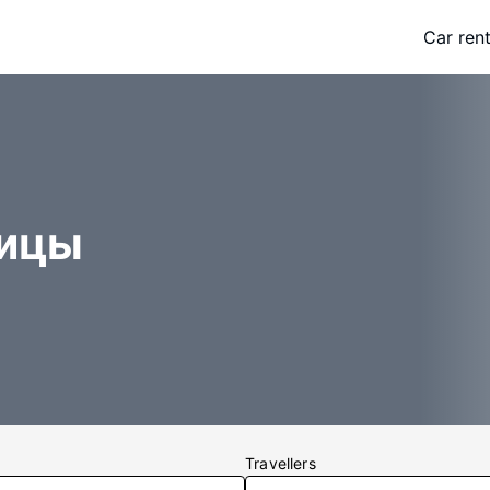
Car rent
ницы
Travellers