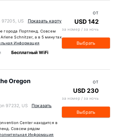
ОТ
n 97205, US
Показать карту
USD 142
за номер / за ночь
ре города Портленд. Совсем
rlene Schnitzer, а в 5 минутах
Выбрать
ельная Информация
м
Бесплатный WiFi
 the Oregon
ОТ
USD 230
за номер / за ночь
gon 97232, US
Показать
Выбрать
Convention Center находится в
тленд. Совсем рядом
полнительная Информация