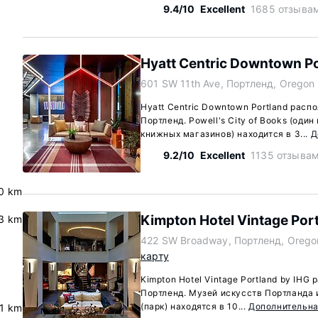
9.4/10
Excellent
1685 отзыва
Hyatt Centric Downtown P
601 SW 11th Ave, Портленд, Oregon
Hyatt Centric Downtown Portland расп
Портленд. Powell's City of Books (оди
книжных магазинов) находится в 3...
Д
9.2/10
Excellent
1135 отзыва
.0 km
Kimpton Hotel Vintage Por
3 km
422 SW Broadway, Портленд, Orego
карту
Kimpton Hotel Vintage Portland by IHG
Портленд. Музей искусств Портланда и
(парк) находятся в 10...
Дополнительн
.1 km