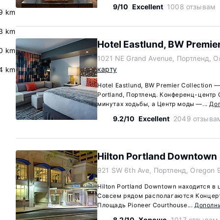
9/10
Excellent
1008 отзывам
.9 km
.3 km
Hotel Eastlund, BW Premier
0 km
1021 NE Grand Avenue, Портленд, O
карту
.4 km
Hotel Eastlund, BW Premier Collection 
Portland, Портленд. Конференц-центр 
минутах ходьбы, а Центр моды —...
До
9.2/10
Excellent
2049 отзыва
Hilton Portland Downtown
921 SW 6th Ave, Портленд, Oregon 
Hilton Portland Downtown находится в
Совсем рядом располагаются Концертн
Площадь Pioneer Courthouse...
Дополн
8.2/10
Хорошо
1017 отзывам