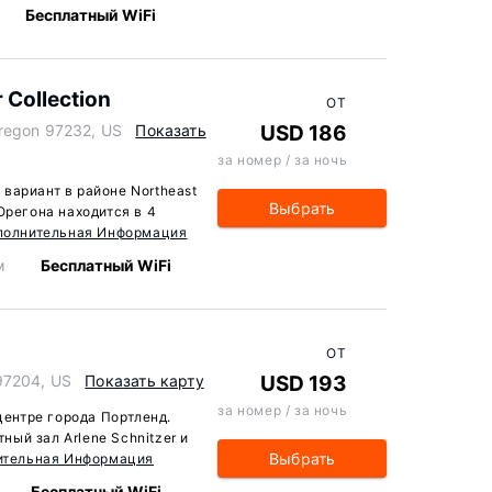
Бесплатный WiFi
 Collection
ОТ
regon 97232, US
Показать
USD 186
за номер / за ночь
— вариант в районе Northeast
Выбрать
Орегона находится в 4
полнительная Информация
м
Бесплатный WiFi
ОТ
97204, US
Показать карту
USD 193
за номер / за ночь
 центре города Портленд.
ый зал Arlene Schnitzer и
Выбрать
ительная Информация
Бесплатный WiFi