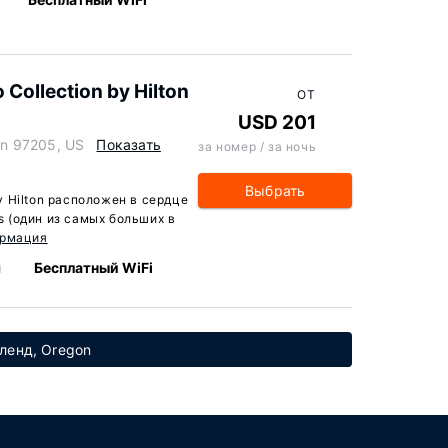
 Collection by Hilton
ОТ
USD 201
n 97205, US
Показать
за номер / за ночь
Выбрать
by Hilton расположен в сердце
ks (один из самых больших в
ормация
м
Бесплатный WiFi
тленд, Oregon