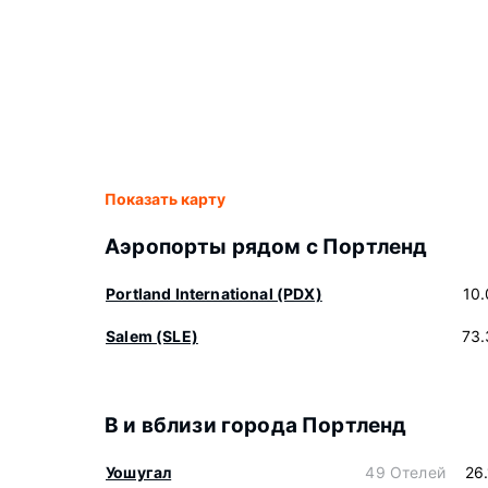
Показать карту
Аэропорты рядом с Портленд
Portland International (PDX)
10
Salem (SLE)
73.
В и вблизи города Портленд
Уошугал
49 Отелей
26