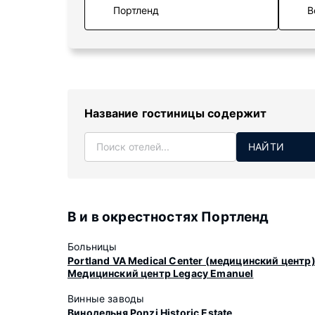
В
Название гостиницы содержит
НАЙТИ
В и в окрестностях Портленд
Больницы
Portland VA Medical Center (медицинский центр
Медицинский центр Legacy Emanuel
Винные заводы
Винодельня Ponzi Historic Estate