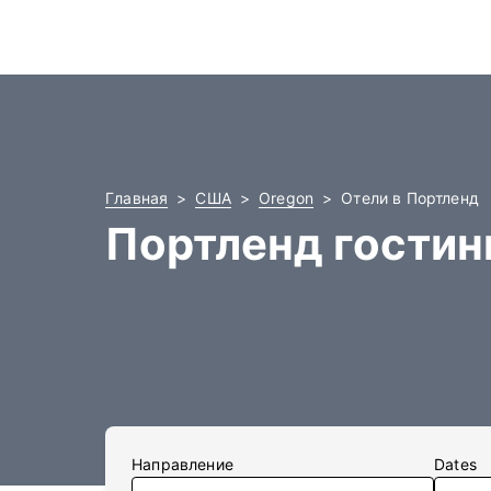
Главная
США
Oregon
Отели в Портленд
Портленд гости
Направление
Dates