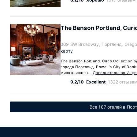
The Benson Portland, Curio
309 SW Broadway, Портленд, Orego
карту
The Benson Portland, Curio Collection 
города Портленд. Powell's City of Boo
мирк книжных...
Дополнительная Инф
9.2/10
Excellent
1322 отзыва
Все 187 отелей в Пор