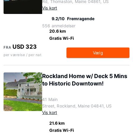
Rd, Thomaston, Maine 04861, US
Vis kort
9.2/10
Fremragende
556 anmeldelser
20.6 km
Gratis Wi-Fi
USD 323
FRA
Vælg
per værelse / per nat
Rockland Home w/ Deck 5 Mins
to Historic Downtown!
41 Main
Street, Rockland, Maine 04841, US
Vis kort
21.6 km
Gratis Wi-Fi