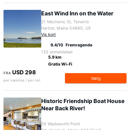
East Wind Inn on the Water
21 Mechanic St, Tenants
Harbor, Maine 04860, US
Vis kort
9.4/10
Fremragende
132 anmeldelser
5.9 km
Gratis Wi-Fi
USD 298
FRA
Vælg
per værelse / per nat
Historic Friendship Boat House
Near Back River!
29 Wadsworth Point