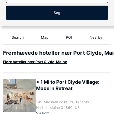
Søg
Search
Map
POI
Nearby
Fremhævede hoteller nær Port Clyde, Ma
Flere hoteller nær Port Clyde, Maine
< 1 Mi to Port Clyde Village:
Modern Retreat
149 Marshall Point Rd, Tenants
Harbor, Maine 04860, US
Vis kort