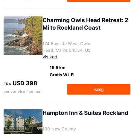
Charming Owls Head Retreat: 2
Mi to Rockland Coast
174 Bayside West, Owls
Head, Maine 04854, US
Vis kort
19.5 km
Gratis Wi-Fi
USD 398
FRA
Vælg
per værelse / per nat
Hampton Inn & Suites Rockland
190 New County