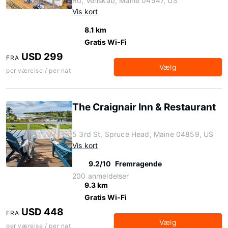
Rd, Venskab, Maine 04547, US
Vis kort
8.1 km
Gratis Wi-Fi
USD 299
FRA
Vælg
per værelse / per nat
The Craignair Inn & Restaurant
5 3rd St, Spruce Head, Maine 04859, US
Vis kort
9.2/10
Fremragende
200 anmeldelser
9.3 km
Gratis Wi-Fi
USD 448
FRA
Vælg
per værelse / per nat