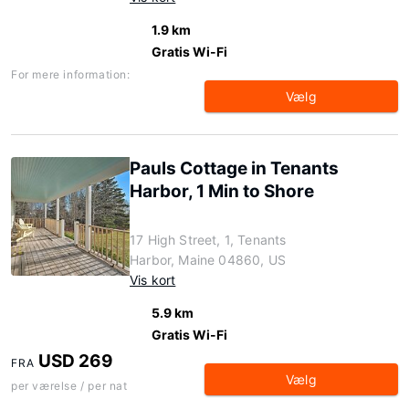
1.9 km
Gratis Wi-Fi
For mere information:
Vælg
Pauls Cottage in Tenants
Harbor, 1 Min to Shore
17 High Street, 1, Tenants
Harbor, Maine 04860, US
Vis kort
5.9 km
Gratis Wi-Fi
USD 269
FRA
Vælg
per værelse / per nat