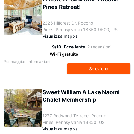
Pines Retreat!
2326 Hillcrest Dr, Pocono
Pines, Pennsylvania 18350-9500, US
Visualizza mappa
9/10
Eccellente
2 recensioni
Wi-Fi gratuito
Per maggiori informazioni:
Seleziona
Sweet William A Lake Naomi
Chalet Membership
1277 Redwood Terrace, Pocono
Pines, Pennsylvania 18350, US
Visualizza mappa