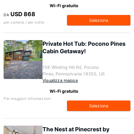
Wi-Fi gratuito
USD 868
DA
Seleziona
per camera / per notte
Private Hot Tub: Pocono Pines
Cabin Getaway!
158 Winding Hill Rd, Pocono
Pines, Pennsylvania 18350, US
Visualizza mappa
Wi-Fi gratuito
Per maggiori informazioni:
Seleziona
The Nest at Pinecrest by