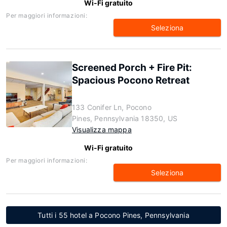
Wi-Fi gratuito
Per maggiori informazioni:
Seleziona
Screened Porch + Fire Pit:
Spacious Pocono Retreat
133 Conifer Ln, Pocono
Pines, Pennsylvania 18350, US
Visualizza mappa
Wi-Fi gratuito
Per maggiori informazioni:
Seleziona
Tutti i 55 hotel a Pocono Pines, Pennsylvania