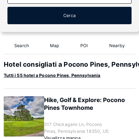
Cerca
Search
Map
POI
Nearby
Hotel consigliati a Pocono Pines, Pennsyl
Tutti i 55 hotel a Pocono Pines, Pennsylvania
Hike, Golf & Explore: Pocono
Pines Townhome
317 Chickagami Ln, Pocono
Pines, Pennsylvania 18350, US
Visualizza mappa