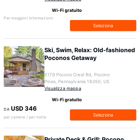
Wi-Fi gratuito
Per maggiori informazioni:
Seleziona
Ski, Swim, Relax: Old-fashioned
Poconos Getaway
5179 Pocono Crest Rd, Pocono
Pines, Pennsylvania 18350, US
Visualizza mappa
Wi-Fi gratuito
USD 346
DA
Seleziona
per camera / per notte
Private Deck & Grill: Pocono