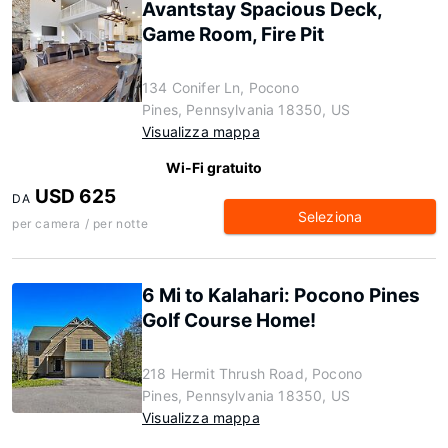
Avantstay Spacious Deck,
Game Room, Fire Pit
134 Conifer Ln, Pocono
Pines, Pennsylvania 18350, US
Visualizza mappa
Wi-Fi gratuito
USD 625
DA
Seleziona
per camera / per notte
6 Mi to Kalahari: Pocono Pines
Golf Course Home!
218 Hermit Thrush Road, Pocono
Pines, Pennsylvania 18350, US
Visualizza mappa