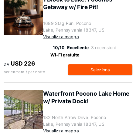
Getaway w/ Fire Pit!
1689 Stag Run, Pocono
Lake, Pennsylvania 18347, US
Visualizza mappa
10/10
Eccellente
3 recensioni
Wi-Fi gratuito
USD 226
DA
Seleziona
per camera / per notte
Waterfront Pocono Lake Home
w/ Private Dock!
182 North Arrow Drive, Pocono
Lake, Pennsylvania 18347, US
Visualizza mappa