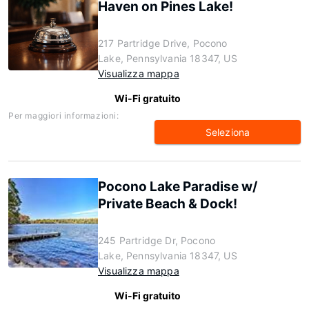
Haven on Pines Lake!
217 Partridge Drive, Pocono
Lake, Pennsylvania 18347, US
Visualizza mappa
Wi-Fi gratuito
Per maggiori informazioni:
Seleziona
Pocono Lake Paradise w/
Private Beach & Dock!
245 Partridge Dr, Pocono
Lake, Pennsylvania 18347, US
Visualizza mappa
Wi-Fi gratuito