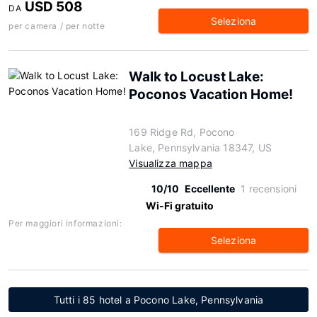
USD 508
DA
Seleziona
per camera / per notte
Walk to Locust Lake:
Poconos Vacation Home!
169 Ridge Rd, Pocono
Lake, Pennsylvania 18347, US
Visualizza mappa
10/10
Eccellente
1 recensioni
Wi-Fi gratuito
Per maggiori informazioni:
Seleziona
Tutti i 85 hotel a Pocono Lake, Pennsylvania