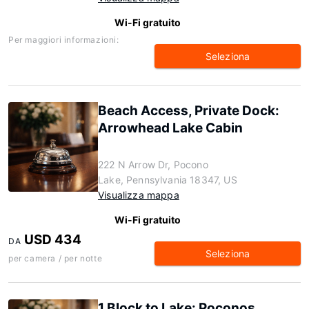
Wi-Fi gratuito
Per maggiori informazioni:
Seleziona
Beach Access, Private Dock:
Arrowhead Lake Cabin
222 N Arrow Dr, Pocono
Lake, Pennsylvania 18347, US
Visualizza mappa
Wi-Fi gratuito
USD 434
DA
Seleziona
per camera / per notte
1 Block to Lake: Poconos