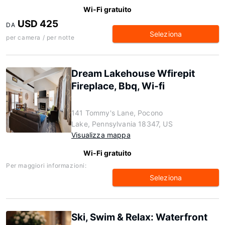
Wi-Fi gratuito
USD 425
DA
Seleziona
per camera / per notte
Dream Lakehouse Wfirepit
Fireplace, Bbq, Wi-fi
141 Tommy's Lane, Pocono
Lake, Pennsylvania 18347, US
Visualizza mappa
Wi-Fi gratuito
Per maggiori informazioni:
Seleziona
Ski, Swim & Relax: Waterfront