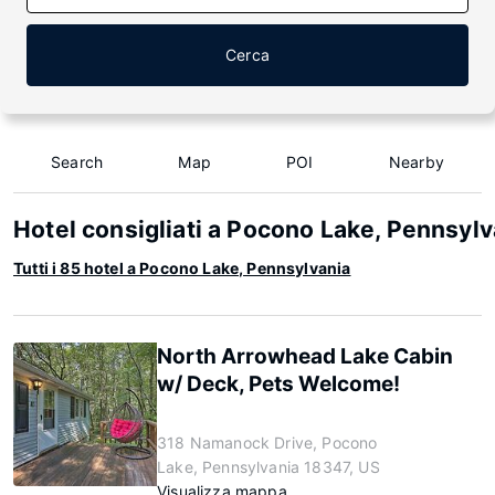
Cerca
Search
Map
POI
Nearby
Hotel consigliati a Pocono Lake, Pennsylv
Tutti i 85 hotel a Pocono Lake, Pennsylvania
North Arrowhead Lake Cabin
w/ Deck, Pets Welcome!
318 Namanock Drive, Pocono
Lake, Pennsylvania 18347, US
Visualizza mappa