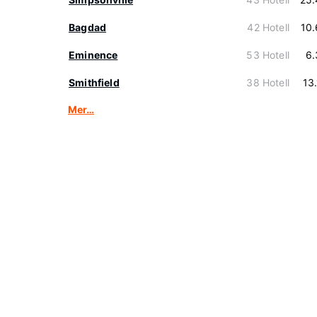
Bagdad
42 Hotell
10
Eminence
53 Hotell
6.
Smithfield
38 Hotell
13
Mer…