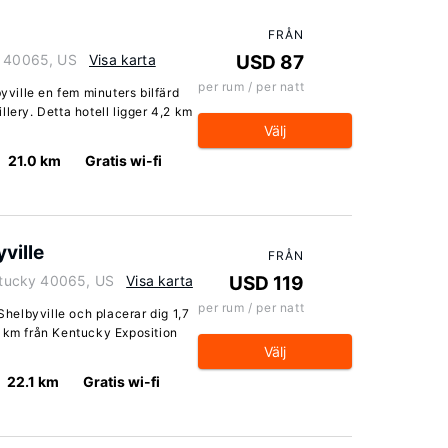
FRÅN
y 40065, US
Visa karta
USD 87
per rum / per natt
byville en fem minuters bilfärd
lery. Detta hotell ligger 4,2 km
Välj
21.0 km
Gratis wi-fi
ville
FRÅN
entucky 40065, US
Visa karta
USD 119
per rum / per natt
Shelbyville och placerar dig 1,7
9 km från Kentucky Exposition
Välj
22.1 km
Gratis wi-fi