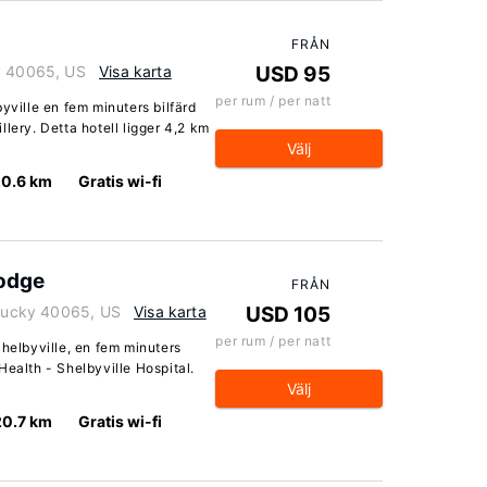
FRÅN
ky 40065, US
Visa karta
USD 95
per rum / per natt
yville en fem minuters bilfärd
lery. Detta hotell ligger 4,2 km
Välj
0.6 km
Gratis wi-fi
Lodge
FRÅN
ntucky 40065, US
Visa karta
USD 105
per rum / per natt
Shelbyville, en fem minuters
Health - Shelbyville Hospital.
Välj
20.7 km
Gratis wi-fi