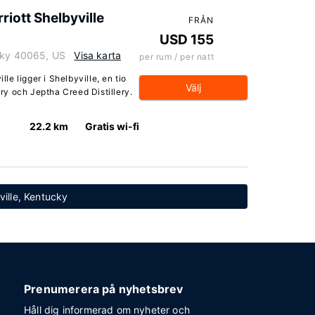
rriott Shelbyville
FRÅN
USD 155
ucky 40065, US
Visa karta
per rum / per natt
lle ligger i Shelbyville, en tio
Välj
y och Jeptha Creed Distillery.
22.2 km
Gratis wi-fi
eville, Kentucky
Prenumerera på nyhetsbrev
Håll dig informerad om nyheter och