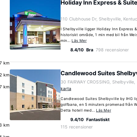
Holiday Inn Express & Suite
110 Clubhouse Dr, Shelbyville, Kent
I Shelbyville ligger Holiday Inn Express &
historiskt område, 1 min med bil från Wei
min...
Läs Mer
8.4/10
Bra
798 recensioner
7 km
Candlewood Suites Shelbyv
2 km
30 FAIRWAY CROSSING, Shelbyville,
.7 km
karta
Candlewood Suites Shelbyville by IHG lig
golfbana, en 5 minuters promenad från We
Detta hotell med...
Läs Mer
9.4/10
Fantastiskt
.3 km
115 recensioner
4 km