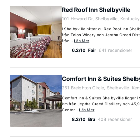
Red Roof Inn Shelbyville
101 Howard Dr, Shelbyville, Kentuck
I Shelbyville hittar du Red Roof Inn Shel
från Talon Winery och Jeptha Creed Distil
från...
Läs Mer
6.2/10
Fair
641 recensioner
Comfort Inn & Suites Shelby
251 Breighton Circle, Shelbyville, K
Comfort Inn & Suites Shelbyville ligger i 
km från Jeptha Creed Distillery och 45,
Center...
Läs Mer
8.2/10
Bra
408 recensioner