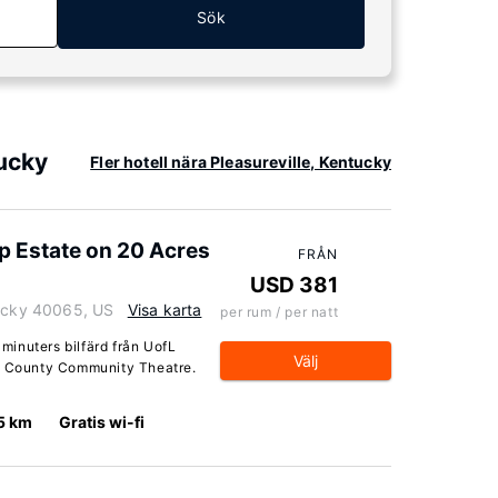
Sök
tucky
Fler hotell nära Pleasureville, Kentucky
up Estate on 20 Acres
FRÅN
USD 381
tucky 40065, US
Visa karta
per rum / per natt
 minuters bilfärd från UofL
Välj
by County Community Theatre.
5 km
Gratis wi-fi