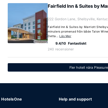
Fairfield Inn & Suites by Ma
222 Gordon Lane, Shelbyville, Kent
Fairfield Inn & Suites by Marriott Shelbyvi
minuters promenad från både Talon Winer
Detta...
Läs Mer
9.4/10
Fantastiskt
240 recensioner
Fler hotell nära Pleasur
HotelsOne
Help and support