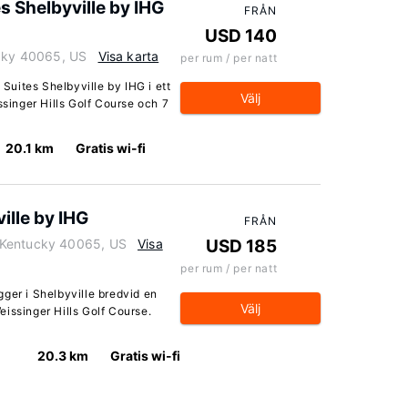
s Shelbyville by IHG
FRÅN
USD 140
ucky 40065, US
Visa karta
per rum / per natt
 Suites Shelbyville by IHG i ett
Välj
ssinger Hills Golf Course och 7
20.1 km
Gratis wi-fi
ille by IHG
FRÅN
 Kentucky 40065, US
Visa
USD 185
per rum / per natt
ger i Shelbyville bredvid en
Välj
issinger Hills Golf Course.
20.3 km
Gratis wi-fi