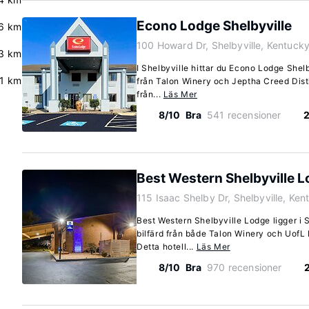
Econo Lodge Shelbyville
.6 km
100 Howard Dr, Shelbyville, Kentuc
3 km
I Shelbyville hittar du Econo Lodge Shelb
.1 km
från Talon Winery och Jeptha Creed Distil
från...
Läs Mer
8/10
Bra
541 recensioner
2
Best Western Shelbyville 
115 Isaac Shelby Dr, Shelbyville, Ke
Best Western Shelbyville Lodge ligger i 
bilfärd från både Talon Winery och UofL 
Detta hotell...
Läs Mer
8/10
Bra
970 recensioner