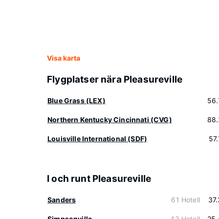
Visa karta
Flygplatser nära Pleasureville
Blue Grass (LEX)
56.
Northern Kentucky Cincinnati (CVG)
88.
Louisville International (SDF)
57
I och runt Pleasureville
Sanders
61 Hotell
37
Simpsonville
43 Hotell
25.