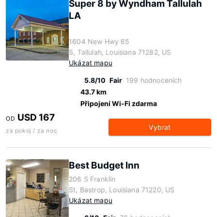
Super 8 by Wyndham Tallulah
LA
1604 New Hwy 65
S, Tallulah, Louisiana 71282, US
Ukázat mapu
5.8/10
Fair
199 hodnoceních
43.7 km
Připojení Wi-Fi zdarma
USD 167
OD
Vybrat
za pokoj / za noc
Best Budget Inn
206 S Franklin
St, Bastrop, Louisiana 71220, US
Ukázat mapu