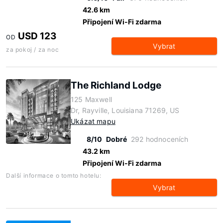
42.6 km
Připojení Wi-Fi zdarma
USD 123
OD
Vybrat
za pokoj / za noc
The Richland Lodge
125 Maxwell
Dr, Rayville, Louisiana 71269, US
Ukázat mapu
8/10
Dobré
292 hodnoceních
43.2 km
Připojení Wi-Fi zdarma
Další informace o tomto hotelu:
Vybrat