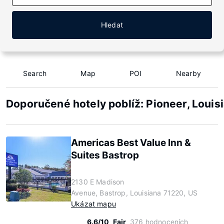
Hledat
Search
Map
POI
Nearby
Doporučené hotely poblíž: Pioneer, Louis
Americas Best Value Inn &
Suites Bastrop
2130 E Madison
Avenue, Bastrop, Louisiana 71220, US
Ukázat mapu
6.6/10
Fair
376 hodnoceních