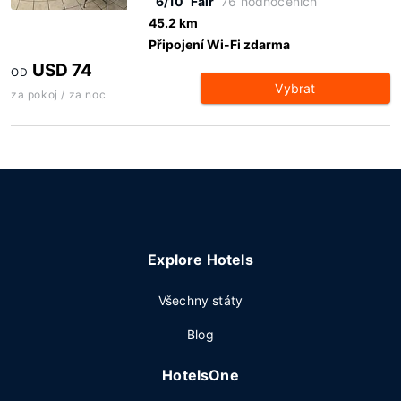
6/10
Fair
76 hodnoceních
45.2 km
Připojení Wi-Fi zdarma
USD 74
OD
Vybrat
za pokoj / za noc
Explore Hotels
Všechny státy
Blog
HotelsOne