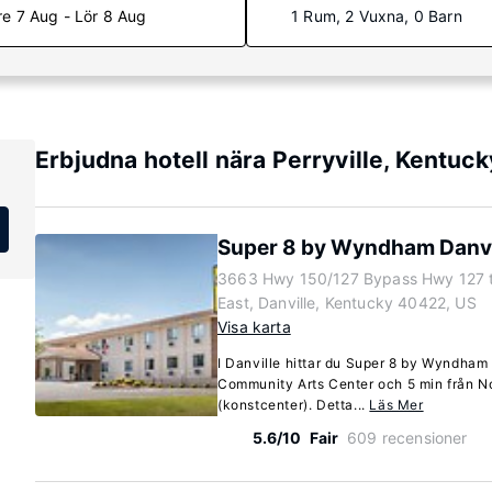
re 7 Aug - Lör 8 Aug
1 Rum, 2 Vuxna, 0 Barn
Erbjudna hotell nära Perryville, Kentuck
Super 8 by Wyndham Danvi
3663 Hwy 150/127 Bypass Hwy 127 
East, Danville, Kentucky 40422, US
Visa karta
I Danville hittar du Super 8 by Wyndham 
Community Arts Center och 5 min från No
(konstcenter). Detta...
Läs Mer
5.6/10
Fair
609 recensioner