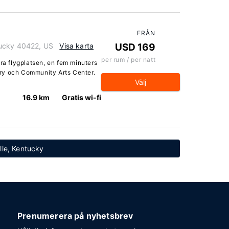
FRÅN
tucky 40422, US
Visa karta
USD 169
per rum / per natt
ära flygplatsen, en fem minuters
lery och Community Arts Center.
Välj
16.9 km
Gratis wi-fi
ille, Kentucky
Prenumerera på nyhetsbrev