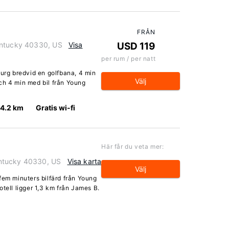
FRÅN
entucky 40330, US
Visa
USD 119
per rum / per natt
burg bredvid en golfbana, 4 min
Välj
ch 4 min med bil från Young
14.2 km
Gratis wi-fi
Här får du veta mer:
ntucky 40330, US
Visa karta
Välj
fem minuters bilfärd från Young
tell ligger 1,3 km från James B.