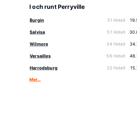
I och runt Perryville
Burgin
31 Hotell
19
Salvisa
51 Hotell
30.
Wilmore
34 Hotell
34.
Versailles
56 Hotell
48.
Harrodsburg
32 Hotell
15
Mer…