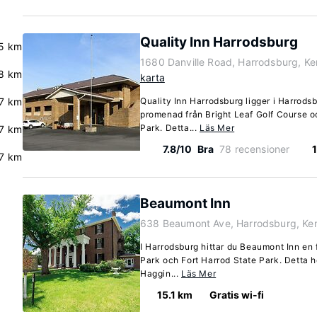
Quality Inn Harrodsburg
.5 km
1680 Danville Road, Harrodsburg, K
8 km
karta
7 km
Quality Inn Harrodsburg ligger i Harrods
promenad från Bright Leaf Golf Course o
Park. Detta...
Läs Mer
7 km
7.8/10
Bra
78 recensioner
.7 km
Beaumont Inn
638 Beaumont Ave, Harrodsburg, Ke
I Harrodsburg hittar du Beaumont Inn en 
Park och Fort Harrod State Park. Detta ho
Haggin...
Läs Mer
15.1 km
Gratis wi-fi