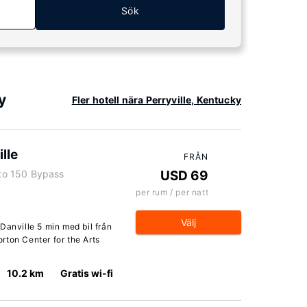
Sök
y
Fler hotell nära Perryville, Kentucky
lle
FRÅN
to 150 Bypass
USD 69
per rum / per natt
Välj
Danville 5 min med bil från
rton Center for the Arts
10.2 km
Gratis wi-fi