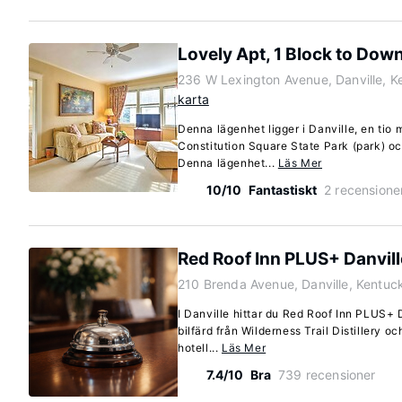
Lovely Apt, 1 Block to Dow
236 W Lexington Avenue, Danville, 
karta
Denna lägenhet ligger i Danville, en tio
Constitution Square State Park (park) 
Denna lägenhet...
Läs Mer
10/10
Fantastiskt
2 recensione
Red Roof Inn PLUS+ Danvill
210 Brenda Avenue, Danville, Kentu
I Danville hittar du Red Roof Inn PLUS+ 
bilfärd från Wilderness Trail Distillery 
hotell...
Läs Mer
7.4/10
Bra
739 recensioner