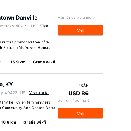
ntown Danville
Här får du veta mer:
Kentucky 40422, US
Visa
Välj
 minuters promenad från både
och Ephraim McDowell House.
r
15.9 km
Gratis wi-fi
e, KY
FRÅN
cky 40422, US
Visa karta
USD 86
per rum / per natt
Danville, KY en fem minuters
och Community Arts Center. Detta
Välj
16.6 km
Gratis wi-fi