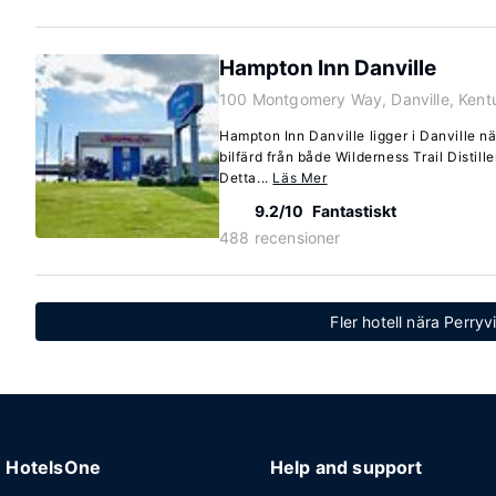
Hampton Inn Danville
100 Montgomery Way, Danville, Ken
Hampton Inn Danville ligger i Danville n
bilfärd från både Wilderness Trail Distil
Detta...
Läs Mer
9.2/10
Fantastiskt
488 recensioner
Fler hotell nära Perryv
HotelsOne
Help and support