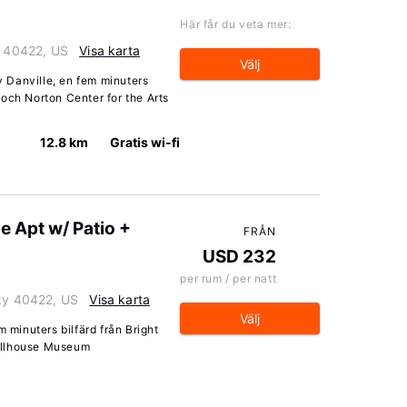
Här får du veta mer:
y 40422, US
Visa karta
Välj
av Danville, en fem minuters
och Norton Center for the Arts
12.8 km
Gratis wi-fi
e Apt w/ Patio +
FRÅN
USD 232
per rum / per natt
cky 40422, US
Visa karta
Välj
m minuters bilfärd från Bright
ollhouse Museum