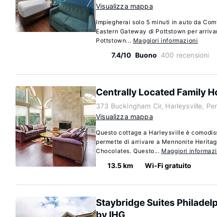
Visualizza mappa
Impiegherai solo 5 minuti in auto da Com
Eastern Gateway di Pottstown per arriva
Pottstown...
Maggiori informazioni
7.4/10
Buono
400 recensioni
Centrally Located Family 
373 Buckingham Cir, Harleysville, P
Visualizza mappa
Questo cottage a Harleysville è comodissi
permette di arrivare a Mennonite Heritag
Chocolates. Questo...
Maggiori informazi
13.5 km
Wi-Fi gratuito
Staybridge Suites Philadel
by IHG