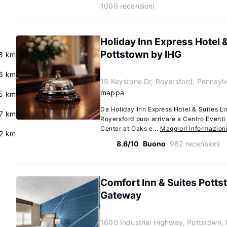
1009 recensioni
Holiday Inn Express Hotel &
Pottstown by IHG
8 km
.6 km
15 Keystone Dr, Royersford, Pennsyl
mappa
5 km
Da Holiday Inn Express Hotel & Suites L
7 km
Royersford puoi arrivare a Centro Eventi
Center at Oaks e...
Maggiori informazion
2 km
8.6/10
Buono
962 recensioni
Comfort Inn & Suites Pott
Gateway
1600 Industrial Highway, Pottstown,