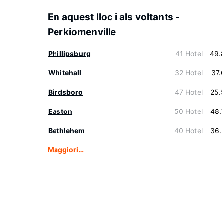
En aquest lloc i als voltants -
Perkiomenville
Phillipsburg
41 Hotel
49.
Whitehall
32 Hotel
37
Birdsboro
47 Hotel
25.
Easton
50 Hotel
48.
Bethlehem
40 Hotel
36.
Maggiori…