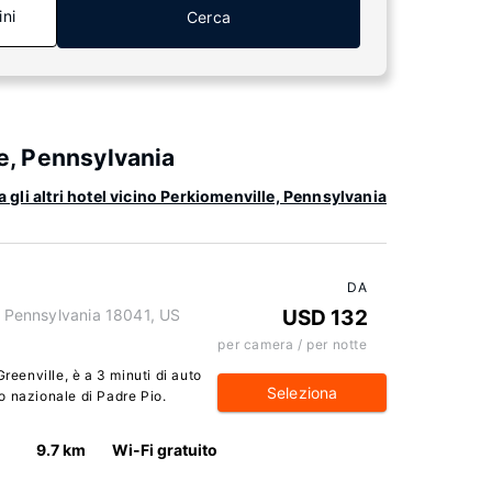
ini
Cerca
le, Pennsylvania
 gli altri hotel vicino Perkiomenville, Pennsylvania
DA
e, Pennsylvania 18041, US
USD 132
per camera / per notte
reenville, è a 3 minuti di auto
Seleziona
o nazionale di Padre Pio.
9.7 km
Wi-Fi gratuito