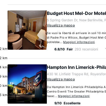
Budget Host Mel-Dor Mote
5 Spring Garden Dr, New Berlinville,
Visualizza mappa
Se vuoi la libertà di arrivare in soli 10 m
di Padre Pio e Wilcox, Budget Host Mel-
potrebbe...
Maggiori informazioni
2 km
6.8/10
Fair
293 recensioni
2 km
Hampton Inn Limerick-Phil
.4 km
430 W. Linfield Trappe Rd, Royersfo
.9 km
Visualizza mappa
0 km
Da Hampton Inn Limerick-Philadelphia Ar
Centro Eventi The Greater Philadelphia 
6 km
Isaac...
Maggiori informazioni
9/10
Eccellente