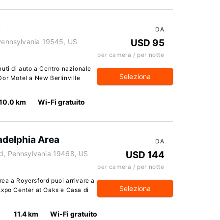
l
DA
 Pennsylvania 19545, US
USD 95
per camera / per notte
inuti di auto a Centro nazionale
Seleziona
Dor Motel a New Berlinville
10.0 km
Wi-Fi gratuito
adelphia Area
DA
rd, Pennsylvania 19468, US
USD 144
per camera / per notte
ea a Royersford puoi arrivare a
Seleziona
Expo Center at Oaks e Casa di
11.4 km
Wi-Fi gratuito