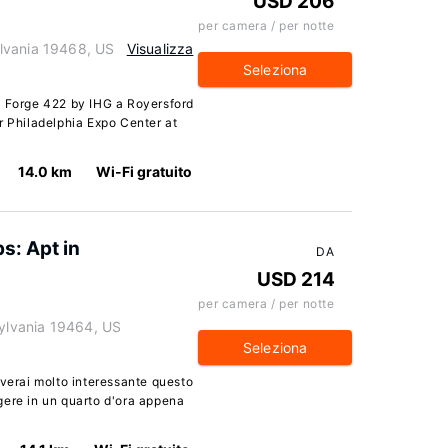
USD 206
per camera / per notte
lvania 19468, US
Visualizza
Seleziona
y Forge 422 by IHG a Royersford
r Philadelphia Expo Center at
14.0 km
Wi-Fi gratuito
s: Apt in
DA
USD 214
per camera / per notte
sylvania 19464, US
Seleziona
overai molto interessante questo
gere in un quarto d'ora appena