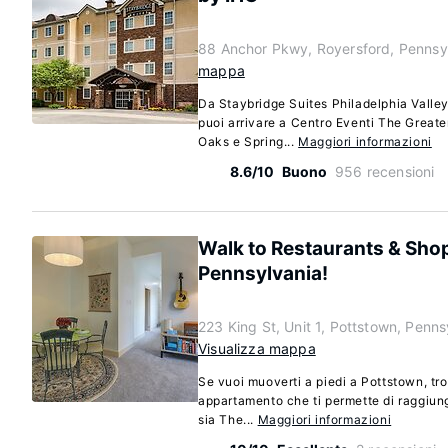
88 Anchor Pkwy, Royersford, Pennsy
mappa
Da Staybridge Suites Philadelphia Valle
puoi arrivare a Centro Eventi The Greate
Oaks e Spring...
Maggiori informazioni
8.6/10
Buono
956 recensioni
Walk to Restaurants & Shop
Pennsylvania!
223 King St, Unit 1, Pottstown, Penn
Visualizza mappa
Se vuoi muoverti a piedi a Pottstown, tr
appartamento che ti permette di raggiun
sia The...
Maggiori informazioni