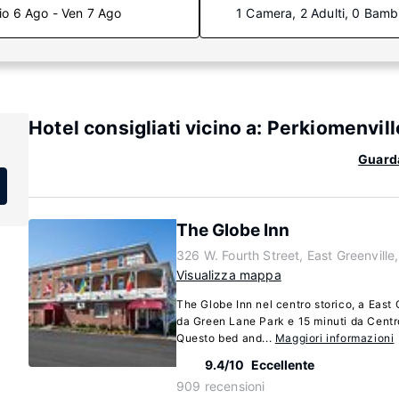
io 6 Ago - Ven 7 Ago
1 Camera, 2 Adulti, 0 Bamb
Hotel consigliati vicino a: Perkiomenvil
Guarda
The Globe Inn
326 W. Fourth Street, East Greenvill
Visualizza mappa
The Globe Inn nel centro storico, a East G
da Green Lane Park e 15 minuti da Centr
Questo bed and...
Maggiori informazioni
9.4/10
Eccellente
909 recensioni