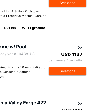
Seleziona
fort Inn & Suites Pottstown
re a Fresenius Medical Care at
13.1 km
Wi-Fi gratuito
Home w/ Pool
DA
ennsylvania 19438, US
USD 1137
per camera / per notte
mo, in circa 10 minuti di auto ti
Seleziona
e Center e a Asher's
oni
phia Valley Forge 422
DA