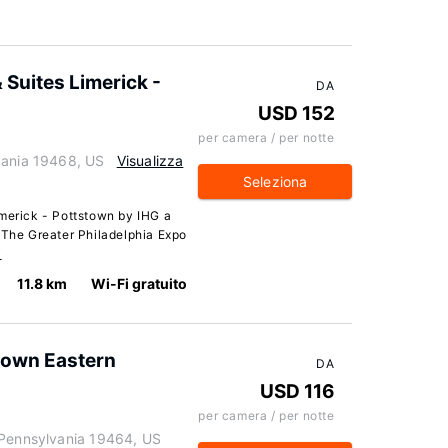
 Suites Limerick -
DA
USD 152
per camera / per notte
vania 19468, US
Visualizza
Seleziona
imerick - Pottstown by IHG a
 The Greater Philadelphia Expo
i
11.8 km
Wi-Fi gratuito
stown Eastern
DA
USD 116
per camera / per notte
 Pennsylvania 19464, US