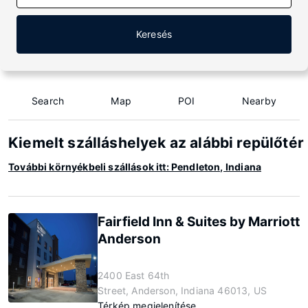
Keresés
Search
Map
POI
Nearby
Kiemelt szálláshelyek az alábbi repülőtér
További környékbeli szállások itt: Pendleton, Indiana
Fairfield Inn & Suites by Marriott
Anderson
2400 East 64th
Street, Anderson, Indiana 46013, US
Térkép megjelenítése