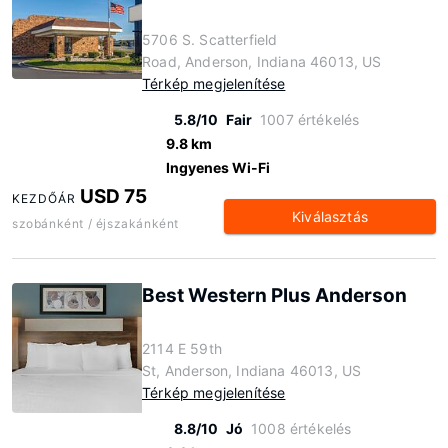
5706 S. Scatterfield
Road, Anderson, Indiana 46013, US
Térkép megjelenítése
5.8/10
Fair
1007 értékelés
9.8 km
Ingyenes Wi-Fi
USD 75
KEZDŐÁR
Kiválasztás
szobánként / éjszakánként
Best Western Plus Anderson
2114 E 59th
St, Anderson, Indiana 46013, US
Térkép megjelenítése
8.8/10
Jó
1008 értékelés