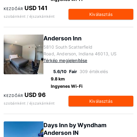
USD 141
KEZDŐÁR
Kiválasztás
szobánként / éjszakánként
Anderson Inn
5810 South Scatterfield
Road, Anderson, Indiana 46013, US
Térkép megjelenítése
5.6/10
Fair
309 értékelés
9.8 km
Ingyenes Wi-Fi
USD 96
KEZDŐÁR
Kiválasztás
szobánként / éjszakánként
Days Inn by Wyndham
Anderson IN