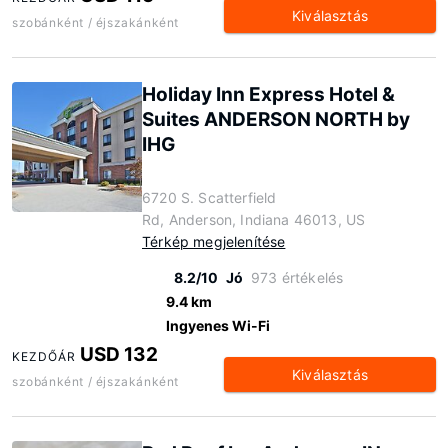
Kiválasztás
szobánként / éjszakánként
Holiday Inn Express Hotel &
Suites ANDERSON NORTH by
IHG
6720 S. Scatterfield
Rd, Anderson, Indiana 46013, US
Térkép megjelenítése
8.2/10
Jó
973 értékelés
9.4 km
Ingyenes Wi-Fi
USD 132
KEZDŐÁR
Kiválasztás
szobánként / éjszakánként