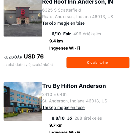
Red Roof Inn Anderson, IN
6325 S Scatterfield
Road, Anderson, Indiana 46013, US
Térkép megjelenítése
6/10
Fair
496 értékelés
9.4 km
Ingyenes Wi-Fi
USD 76
KEZDŐÁR
Kiválasztás
szobánként / éjszakánként
Tru By Hilton Anderson
2410 E 64th
St, Anderson, Indiana 46013, US
Térkép megjelenítése
8.8/10
Jó
288 értékelés
9.7 km
Ingyenes Wi-Fi