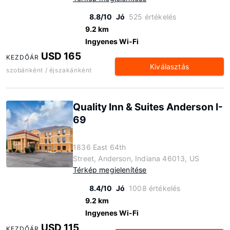
8.8/10
Jó
525 értékelés
9.2 km
Ingyenes Wi-Fi
USD 165
KEZDŐÁR
Kiválasztás
szobánként / éjszakánként
Quality Inn & Suites Anderson I-
69
1836 East 64th
Street, Anderson, Indiana 46013, US
Térkép megjelenítése
8.4/10
Jó
1008 értékelés
9.2 km
Ingyenes Wi-Fi
USD 115
KEZDŐÁR