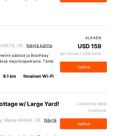
ALKAEN
e 04573, US
Näytä kartta
USD 159
per huone / yötä kohti
metrin päässä ja Boothbay
päässä majoituspaikasta. Tämä
Valitse
8.1 km
Ilmainen Wi-Fi
ttage w/ Large Yard!
Lisätietoja tästä
hotellista:
ay, Maine 04544, US
Näytä
Valitse