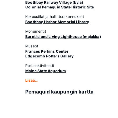
Boothbay Railway Village (kylä)
Colonial Pemaquid State Historic Site
Kokoustilat ja hallintorakennukset
Boothbay Harbor Memorial Library
Monumentit
Burnt Island Living Lighthouse (majakka)
Museot
Frances Perkins Center
Edgecomb Potters Gallery
Perheaktiviteetit
Maine State Aquarium
Lisää…
Pemaquid kaupungin kartta