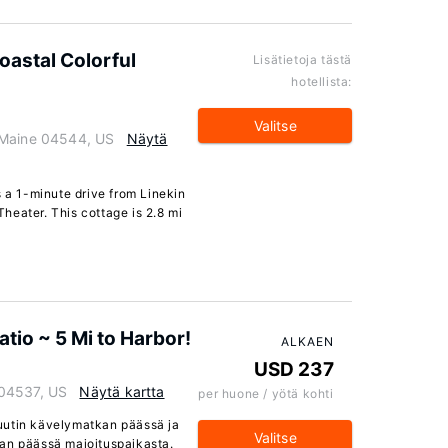
oastal Colorful
Lisätietoja tästä
hotellista:
Valitse
 Maine 04544, US
Näytä
s a 1-minute drive from Linekin
heater. This cottage is 2.8 mi
tio ~ 5 Mi to Harbor!
ALKAEN
USD 237
 04537, US
Näytä kartta
per huone / yötä kohti
uutin kävelymatkan päässä ja
Valitse
kan päässä majoituspaikasta.