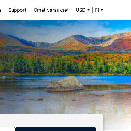
s
Support
Omat varaukset
USD
FI