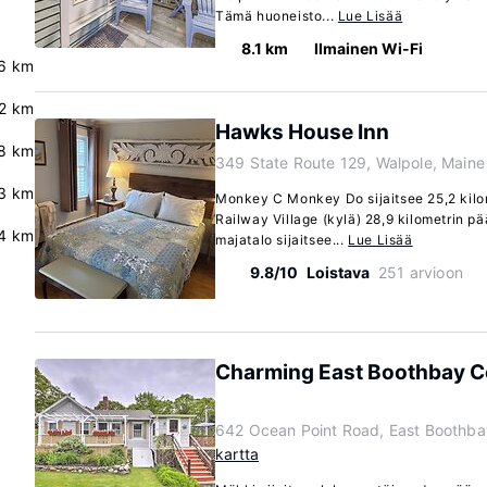
Tämä huoneisto...
Lue Lisää
8.1 km
Ilmainen Wi-Fi
6 km
2 km
Hawks House Inn
8 km
349 State Route 129, Walpole, Main
.3 km
Monkey C Monkey Do sijaitsee 25,2 kilo
Railway Village (kylä) 28,9 kilometrin 
.4 km
majatalo sijaitsee...
Lue Lisää
9.8/10
Loistava
251 arvioon
Charming East Boothbay Co
642 Ocean Point Road, East Boothb
kartta