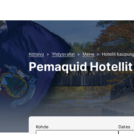
Kotisivu
Yhdysvallat
Maine
Hotellit kaupun
Pemaquid Hotellit
Kohde
Dates