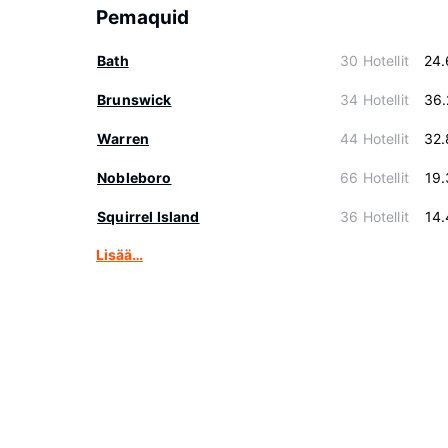
Pemaquid
Bath
30 Hotellit
24.
Brunswick
34 Hotellit
36.
Warren
44 Hotellit
32.
Nobleboro
66 Hotellit
19
Squirrel Island
36 Hotellit
14
Lisää…