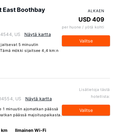
t East Boothbay
ALKAEN
USD 409
per huone / yötä kohti
 04544, US
Näytä kartta
Valitse
jaitsevat 5 minuutin
Tämä mökki sijaitsee 4,4 km:n
Lisätietoja tästä
hotellista:
 04554, US
Näytä kartta
ee 1 minuutin ajomatkan päässä
Valitse
matkan päässä majoituspaikasta.
6 km
Ilmainen Wi-Fi