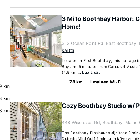
3 Mi to Boothbay Harbor: C
Home!
312 Ocean Point Rd, East Boothbay,
kartta
Located in East Boothbay, this cottage i
Bay and 5 minutes from Carousel Music T
(4.5 km)...
Lue Lisää
7.8 km
Ilmainen Wi-Fi
.9 km
8 km
Cozy Boothbay Studio w/ Pa
3 km
448 Wiscasset Rd, Boothbay, Maine
The Boothbay Playhouse sijaitsee 2 min
Dolphin Mini Golf 9 minuutin kävelymat