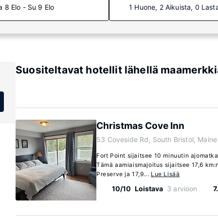
a 8 Elo - Su 9 Elo
1 Huone, 2 Aikuista, 0 Last
Suositeltavat hotellit lähellä maamerkk
Christmas Cove Inn
53 Coveside Rd, South Bristol, Main
Fort Point sijaitsee 10 minuutin ajomatk
Tämä aamiaismajoitus sijaitsee 17,6 km:
Preserve ja 17,9...
Lue Lisää
10/10
Loistava
3 arvioon
7