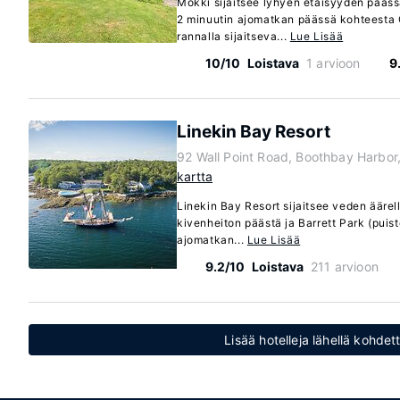
Mökki sijaitsee lyhyen etäisyyden pääss
2 minuutin ajomatkan päässä kohteesta
rannalla sijaitseva...
Lue Lisää
10/10
Loistava
1 arvioon
9
Linekin Bay Resort
92 Wall Point Road, Boothbay Harbo
kartta
Linekin Bay Resort sijaitsee veden äärel
kivenheiton päästä ja Barrett Park (puis
ajomatkan...
Lue Lisää
9.2/10
Loistava
211 arvioon
Lisää hotelleja lähellä kohde