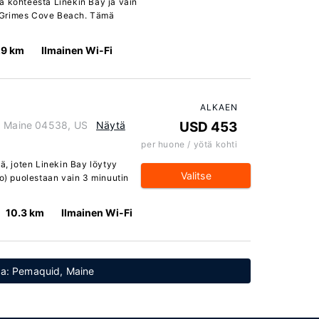
ä kohteesta Linekin Bay ja vain
 Grimes Cove Beach. Tämä
.9 km
Ilmainen Wi-Fi
ALKAEN
r, Maine 04538, US
Näytä
USD 453
per huone / yötä kohti
lä, joten Linekin Bay löytyy
Valitse
to) puolestaan vain 3 minuutin
10.3 km
Ilmainen Wi-Fi
tta: Pemaquid, Maine