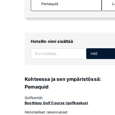
L
Hotellin nimi sisältää
HAE
Kohteessa ja sen ympäristössä:
Pemaquid
Golfkentät
Boothbay Golf Course (golfkeskus)
Historialliset rakennukset