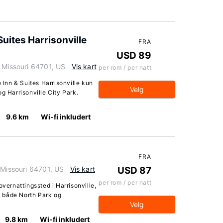
uites Harrisonville
FRA
USD 89
 Missouri 64701, US
Vis kart
per rom / per natt
e Inn & Suites Harrisonville kun
Velg
g Harrisonville City Park.
9.6 km
Wi-fi inkludert
FRA
 Missouri 64701, US
Vis kart
USD 87
per rom / per natt
overnattingssted i Harrisonville,
il både North Park og
Velg
9.8 km
Wi-fi inkludert