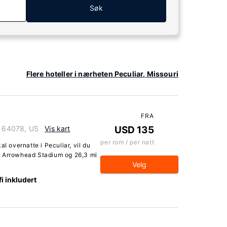
Søk
Flere hoteller i nærheten Peculiar, Missouri
FRA
i 64078, US
Vis kart
USD 135
per rom / per natt
l overnatte i Peculiar, vil du
t Arrowhead Stadium og 26,3 mi
Velg
i inkludert