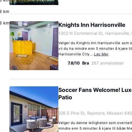
.8 km
8 km
Knights Inn Harrisonville
1302 N Commercial St, Harrisonville,
Velger du Knights Inn Harrisonville som o
vil du ha mindre enn 5 minutter å kjøre t
Harrisonville City...
Les Mer
7.8/10
Bra
267 anmeldelser
Soccer Fans Welcome! Lux
Patio
226 E Pine St, Raymore, Missouri 64
Velger du denne leiligheten som overnatt
mindre enn 5 minutter å kjøre til både 