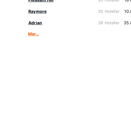
Raymore
30 Hoteller
10
Adrian
38 Hoteller
35.
Mer…