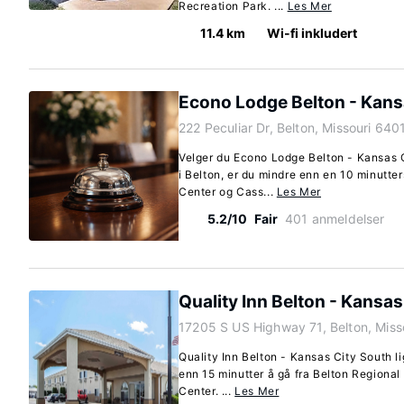
Recreation Park. ...
Les Mer
11.4 km
Wi-fi inkludert
Econo Lodge Belton - Kans
222 Peculiar Dr, Belton, Missouri 640
Velger du Econo Lodge Belton - Kansas 
i Belton, er du mindre enn en 10 minutte
Center og Cass...
Les Mer
5.2/10
Fair
401 anmeldelser
Quality Inn Belton - Kansas
17205 S US Highway 71, Belton, Miss
Quality Inn Belton - Kansas City South li
enn 15 minutter å gå fra Belton Regiona
Center. ...
Les Mer