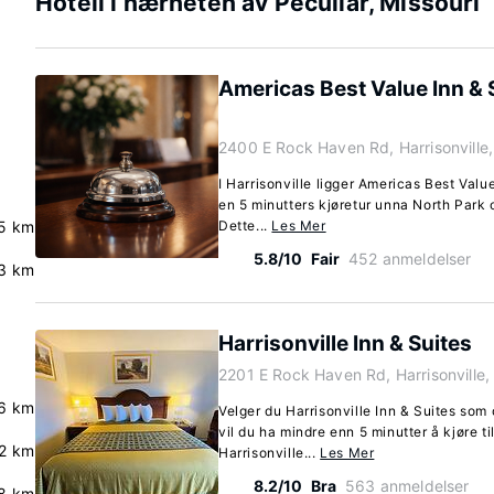
Hotell i nærheten av Peculiar, Missouri
Americas Best Value Inn & S
2400 E Rock Haven Rd, Harrisonville,
I Harrisonville ligger Americas Best Valu
en 5 minutters kjøretur unna North Park o
.5 km
Dette...
Les Mer
5.8/10
Fair
452 anmeldelser
3 km
Harrisonville Inn & Suites
2201 E Rock Haven Rd, Harrisonville,
.6 km
Velger du Harrisonville Inn & Suites som 
vil du ha mindre enn 5 minutter å kjøre t
.2 km
Harrisonville...
Les Mer
8.2/10
Bra
563 anmeldelser
.8 km