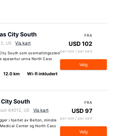
as City South
FRA
12, US
Vis kart
USD 102
per rom / per natt
City South som overnattingssted
rs spasertur unna North Cass
Velg
12.0 km
Wi-fi inkludert
 City South
FRA
ouri 64012, US
Vis kart
USD 97
per rom / per natt
gger i hjertet av Belton, mindre
l Medical Center og North Cass
Velg