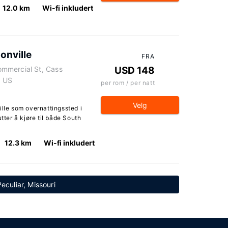
12.0 km
Wi-fi inkludert
onville
FRA
mmercial St, Cass
USD 148
, US
per rom / per natt
Velg
ille som overnattingssted i
tter å kjøre til både South
12.3 km
Wi-fi inkludert
eculiar, Missouri