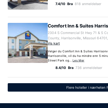
7.4/10
Bra
818 anmeldelser
Comfort Inn & Suites Harris
2304 S Commercial St Hwy 71 & S Co
County, Harrisonville, Missouri 64701
Vis kart
Velger du Comfort Inn & Suites Harrisonv
Harrisonville, vil du ha mindre enn 5 minu
Street Park og...
Les Mer
8.4/10
Bra
736 anmeldelser
Flere hoteller i nærheten P