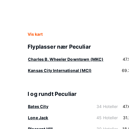
Vis kart
Flyplasser nær Peculiar
Charles B. Wheeler Downtown (MKC)
47
Kansas City International (MCI)
69.
I og rundt Peculiar
Bates City
34 Hoteller
47
Lone Jack
45 Hoteller
31
Pleasant Hill
30 Hoteller
18