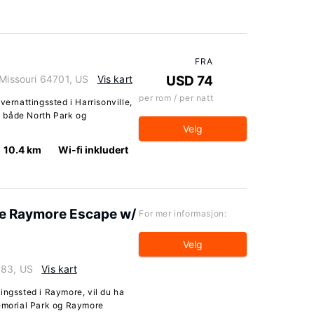
FRA
 Missouri 64701, US
Vis kart
USD 74
per rom / per natt
vernattingssted i Harrisonville,
il både North Park og
Velg
10.4 km
Wi-fi inkludert
e Raymore Escape w/
For mer informasjon:
Velg
083, US
Vis kart
ingssted i Raymore, vil du ha
Memorial Park og Raymore