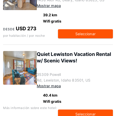
Mostrar mapa
39.2 km
Wifi gratis
USD 273
DESDE
Seleccionar
por habitación / por noche
Quiet Lewiston Vacation Rental
w/ Scenic Views!
35309 Powell
Rd, Lewiston, Idaho 83501, US
Mostrar mapa
40.4 km
Wifi gratis
Más información sobre este hotel:
Seleccionar