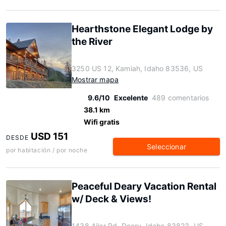
Hearthstone Elegant Lodge by
the River
3250 US 12, Kamiah, Idaho 83536, US
Mostrar mapa
9.6/10
Excelente
489 comentarios
38.1 km
Wifi gratis
USD 151
DESDE
Seleccionar
por habitación / por noche
Peaceful Deary Vacation Rental
w/ Deck & Views!
1438 Ailor Rd, Deary, Idaho 83823, US