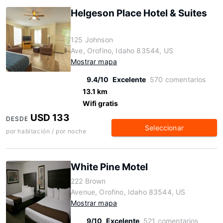
Helgeson Place Hotel & Suites
125 Johnson
Ave, Orofino, Idaho 83544, US
Mostrar mapa
9.4/10
Excelente
570 comentarios
13.1 km
Wifi gratis
USD 133
DESDE
Seleccionar
por habitación / por noche
White Pine Motel
222 Brown
Avenue, Orofino, Idaho 83544, US
Mostrar mapa
9/10
Excelente
521 comentarios