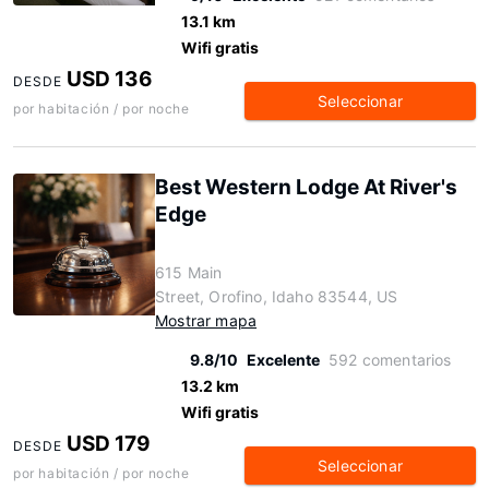
13.1 km
Wifi gratis
USD 136
DESDE
Seleccionar
por habitación / por noche
Best Western Lodge At River's
Edge
615 Main
Street, Orofino, Idaho 83544, US
Mostrar mapa
9.8/10
Excelente
592 comentarios
13.2 km
Wifi gratis
USD 179
DESDE
Seleccionar
por habitación / por noche