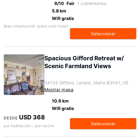
6/10
Fair
1 comentarios
5.8 km
Wifi gratis
Más información sobre este hotel:
Seleccionar
Spacious Gifford Retreat w/
Scenic Farmland Views
34155 Gifford, Lenore, Idaho 83541, US
Mostrar mapa
10.6 km
Wifi gratis
USD 368
DESDE
Seleccionar
por habitación / por noche