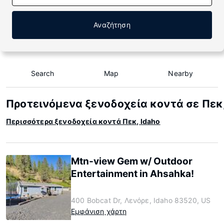
Αναζήτηση
Search
Map
Nearby
Προτεινόμενα ξενοδοχεία κοντά σε Πεκ,
Περισσότερα ξενοδοχεία κοντά Πεκ, Idaho
Mtn-view Gem w/ Outdoor
Entertainment in Ahsahka!
400 Bobcat Dr, Λενόρε, Idaho 83520, US
Εμφάνιση χάρτη