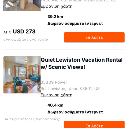
Εμφάνιση χάρτη
39.2 km
Δωρεάν ασύρματο ίντερνετ
USD 273
ΑΠΌ
Επιλέξτε
ανά δωμάτιο / ανά νύχτα
Quiet Lewiston Vacation Rental
w/ Scenic Views!
35309 Powell
Rd, Lewiston, Idaho 83501, US
Εμφάνιση χάρτη
40.4 km
Δωρεάν ασύρματο ίντερνετ
Για περισσότερες πληροφορίες:
Επιλέξτε