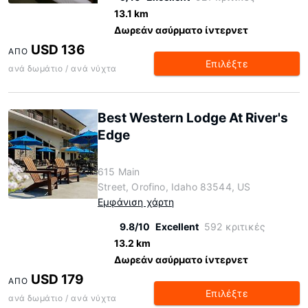
13.1 km
Δωρεάν ασύρματο ίντερνετ
USD 136
ΑΠΌ
Επιλέξτε
ανά δωμάτιο / ανά νύχτα
Best Western Lodge At River's
Edge
615 Main
Street, Orofino, Idaho 83544, US
Εμφάνιση χάρτη
9.8/10
Excellent
592 κριτικές
13.2 km
Δωρεάν ασύρματο ίντερνετ
USD 179
ΑΠΌ
Επιλέξτε
ανά δωμάτιο / ανά νύχτα