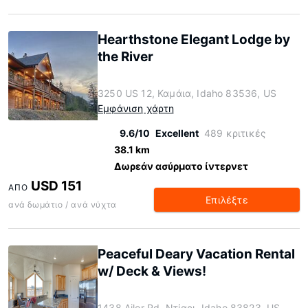
Hearthstone Elegant Lodge by
the River
3250 US 12, Καμάια, Idaho 83536, US
Εμφάνιση χάρτη
9.6/10
Excellent
489 κριτικές
38.1 km
Δωρεάν ασύρματο ίντερνετ
USD 151
ΑΠΌ
Επιλέξτε
ανά δωμάτιο / ανά νύχτα
Peaceful Deary Vacation Rental
w/ Deck & Views!
1438 Ailor Rd, Ντίαρι, Idaho 83823, US