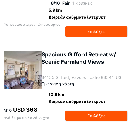
6/10
Fair
1 κριτικές
5.8 km
Δωρεάν ασύρματο ίντερνετ
Για περισσότερες πληροφορίες:
Επιλέξτε
Spacious Gifford Retreat w/
Scenic Farmland Views
34155 Gifford, Λενόρε, Idaho 83541, US
Εμφάνιση χάρτη
10.6 km
Δωρεάν ασύρματο ίντερνετ
USD 368
ΑΠΌ
Επιλέξτε
ανά δωμάτιο / ανά νύχτα