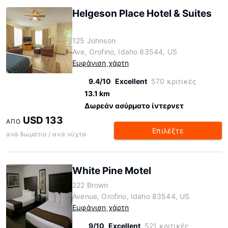
Helgeson Place Hotel & Suites
125 Johnson
Ave, Orofino, Idaho 83544, US
Εμφάνιση χάρτη
9.4/10
Excellent
570 κριτικές
13.1 km
Δωρεάν ασύρματο ίντερνετ
USD 133
ΑΠΌ
Επιλέξτε
ανά δωμάτιο / ανά νύχτα
White Pine Motel
222 Brown
Avenue, Orofino, Idaho 83544, US
Εμφάνιση χάρτη
9/10
Excellent
521 κριτικές