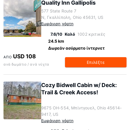
Quality Inn Gallipolis
577 State Route 7
N, Γκαλλίπολη, Ohio 45631, US
Εμφάνιση χάρτη
7.6/10
Καλό
1002 κριτικές
24.5 km
Δωρεάν ασύρματο ίντερνετ
USD 108
ΑΠΌ
Επιλέξτε
ανά δωμάτιο / ανά νύχτα
Cozy Bidwell Cabin w/ Deck:
Trail & Creek Access!
9675 OH-554, Μπίντγουελ, Ohio 45614-
9417, US
Εμφάνιση χάρτη