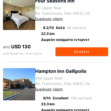
Four Seasons Inn
151 Upper River
Rd, Γκαλλίπολη, Ohio 45631, US
Εμφάνιση χάρτη
8.2/10
Καλό
46 κριτικές
22.5 km
Δωρεάν ασύρματο ίντερνετ
USD 130
ΑΠΌ
Επιλέξτε
ανά δωμάτιο / ανά νύχτα
Hampton Inn Gallipolis
444 Upper River
Rd, Γκαλλίπολη, Ohio 45631, US
Εμφάνιση χάρτη
9/10
Excellent
708 κριτικές
23.3 km
Δωρεάν ασύρματο ίντερνετ