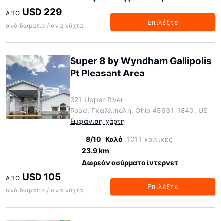
USD 229
ΑΠΌ
Επιλέξτε
ανά δωμάτιο / ανά νύχτα
Super 8 by Wyndham Gallipolis
Pt Pleasant Area
321 Upper River
Road, Γκαλλίπολη, Ohio 45631-1840, US
Εμφάνιση χάρτη
8/10
Καλό
1011 κριτικές
23.9 km
Δωρεάν ασύρματο ίντερνετ
USD 105
ΑΠΌ
Επιλέξτε
ανά δωμάτιο / ανά νύχτα