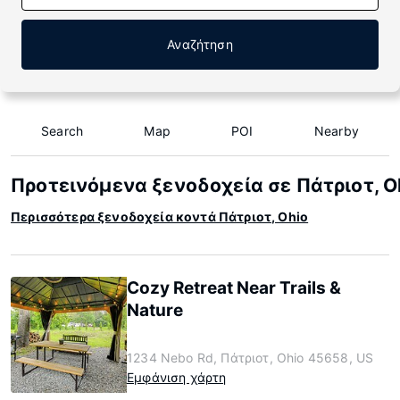
Αναζήτηση
Search
Map
POI
Nearby
Προτεινόμενα ξενοδοχεία σε Πάτριοτ, O
Περισσότερα ξενοδοχεία κοντά Πάτριοτ, Ohio
Cozy Retreat Near Trails &
Nature
1234 Nebo Rd, Πάτριοτ, Ohio 45658, US
Εμφάνιση χάρτη