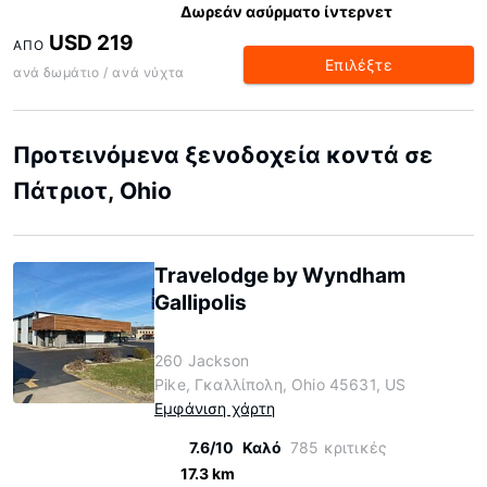
Δωρεάν ασύρματο ίντερνετ
USD 219
ΑΠΌ
Επιλέξτε
ανά δωμάτιο / ανά νύχτα
Προτεινόμενα ξενοδοχεία κοντά σε
Πάτριοτ, Ohio
Travelodge by Wyndham
Gallipolis
260 Jackson
Pike, Γκαλλίπολη, Ohio 45631, US
Εμφάνιση χάρτη
7.6/10
Καλό
785 κριτικές
17.3 km