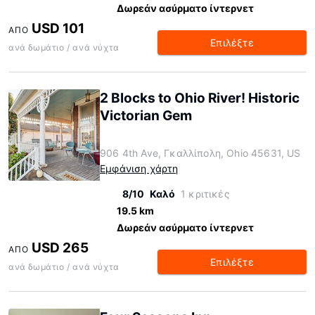
Δωρεάν ασύρματο ίντερνετ
USD 101
ΑΠΌ
Επιλέξτε
ανά δωμάτιο / ανά νύχτα
2 Blocks to Ohio River! Historic
Victorian Gem
906 4th Ave, Γκαλλίπολη, Ohio 45631, US
Εμφάνιση χάρτη
8/10
Καλό
1 κριτικές
19.5 km
Δωρεάν ασύρματο ίντερνετ
USD 265
ΑΠΌ
Επιλέξτε
ανά δωμάτιο / ανά νύχτα