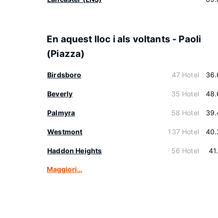
En aquest lloc i als voltants - Paoli
(Piazza)
Birdsboro
47 Hotel
36.
Beverly
35 Hotel
48.
Palmyra
58 Hotel
39.
Westmont
137 Hotel
40.
Haddon Heights
56 Hotel
41
Maggiori…