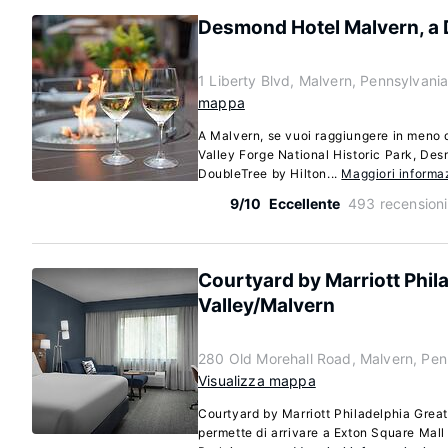
Desmond Hotel Malvern, a 
1 Liberty Blvd, Malvern, Pennsylvani
mappa
A Malvern, se vuoi raggiungere in meno d
Valley Forge National Historic Park, De
DoubleTree by Hilton...
Maggiori informa
9/10
Eccellente
493 recensioni
Courtyard by Marriott Phil
Valley/Malvern
280 Old Morehall Road, Malvern, Pe
Visualizza mappa
Courtyard by Marriott Philadelphia Great
permette di arrivare a Exton Square Mall 