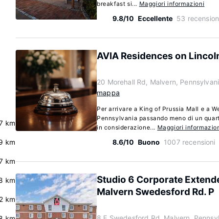
breakfast si...
Maggiori informazioni
9.8/10
Eccellente
53 recension
AVIA Residences on Lincol
20 Morehall Rd, Malvern, Pennsylvan
mappa
Per arrivare a King of Prussia Mall e a W
Pennsylvania passando meno di un quarto
.7 km
in considerazione...
Maggiori informazio
.9 km
8.6/10
Buono
1007 recensioni
.7 km
Studio 6 Corporate Extende
.8 km
Malvern Swedesford Rd. P
2 km
8 E Swedesford Rd, Malvern, Pennsy
8 km