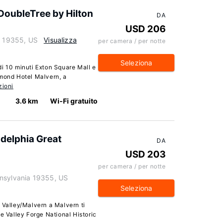
DoubleTree by Hilton
DA
USD 206
a 19355, US
Visualizza
per camera / per notte
Seleziona
i 10 minuti Exton Square Mall e
smond Hotel Malvern, a
zioni
3.6 km
Wi-Fi gratuito
adelphia Great
DA
USD 203
per camera / per notte
nnsylvania 19355, US
Seleziona
 Valley/Malvern a Malvern ti
e Valley Forge National Historic