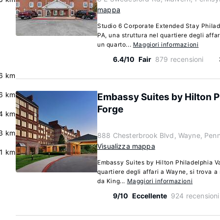
mappa
Studio 6 Corporate Extended Stay Phila
PA, una struttura nel quartiere degli affa
un quarto...
Maggiori informazioni
6.4/10
Fair
879 recensioni
6 km
6 km
Embassy Suites by Hilton P
Forge
4 km
3 km
888 Chesterbrook Blvd, Wayne, Penn
Visualizza mappa
.1 km
Embassy Suites by Hilton Philadelphia Va
quartiere degli affari a Wayne, si trova a
da King...
Maggiori informazioni
9/10
Eccellente
924 recensioni