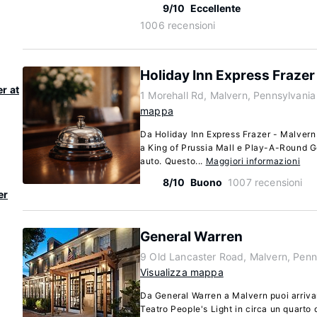
9/10
Eccellente
1006 recensioni
Holiday Inn Express Frazer
r at
1 Morehall Rd, Malvern, Pennsylvani
mappa
Da Holiday Inn Express Frazer - Malvern
a King of Prussia Mall e Play-A-Round Gol
auto. Questo...
Maggiori informazioni
8/10
Buono
1007 recensioni
er
General Warren
9 Old Lancaster Road, Malvern, Pen
Visualizza mappa
Da General Warren a Malvern puoi arrivar
Teatro People's Light in circa un quarto 