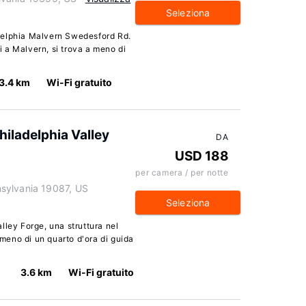
Seleziona
delphia Malvern Swedesford Rd.
ri a Malvern, si trova a meno di
3.4 km
Wi-Fi gratuito
hiladelphia Valley
DA
USD 188
per camera / per notte
sylvania 19087, US
Seleziona
lley Forge, una struttura nel
 meno di un quarto d'ora di guida
3.6 km
Wi-Fi gratuito