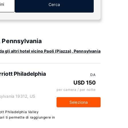
ini
Cerca
), Pennsylvania
a gli altri hotel vicino Paoli (Piazza), Pennsylvania
rriott Philadelphia
DA
USD 150
per camera / per notte
sylvania 19312, US
Seleziona
ott Philadelphia Valley
ari ti permette di raggiungere in