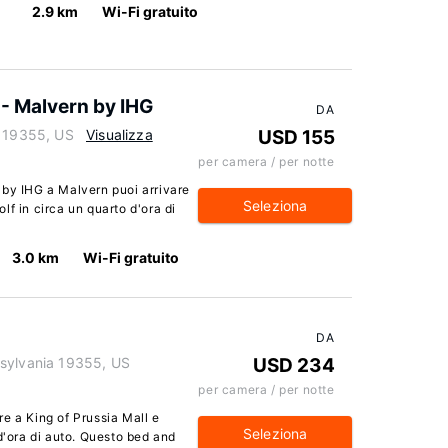
2.9 km
Wi-Fi gratuito
 - Malvern by IHG
DA
a 19355, US
Visualizza
USD 155
per camera / per notte
 by IHG a Malvern puoi arrivare
Seleziona
f in circa un quarto d'ora di
3.0 km
Wi-Fi gratuito
DA
nsylvania 19355, US
USD 234
per camera / per notte
e a King of Prussia Mall e
Seleziona
d'ora di auto. Questo bed and