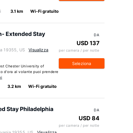
i
3.1 km
Wi-Fi gratuito
n- Extended Stay
DA
USD 137
ia 19355, US
Visualizza
per camera / per notte
Seleziona
est Chester University of
 d'ora al volante puoi prendere
ni
3.2 km
Wi-Fi gratuito
d Stay Philadelphia
DA
USD 84
per camera / per notte
lvania 19355, US
Visualizza