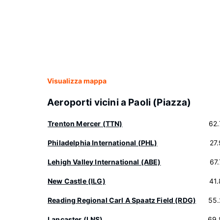
Visualizza mappa
Aeroporti vicini a Paoli (Piazza)
Trenton Mercer (TTN)
62
Philadelphia International (PHL)
27
Lehigh Valley International (ABE)
67
New Castle (ILG)
41
Reading Regional Carl A Spaatz Field (RDG)
55.
Lancaster (LNS)
69.