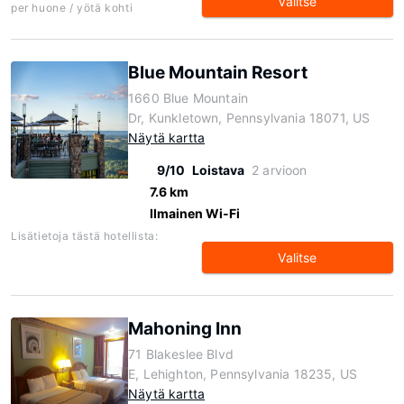
Valitse
per huone / yötä kohti
Blue Mountain Resort
1660 Blue Mountain
Dr, Kunkletown, Pennsylvania 18071, US
Näytä kartta
9/10
Loistava
2 arvioon
7.6 km
Ilmainen Wi-Fi
Lisätietoja tästä hotellista:
Valitse
Mahoning Inn
71 Blakeslee Blvd
E, Lehighton, Pennsylvania 18235, US
Näytä kartta