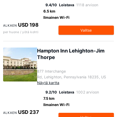
9.4/10
Loistava
1118 arvioon
6.5 km
Ilmainen Wi-Fi
USD 198
ALKAEN
Valitse
per huone / yötä kohti
Hampton Inn Lehighton-Jim
Thorpe
877 Interchange
Rd, Lehighton, Pennsylvania 18235, US
Näytä kartta
9.2/10
Loistava
1002 arvioon
7.5 km
Ilmainen Wi-Fi
USD 237
ALKAEN