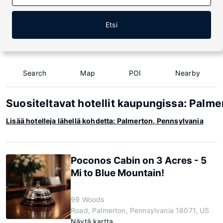
Etsi
Search
Map
POI
Nearby
Suositeltavat hotellit kaupungissa: Palm
Lisää hotelleja lähellä kohdetta: Palmerton, Pennsylvania
Poconos Cabin on 3 Acres - 5
Mi to Blue Mountain!
99 Woods
Road, Palmerton, Pennsylvania 18071, US
Näytä kartta