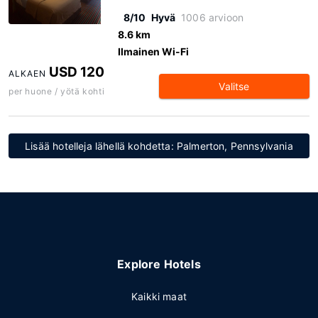
8/10
Hyvä
1006 arvioon
8.6 km
Ilmainen Wi-Fi
USD 120
ALKAEN
Valitse
per huone / yötä kohti
Lisää hotelleja lähellä kohdetta: Palmerton, Pennsylvania
Explore Hotels
Kaikki maat