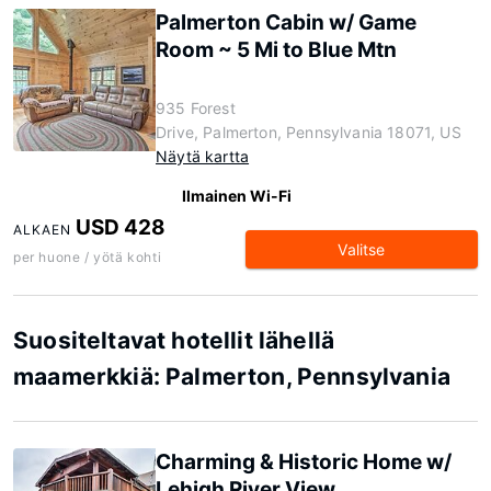
Palmerton Cabin w/ Game
Room ~ 5 Mi to Blue Mtn
935 Forest
Drive, Palmerton, Pennsylvania 18071, US
Näytä kartta
Ilmainen Wi-Fi
USD 428
ALKAEN
Valitse
per huone / yötä kohti
Suositeltavat hotellit lähellä
maamerkkiä: Palmerton, Pennsylvania
Charming & Historic Home w/
Lehigh River View