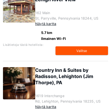
162 Main
St, Parryville, Pennsylvania 18244, US
Näytä kartta
5.7 km
Ilmainen Wi-Fi
Lisätietoja tästä hotellista:
Valitse
Country Inn & Suites by
Radisson, Lehighton (Jim
Thorpe), PA
1619 Interchange
Rd, Lehighton, Pennsylvania 18235, US
Näytä kartta