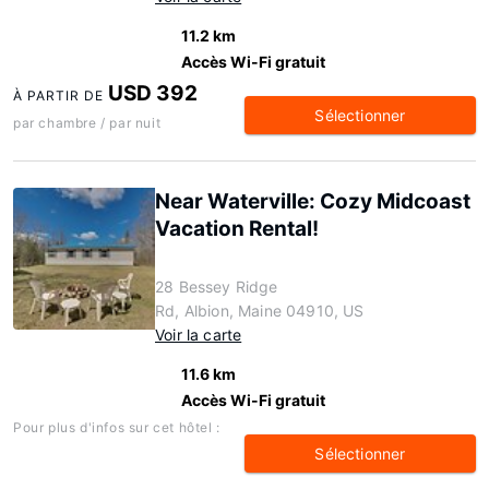
11.2 km
Accès Wi-Fi gratuit
USD 392
À PARTIR DE
Sélectionner
par chambre / par nuit
Near Waterville: Cozy Midcoast
Vacation Rental!
28 Bessey Ridge
Rd, Albion, Maine 04910, US
Voir la carte
11.6 km
Accès Wi-Fi gratuit
Pour plus d'infos sur cet hôtel :
Sélectionner