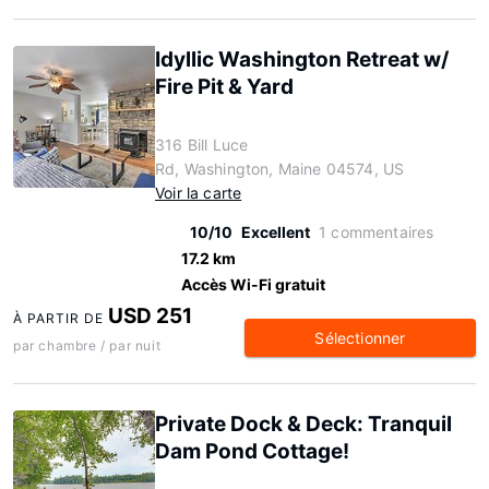
Idyllic Washington Retreat w/
Fire Pit & Yard
316 Bill Luce
Rd, Washington, Maine 04574, US
Voir la carte
10/10
Excellent
1 commentaires
17.2 km
Accès Wi-Fi gratuit
USD 251
À PARTIR DE
Sélectionner
par chambre / par nuit
Private Dock & Deck: Tranquil
Dam Pond Cottage!