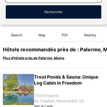
Rechercher
Search
Map
POI
Nearby
Hôtels recommandés près de : Palermo, 
Plus d'hôtels près de Palermo, Maine
Trout Ponds & Sauna: Unique
Log Cabin in Freedom
1132 N Palermo
Rd, Freedom, Maine 04941, US
Voir la carte