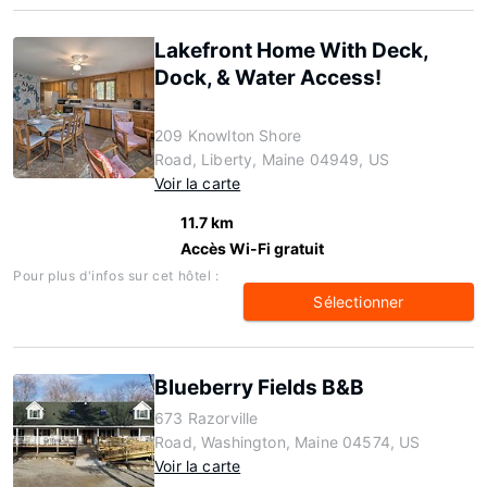
Lakefront Home With Deck,
Dock, & Water Access!
209 Knowlton Shore
Road, Liberty, Maine 04949, US
Voir la carte
11.7 km
Accès Wi-Fi gratuit
Pour plus d'infos sur cet hôtel :
Sélectionner
Blueberry Fields B&B
673 Razorville
Road, Washington, Maine 04574, US
Voir la carte