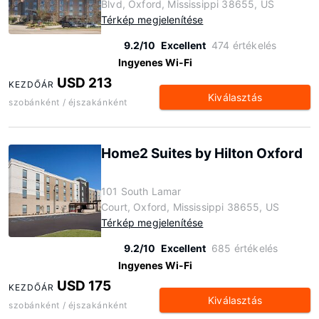
Blvd, Oxford, Mississippi 38655, US
Térkép megjelenítése
9.2/10
Excellent
474 értékelés
Ingyenes Wi-Fi
USD 213
KEZDŐÁR
Kiválasztás
szobánként / éjszakánként
Home2 Suites by Hilton Oxford
101 South Lamar
Court, Oxford, Mississippi 38655, US
Térkép megjelenítése
9.2/10
Excellent
685 értékelés
Ingyenes Wi-Fi
USD 175
KEZDŐÁR
Kiválasztás
szobánként / éjszakánként