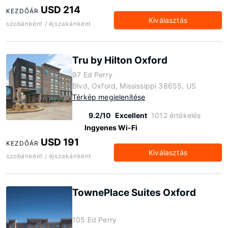
USD 214
KEZDŐÁR
Kiválasztás
szobánként / éjszakánként
Tru by Hilton Oxford
97 Ed Perry
Blvd, Oxford, Mississippi 38655, US
Térkép megjelenítése
9.2/10
Excellent
1012 értékelés
Ingyenes Wi-Fi
USD 191
KEZDŐÁR
Kiválasztás
szobánként / éjszakánként
TownePlace Suites Oxford
105 Ed Perry