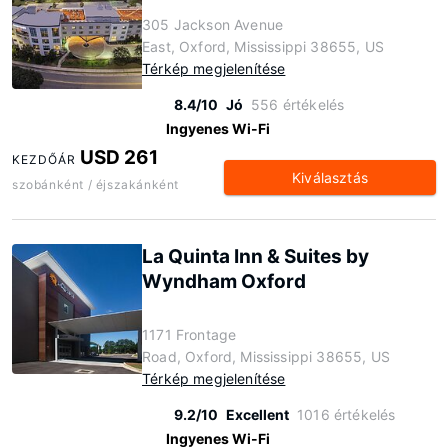
305 Jackson Avenue
East, Oxford, Mississippi 38655, US
Térkép megjelenítése
8.4/10
Jó
556 értékelés
Ingyenes Wi-Fi
USD 261
KEZDŐÁR
Kiválasztás
szobánként / éjszakánként
La Quinta Inn & Suites by
Wyndham Oxford
1171 Frontage
Road, Oxford, Mississippi 38655, US
Térkép megjelenítése
9.2/10
Excellent
1016 értékelés
Ingyenes Wi-Fi