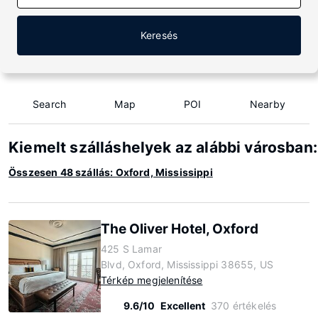
Keresés
Search
Map
POI
Nearby
Kiemelt szálláshelyek az alábbi városban:
Összesen 48 szállás: Oxford, Mississippi
The Oliver Hotel, Oxford
425 S Lamar
Blvd, Oxford, Mississippi 38655, US
Térkép megjelenítése
9.6/10
Excellent
370 értékelés