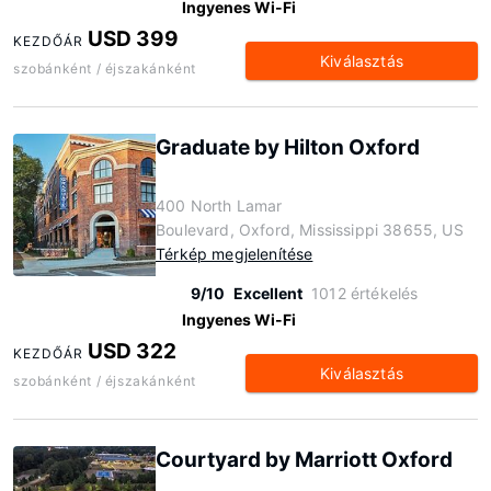
Ingyenes Wi-Fi
USD 399
KEZDŐÁR
Kiválasztás
szobánként / éjszakánként
Graduate by Hilton Oxford
400 North Lamar
Boulevard, Oxford, Mississippi 38655, US
Térkép megjelenítése
9/10
Excellent
1012 értékelés
Ingyenes Wi-Fi
USD 322
KEZDŐÁR
Kiválasztás
szobánként / éjszakánként
Courtyard by Marriott Oxford