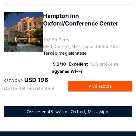
Hampton Inn
Oxford/Conference Center
103 Ed Perry
Blvd, Oxford, Mississippi 38655, US
Térkép megjelenítése
9.2/10
Excellent
520 értékelés
Ingyenes Wi-Fi
USD 196
KEZDŐÁR
Kiválasztás
szobánként / éjszakánként
Összesen 48 szállás: Oxford, Mississippi