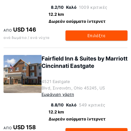
8.2/10
Καλό
1009 κριτικές
12.2 km
Δωρεάν ασύρματο ίντερνετ
USD 146
ΑΠΌ
Επιλέξτε
ανά δωμάτιο / ανά νύχτα
Fairfield Inn & Suites by Marriott
Cincinnati Eastgate
4521 Eastgate
Blvd, Σινσινάτι, Ohio 45245, US
Εμφάνιση χάρτη
8.8/10
Καλό
549 κριτικές
12.2 km
Δωρεάν ασύρματο ίντερνετ
USD 158
ΑΠΌ