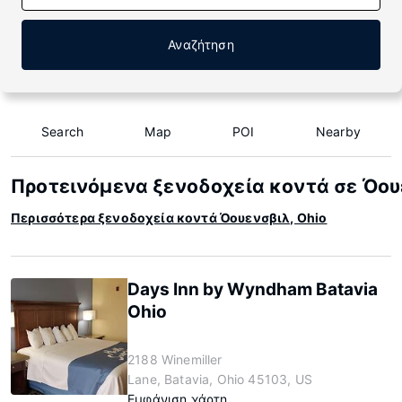
Αναζήτηση
Search
Map
POI
Nearby
Προτεινόμενα ξενοδοχεία κοντά σε Όου
Περισσότερα ξενοδοχεία κοντά Όουενσβιλ, Ohio
Days Inn by Wyndham Batavia
Ohio
2188 Winemiller
Lane, Batavia, Ohio 45103, US
Εμφάνιση χάρτη