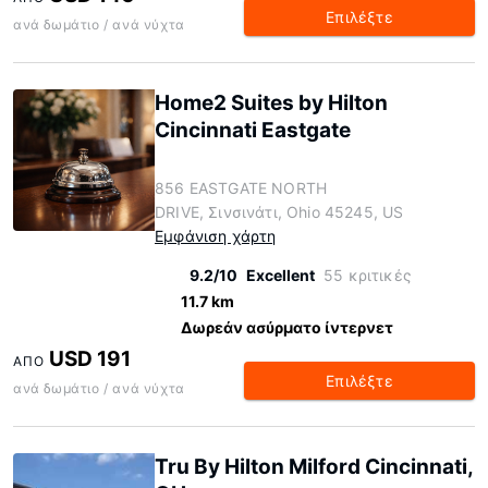
Επιλέξτε
ανά δωμάτιο / ανά νύχτα
Home2 Suites by Hilton
Cincinnati Eastgate
856 EASTGATE NORTH
DRIVE, Σινσινάτι, Ohio 45245, US
Εμφάνιση χάρτη
9.2/10
Excellent
55 κριτικές
11.7 km
Δωρεάν ασύρματο ίντερνετ
USD 191
ΑΠΌ
Επιλέξτε
ανά δωμάτιο / ανά νύχτα
Tru By Hilton Milford Cincinnati,