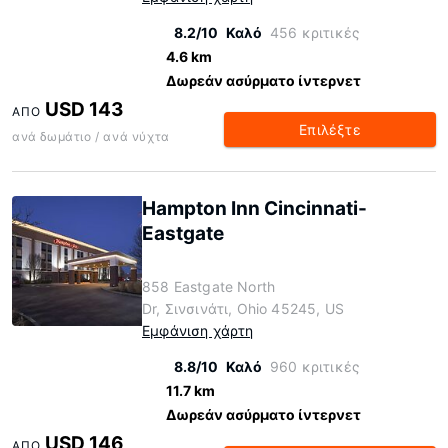
8.2/10
Καλό
456 κριτικές
4.6 km
Δωρεάν ασύρματο ίντερνετ
USD 143
ΑΠΌ
Επιλέξτε
ανά δωμάτιο / ανά νύχτα
Hampton Inn Cincinnati-
Eastgate
858 Eastgate North
Dr, Σινσινάτι, Ohio 45245, US
Εμφάνιση χάρτη
8.8/10
Καλό
960 κριτικές
11.7 km
Δωρεάν ασύρματο ίντερνετ
USD 146
ΑΠΌ