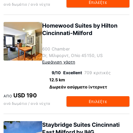
Επιλέξτε
ανά δωμάτιο / ανά νύχτα
Homewood Suites by Hilton
Cincinnati-Milford
600 Chamber
Dr, Μίλφορντ, Ohio 45150, US
Εμφάνιση χάρτη
9/10
Excellent
709 κριτικές
12.5 km
Δωρεάν ασύρματο ίντερνετ
USD 190
ΑΠΌ
Επιλέξτε
ανά δωμάτιο / ανά νύχτα
Staybridge Suites Cincinnati
East Milford by IHG