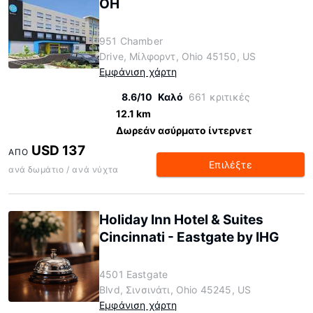
OH
951 Chamber
Drive, Μίλφορντ, Ohio 45150, US
Εμφάνιση χάρτη
8.6/10
Καλό
661 κριτικές
12.1 km
Δωρεάν ασύρματο ίντερνετ
USD 137
ΑΠΌ
Επιλέξτε
ανά δωμάτιο / ανά νύχτα
Holiday Inn Hotel & Suites
Cincinnati - Eastgate by IHG
4501 Eastgate
Blvd, Σινσινάτι, Ohio 45245, US
Εμφάνιση χάρτη