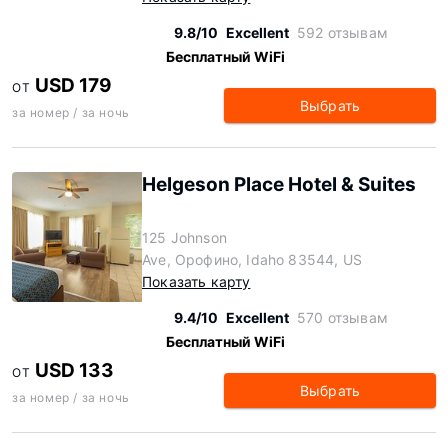
9.8/10
Excellent
592 отзывам
Бесплатный WiFi
USD 179
ОТ
Выбрать
за номер / за ночь
Helgeson Place Hotel & Suites
125 Johnson
Ave, Орофино, Idaho 83544, US
Показать карту
9.4/10
Excellent
570 отзывам
Бесплатный WiFi
USD 133
ОТ
Выбрать
за номер / за ночь