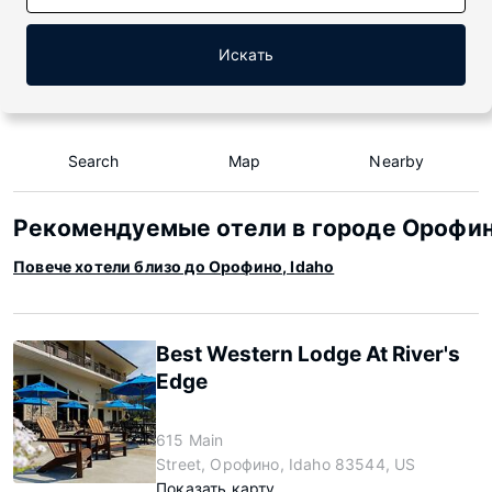
Искать
Search
Map
Nearby
Рекомендуемые отели в городе Орофино
Повече хотели близо до Орофино, Idaho
Best Western Lodge At River's
Edge
615 Main
Street, Орофино, Idaho 83544, US
Показать карту