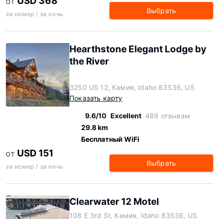
USD 368
ОТ
Выбрать
за номер / за ночь
Hearthstone Elegant Lodge by
the River
3250 US 12, Камия, Idaho 83536, US
Показать карту
9.6/10
Excellent
489 отзывам
29.8 km
Бесплатный WiFi
USD 151
ОТ
Выбрать
за номер / за ночь
Clearwater 12 Motel
108 E 3rd St, Камия, Idaho 83536, US