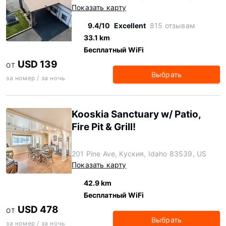
Показать карту
9.4/10
Excellent
815 отзывам
33.1 km
Бесплатный WiFi
USD 139
ОТ
Выбрать
за номер / за ночь
Kooskia Sanctuary w/ Patio,
Fire Pit & Grill!
201 Pine Ave, Куския, Idaho 83539, US
Показать карту
42.9 km
Бесплатный WiFi
USD 478
ОТ
Выбрать
за номер / за ночь