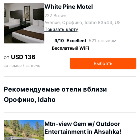
White Pine Motel
222 Brown
Avenue, Орофино, Idaho 83544, US
Показать карту
9/10
Excellent
521 отзывам
Бесплатный WiFi
USD 136
ОТ
Выбрать
за номер / за ночь
Рекомендуемые отели вблизи
Орофино, Idaho
Mtn-view Gem w/ Outdoor
Entertainment in Ahsahka!