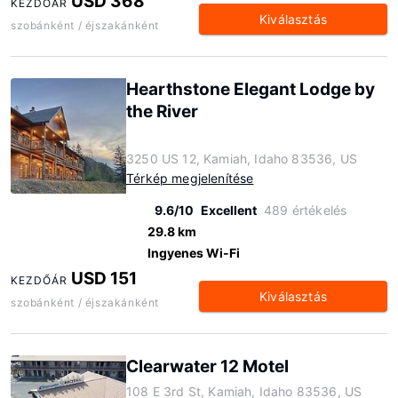
USD 368
KEZDŐÁR
Kiválasztás
szobánként / éjszakánként
Hearthstone Elegant Lodge by
the River
3250 US 12, Kamiah, Idaho 83536, US
Térkép megjelenítése
9.6/10
Excellent
489 értékelés
29.8 km
Ingyenes Wi-Fi
USD 151
KEZDŐÁR
Kiválasztás
szobánként / éjszakánként
Clearwater 12 Motel
108 E 3rd St, Kamiah, Idaho 83536, US