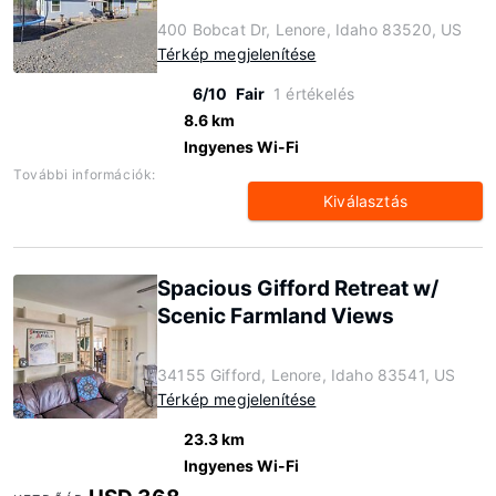
400 Bobcat Dr, Lenore, Idaho 83520, US
Térkép megjelenítése
6/10
Fair
1 értékelés
8.6 km
Ingyenes Wi-Fi
További információk:
Kiválasztás
Spacious Gifford Retreat w/
Scenic Farmland Views
34155 Gifford, Lenore, Idaho 83541, US
Térkép megjelenítése
23.3 km
Ingyenes Wi-Fi