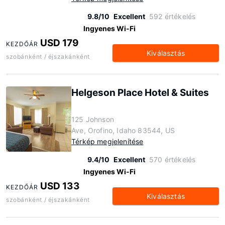
9.8/10
Excellent
592 értékelés
Ingyenes Wi-Fi
USD 179
KEZDŐÁR
Kiválasztás
szobánként / éjszakánként
Helgeson Place Hotel & Suites
125 Johnson
Ave, Orofino, Idaho 83544, US
Térkép megjelenítése
9.4/10
Excellent
570 értékelés
Ingyenes Wi-Fi
USD 133
KEZDŐÁR
Kiválasztás
szobánként / éjszakánként