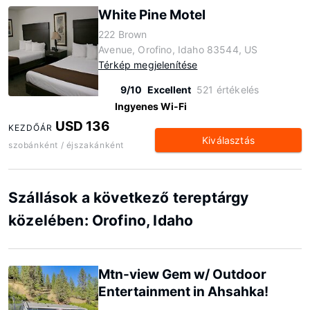
White Pine Motel
222 Brown
Avenue, Orofino, Idaho 83544, US
Térkép megjelenítése
9/10
Excellent
521 értékelés
Ingyenes Wi-Fi
USD 136
KEZDŐÁR
Kiválasztás
szobánként / éjszakánként
Szállások a következő tereptárgy
közelében: Orofino, Idaho
Mtn-view Gem w/ Outdoor
Entertainment in Ahsahka!