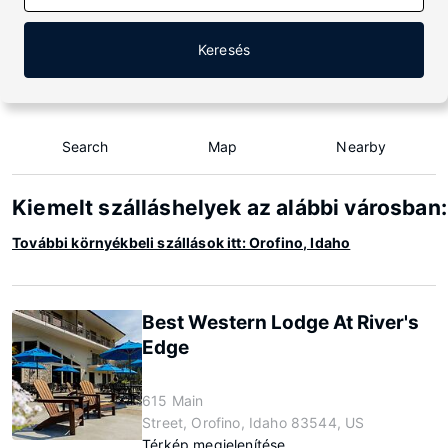
Keresés
Search
Map
Nearby
Kiemelt szálláshelyek az alábbi városban:
További környékbeli szállások itt: Orofino, Idaho
Best Western Lodge At River's
Edge
615 Main
Street, Orofino, Idaho 83544, US
Térkép megjelenítése