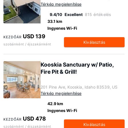
Térkép megjelenítése
9.4/10
Excellent
815 értékelés
33.1 km
Ingyenes Wi-Fi
USD 139
KEZDŐÁR
Kiválasztás
szobánként / éjszakánként
Kooskia Sanctuary w/ Patio,
Fire Pit & Grill!
201 Pine Ave, Kooskia, Idaho 83539, US
Térkép megjelenítése
42.9 km
Ingyenes Wi-Fi
USD 478
KEZDŐÁR
Kiválasztás
szobánként / éjszakánként